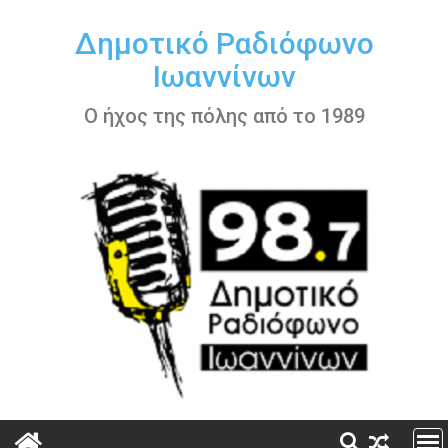
Περάστε
στο
Δημοτικό Ραδιόφωνο
περιεχόμενο
Ιωαννίνων
Ο ήχος της πόλης από το 1989