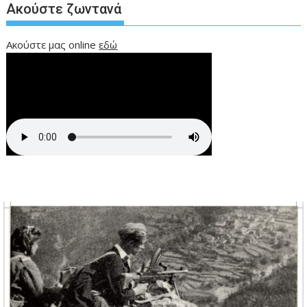
Ακούστε ζωντανά
Ακούστε μας online
εδώ