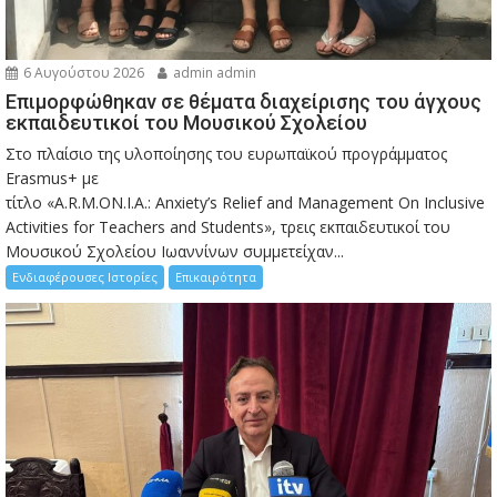
6 Αυγούστου 2026
admin admin
Eπιμορφώθηκαν σε θέματα διαχείρισης του άγχους
εκπαιδευτικοί του Μουσικού Σχολείου
Στο πλαίσιο της υλοποίησης του ευρωπαϊκού προγράμματος
Erasmus+ με
τίτλο «A.R.M.ON.I.A.: Anxiety’s Relief and Management On Inclusive
Activities for Teachers and Students», τρεις εκπαιδευτικοί του
Μουσικού Σχολείου Ιωαννίνων συμμετείχαν...
Ενδιαφέρουσες Ιστορίες
Επικαιρότητα