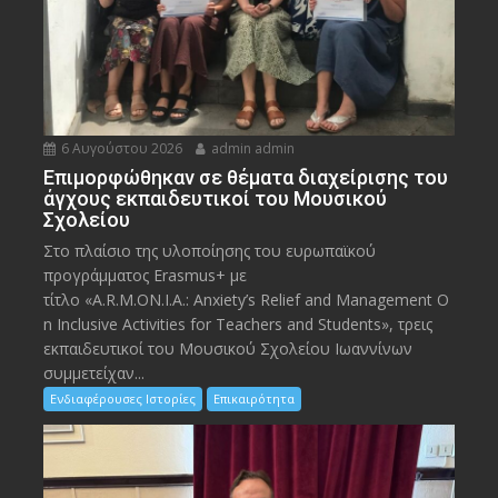
6 Αυγούστου 2026
admin admin
Eπιμορφώθηκαν σε θέματα διαχείρισης του
άγχους εκπαιδευτικοί του Μουσικού
Σχολείου
Στο πλαίσιο της υλοποίησης του ευρωπαϊκού
προγράμματος Erasmus+ με
τίτλο «A.R.M.ON.I.A.: Anxiety’s Relief and Management O
n Inclusive Activities for Teachers and Students», τρεις
εκπαιδευτικοί του Μουσικού Σχολείου Ιωαννίνων
συμμετείχαν...
Ενδιαφέρουσες Ιστορίες
Επικαιρότητα