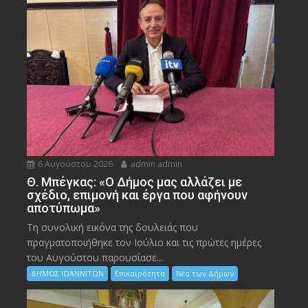
6 Αυγούστου 2026
admin admin
Θ. Μπέγκας: «Ο Δήμος μας αλλάζει με
σχέδιο, επιμονή και έργα που αφήνουν
αποτύπωμα»
Τη συνολική εικόνα της δουλειάς που
πραγματοποιήθηκε τον Ιούλιο και τις πρώτες ημέρες
του Αυγούστου παρουσίασε...
ΔΗΜΟΣ ΙΩΑΝΝΙΤΩΝ
Επικαιρότητα
Νέα των Δήμων