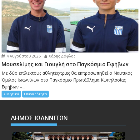
4 Αυγούστου 2026
Χάρης Δάφλος
Μουσελίμης και Γιουγλή στο Παγκόσμιο Εφήβων
Mε δύο επίλεκτους αθλητές/τριες θα εκπροσωπηθεί ο Ναυτικός
Όμιλος Ιωαννίνων στο Παγκόσμιο Πρωτάθλημα Κωπηλασίας
Εφήβων –...
Αθλητικά
Επικαιρότητα
ΔΗΜΟΣ ΙΩΑΝΝΙΤΩΝ