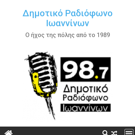
Περάστε
στο
Δημοτικό Ραδιόφωνο
περιεχόμενο
Ιωαννίνων
Ο ήχος της πόλης από το 1989