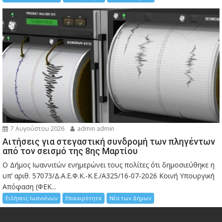
7 Αυγούστου 2026
admin admin
Αιτήσεις για στεγαστική συνδρομή των πληγέντων
από τον σεισμό της 8ης Μαρτίου
Ο Δήμος Ιωαννιτών ενημερώνει τους πολίτες ότι δημοσιεύθηκε η
υπ’ αριθ. 57073/Δ.Α.Ε.Φ.Κ.-Κ.Ε./Α325/16-07-2026 Κοινή Υπουργική
Απόφαση (ΦΕΚ...
Ειδήσεις Ιωαννίνων
Επικαιρότητα
Νέα των Δήμων