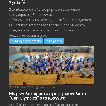
Σχολείου
Στο πλαίσιο της υλοποίησης του ευρωπαϊκού
προγράμματος Erasmus+ με
τίτλο «A.R.M.ON.I.A.: Anxiety’s Relief and Management
On Inclusive Activities for Teachers and Students»,
τρεις εκπαιδευτικοί του Μουσικού Σχολείου
Ιωαννίνων συμμετείχαν...
Ενδιαφέρουσες Ιστορίες
Επικαιρότητα
27 Μαΐου 2026
admin admin
Με μεγάλη συμμετοχή και χαμόγελα τα
“Geri Olympics” στα Ιωάννινα
Με ιδιαίτερη επιτυχία και μεγάλη συμμετοχή