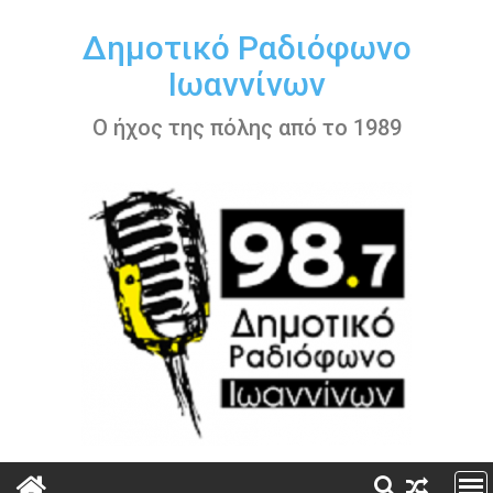
Περάστε
στο
Δημοτικό Ραδιόφωνο
περιεχόμενο
Ιωαννίνων
Ο ήχος της πόλης από το 1989