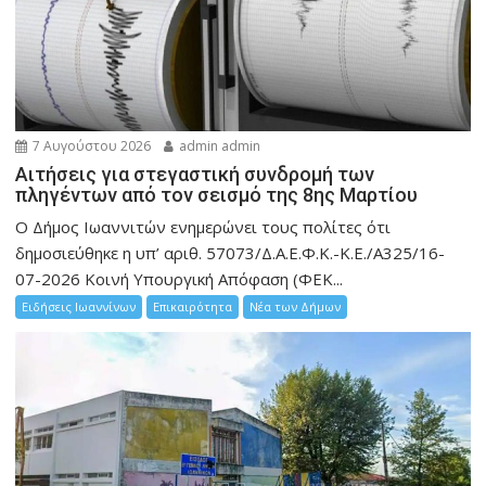
7 Αυγούστου 2026
admin admin
Αιτήσεις για στεγαστική συνδρομή των
πληγέντων από τον σεισμό της 8ης Μαρτίου
Ο Δήμος Ιωαννιτών ενημερώνει τους πολίτες ότι
δημοσιεύθηκε η υπ’ αριθ. 57073/Δ.Α.Ε.Φ.Κ.-Κ.Ε./Α325/16-
07-2026 Κοινή Υπουργική Απόφαση (ΦΕΚ...
Ειδήσεις Ιωαννίνων
Επικαιρότητα
Νέα των Δήμων