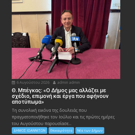
6 Αυγούστου 2026
admin admin
Θ. Μπέγκας: «Ο Δήμος μας αλλάζει με
σχέδιο, επιμονή και έργα που αφήνουν
αποτύπωμα»
Τη συνολική εικόνα της δουλειάς που
πραγματοποιήθηκε τον Ιούλιο και τις πρώτες ημέρες
του Αυγούστου παρουσίασε...
ΔΗΜΟΣ ΙΩΑΝΝΙΤΩΝ
Επικαιρότητα
Νέα των Δήμων