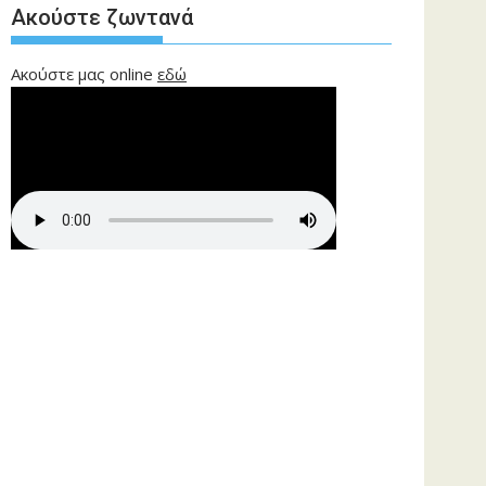
Ακούστε ζωντανά
Ακούστε μας online
εδώ