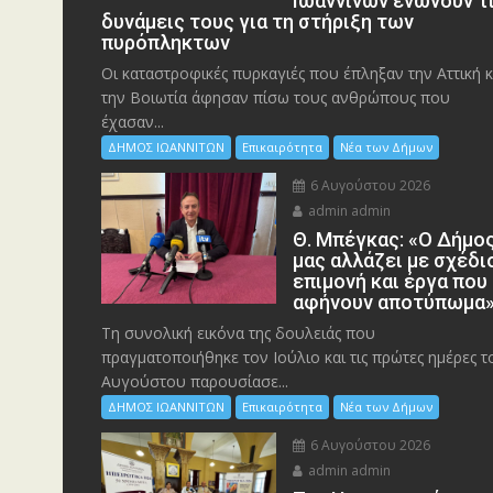
Ιωαννίνων ενώνουν τ
δυνάμεις τους για τη στήριξη των
πυρόπληκτων
Οι καταστροφικές πυρκαγιές που έπληξαν την Αττική κ
την Bοιωτία άφησαν πίσω τους ανθρώπους που
έχασαν...
ΔΗΜΟΣ ΙΩΑΝΝΙΤΩΝ
Επικαιρότητα
Νέα των Δήμων
6 Αυγούστου 2026
admin admin
Θ. Μπέγκας: «Ο Δήμο
μας αλλάζει με σχέδι
επιμονή και έργα που
αφήνουν αποτύπωμα
Τη συνολική εικόνα της δουλειάς που
πραγματοποιήθηκε τον Ιούλιο και τις πρώτες ημέρες τ
Αυγούστου παρουσίασε...
ΔΗΜΟΣ ΙΩΑΝΝΙΤΩΝ
Επικαιρότητα
Νέα των Δήμων
6 Αυγούστου 2026
admin admin