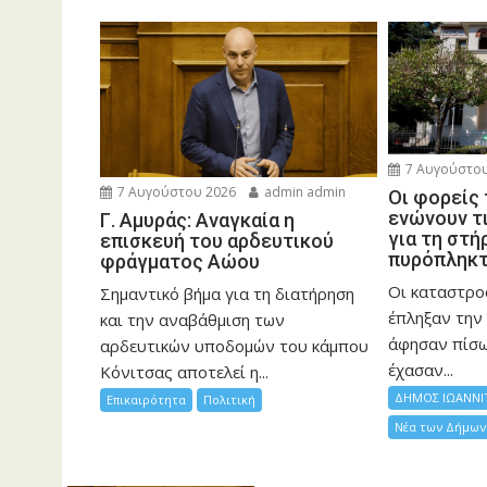
7 Αυγούστου
7 Αυγούστου 2026
admin admin
Οι φορείς
ενώνουν τ
Γ. Αμυράς: Αναγκαία η
για τη στή
επισκευή του αρδευτικού
πυρόπληκ
φράγματος Αώου
Οι καταστρο
Σημαντικό βήμα για τη διατήρηση
έπληξαν την 
και την αναβάθμιση των
άφησαν πίσ
αρδευτικών υποδομών του κάμπου
έχασαν...
Κόνιτσας αποτελεί η...
ΔΗΜΟΣ ΙΩΑΝΝΙ
Επικαιρότητα
Πολιτική
Νέα των Δήμων