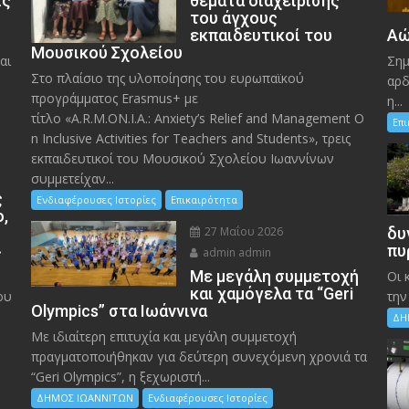
ις
θέματα διαχείρισης
του άγχους
εκπαιδευτικοί του
Αώ
Μουσικού Σχολείου
αι
Σημ
Στο πλαίσιο της υλοποίησης του ευρωπαϊκού
αρδ
προγράμματος Erasmus+ με
η...
τίτλο «A.R.M.ON.I.A.: Anxiety’s Relief and Management O
Επ
n Inclusive Activities for Teachers and Students», τρεις
εκπαιδευτικοί του Μουσικού Σχολείου Ιωαννίνων
συμμετείχαν...
ς
Ενδιαφέρουσες Ιστορίες
Επικαιρότητα
ο,
27 Μαΐου 2026
δυ
»
πυ
admin admin
Με μεγάλη συμμετοχή
Οι 
και χαμόγελα τα “Geri
ου
την
Olympics” στα Ιωάννινα
ΔΗ
Με ιδιαίτερη επιτυχία και μεγάλη συμμετοχή
πραγματοποιήθηκαν για δεύτερη συνεχόμενη χρονιά τα
“Geri Olympics”, η ξεχωριστή...
ΔΗΜΟΣ ΙΩΑΝΝΙΤΩΝ
Ενδιαφέρουσες Ιστορίες