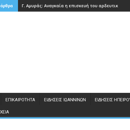
Γ. Αμυράς: Αναγκαία η επισκευή του αρδευτικού 
 άρθρα
ΕΠΙΚΑΙΡΌΤΗΤΑ
ΕΙΔΉΣΕΙΣ ΙΩΑΝΝΊΝΩΝ
ΕΙΔΉΣΕΙΣ ΗΠΕΊΡΟ
ΧΕΊΑ