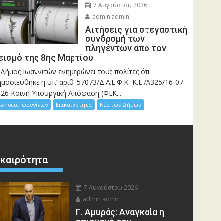
7 Αυγούστου 2026
admin admin
Αιτήσεις για στεγαστική
συνδρομή των
πληγέντων από τον
εισμό της 8ης Μαρτίου
 Δήμος Ιωαννιτών ενημερώνει τους πολίτες ότι
μοσιεύθηκε η υπ’ αριθ. 57073/Δ.Α.Ε.Φ.Κ.-Κ.Ε./Α325/16-07-
026 Κοινή Υπουργική Απόφαση (ΦΕΚ...
ιδήσεις Ιωαννίνων
Επικαιρότητα
Νέα των Δήμων
ικαιρότητα
7 Αυγούστου 2026
admin admin
Γ. Αμυράς: Αναγκαία η