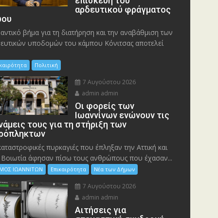
επισκευή του
αρδευτικού φράγματος
ου
αντικό βήμα για τη διατήρηση και την αναβάθμιση των
ευτικών υποδομών του κάμπου Κόνιτσας αποτελεί
ικαιρότητα
Πολιτική
7 Αυγούστου 2026
admin admin
Οι φορείς των
Ιωαννίνων ενώνουν τις
νάμεις τους για τη στήριξη των
ρόπληκτων
καταστροφικές πυρκαγιές που έπληξαν την Αττική και
 Bοιωτία άφησαν πίσω τους ανθρώπους που έχασαν...
ΜΟΣ ΙΩΑΝΝΙΤΩΝ
Επικαιρότητα
Νέα των Δήμων
7 Αυγούστου 2026
admin admin
Αιτήσεις για