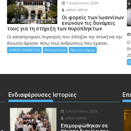
7 Αυγούστου 2026
admin admin
Οι φορείς των Ιωαννίνων
ενώνουν τις δυνάμεις
τους για τη στήριξη των πυρόπληκτων
σ
Οι καταστροφικές πυρκαγιές που έπληξαν την Αττική και την
Ο
Bοιωτία άφησαν πίσω τους ανθρώπους που έχασαν...
δη
ΔΗΜΟΣ ΙΩΑΝΝΙΤΩΝ
Επικαιρότητα
Νέα των Δήμων
2
Ε
Ενδιαφέρουσες Ιστορίες
Επ
6 Αυγούστου 2026
admin admin
Eπιμορφώθηκαν σε