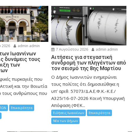
 2026
admin admin
7 Αυγούστου 2026
admin admin
 των Ιωαννίνων
Αιτήσεις για στεγαστική
ις δυνάμεις τους
συνδρομή των πληγέντων από
ριξη των
τον σεισμό της 8ης Μαρτίου
των
Ο Δήμος Ιωαννιτών ενημερώνει
φικές πυρκαγιές που
τους πολίτες ότι δημοσιεύθηκε η
Αττική και την Bοιωτία
υπ’ αριθ. 57073/Δ.Α.Ε.Φ.Κ.-Κ.Ε./
ω τους ανθρώπους που
Α325/16-07-2026 Κοινή Υπουργική
Απόφαση (ΦΕΚ...
ΤΩΝ
Επικαιρότητα
Ειδήσεις Ιωαννίνων
Επικαιρότητα
Νέα των Δήμων