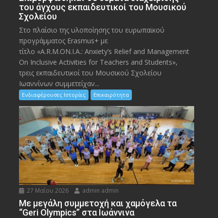
του άγχους εκπαιδευτικοί του Μουσικού
Σχολείου
Στο πλαίσιο της υλοποίησης του ευρωπαϊκού
προγράμματος Erasmus+ με
τίτλο «A.R.M.ON.I.A.: Anxiety’s Relief and Management
On Inclusive Activities for Teachers and Students»,
τρεις εκπαιδευτικοί του Μουσικού Σχολείου
Ιωαννίνων συμμετείχαν...
Ενδιαφέρουσες Ιστορίες
Επικαιρότητα
27 Μαΐου 2026
admin admin
Με μεγάλη συμμετοχή και χαμόγελα τα
“Geri Olympics” στα Ιωάννινα