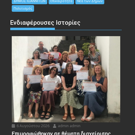
ΔΗΜΟΣ ΙΩΑΝΝΙΤΩΝ
Επικαιρότητα
Νέα των Δήμων
Πολιτισμός
Ενδιαφέρουσες Ιστορίες
6 Αυγούστου 2026
admin admin
Eπιμορφώθηκαν σε θέματα διαχείρισης