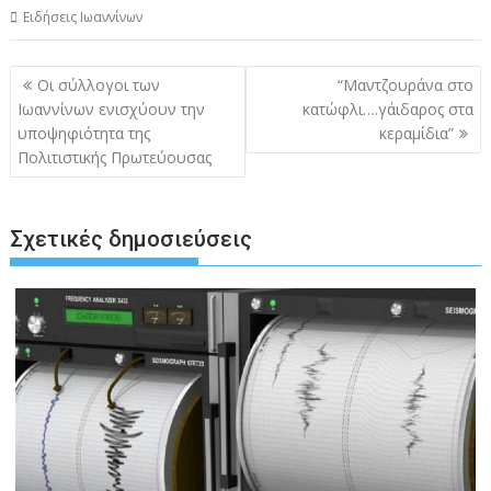
Ειδήσεις Ιωαννίνων
Πλοήγηση
Οι σύλλογοι των
“Μαντζουράνα στο
άρθρων
Ιωαννίνων ενισχύουν την
κατώφλι….γάιδαρος στα
υποψηφιότητα της
κεραμίδια”
Πολιτιστικής Πρωτεύουσας
Σχετικές δημοσιεύσεις