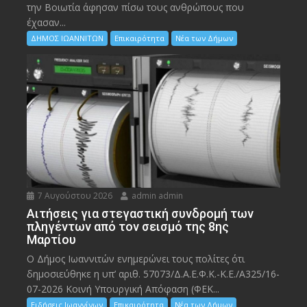
την Bοιωτία άφησαν πίσω τους ανθρώπους που
έχασαν...
ΔΗΜΟΣ ΙΩΑΝΝΙΤΩΝ
Επικαιρότητα
Νέα των Δήμων
7 Αυγούστου 2026
admin admin
Αιτήσεις για στεγαστική συνδρομή των
πληγέντων από τον σεισμό της 8ης
Μαρτίου
Ο Δήμος Ιωαννιτών ενημερώνει τους πολίτες ότι
δημοσιεύθηκε η υπ’ αριθ. 57073/Δ.Α.Ε.Φ.Κ.-Κ.Ε./Α325/16-
07-2026 Κοινή Υπουργική Απόφαση (ΦΕΚ...
Ειδήσεις Ιωαννίνων
Επικαιρότητα
Νέα των Δήμων