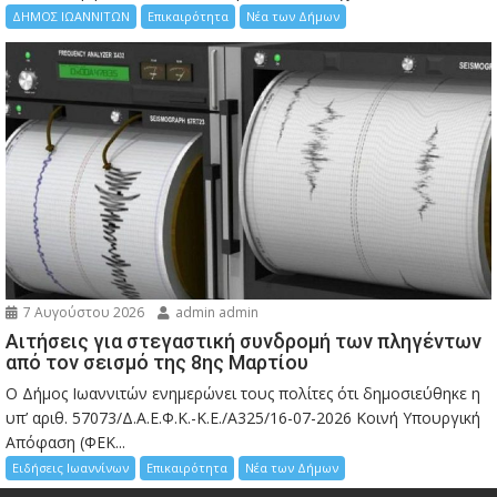
ΔΗΜΟΣ ΙΩΑΝΝΙΤΩΝ
Επικαιρότητα
Νέα των Δήμων
7 Αυγούστου 2026
admin admin
Αιτήσεις για στεγαστική συνδρομή των πληγέντων
από τον σεισμό της 8ης Μαρτίου
Ο Δήμος Ιωαννιτών ενημερώνει τους πολίτες ότι δημοσιεύθηκε η
υπ’ αριθ. 57073/Δ.Α.Ε.Φ.Κ.-Κ.Ε./Α325/16-07-2026 Κοινή Υπουργική
Απόφαση (ΦΕΚ...
Ειδήσεις Ιωαννίνων
Επικαιρότητα
Νέα των Δήμων