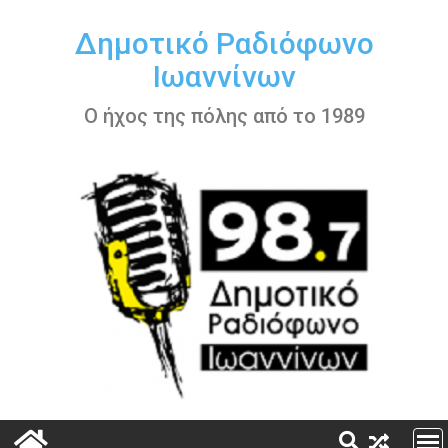
Περάστε
στο
Δημοτικό Ραδιόφωνο
περιεχόμενο
Ιωαννίνων
Ο ήχος της πόλης από το 1989