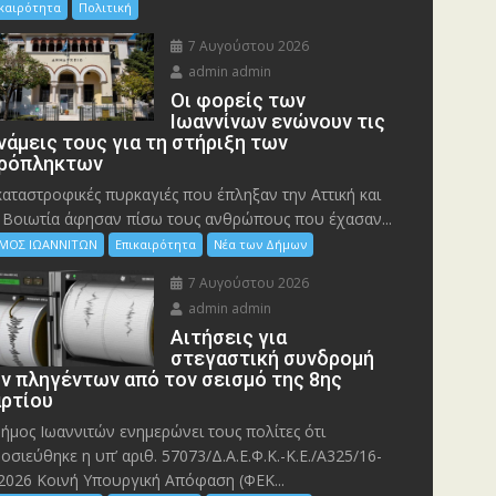
ικαιρότητα
Πολιτική
7 Αυγούστου 2026
admin admin
Οι φορείς των
Ιωαννίνων ενώνουν τις
νάμεις τους για τη στήριξη των
ρόπληκτων
καταστροφικές πυρκαγιές που έπληξαν την Αττική και
 Bοιωτία άφησαν πίσω τους ανθρώπους που έχασαν...
ΜΟΣ ΙΩΑΝΝΙΤΩΝ
Επικαιρότητα
Νέα των Δήμων
7 Αυγούστου 2026
admin admin
Αιτήσεις για
στεγαστική συνδρομή
ν πληγέντων από τον σεισμό της 8ης
ρτίου
ήμος Ιωαννιτών ενημερώνει τους πολίτες ότι
οσιεύθηκε η υπ’ αριθ. 57073/Δ.Α.Ε.Φ.Κ.-Κ.Ε./Α325/16-
2026 Κοινή Υπουργική Απόφαση (ΦΕΚ...