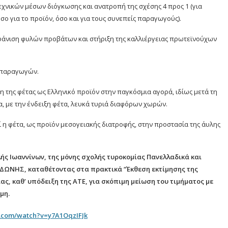
χνικών μέσων διόγκωσης και ανατροπή της σχέσης 4 προς 1 (για
ο για το προϊόν, όσο και για τους συνεπείς παραγωγούς).
αφάνιση φυλών προβάτων και στήριξη της καλλιέργειας πρωτεϊνούχων
 παραγωγών.
της φέτας ως Ελληνικό προϊόν στην παγκόσμια αγορά, ιδίως μετά τη
α, με την ένδειξη φέτα, λευκά τυριά διαφόρων χωρών.
 η φέτα, ως προϊόν μεσογειακής διατροφής, στην προστασία της άυλης
ής Ιωαννίνων, της μόνης σχολής τυροκομίας Πανελλαδικά και
ΔΩΝΗΣ, καταθέτοντας στα πρακτικά “Έκθεση εκτίμησης της
ας, καθ’ υπόδειξη της ΑΤΕ, για σκόπιμη μείωση του τιμήματος με
μη.
e.com/watch?v=y7A1OqzIFJk