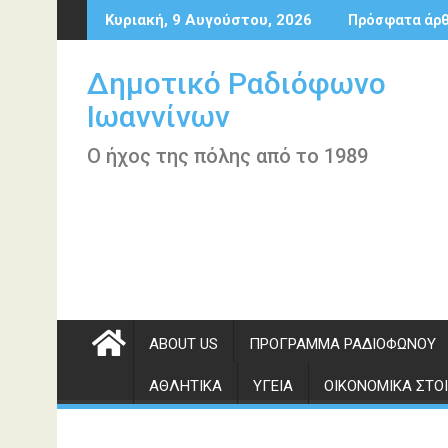
Περάστε
Κυριακή, 9 Αυγούστου, 2026
Πρόσφατα άρ
στο
περιεχόμενο
Δημοτικό Ραδιόφωνο
Ιωαννίνων
Ο ήχος της πόλης από το 1989
ABOUT US
ΠΡΌΓΡΑΜΜΑ ΡΑΔΙΟΦΏΝΟΥ
ΑΘΛΗΤΙΚΆ
ΥΓΕΊΑ
ΟΙΚΟΝΟΜΙΚΆ ΣΤΟΙ