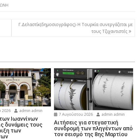
ΔΩΝΗ
Γ.Δελαστίκ(δημοσιογράφος)-Η Τουρκία συνεργάζεται με
τους Τζιχαντιστές
 2026
admin admin
7 Αυγούστου 2026
admin admin
 των Ιωαννίνων
Αιτήσεις για στεγαστική
ις δυνάμεις τους
συνδρομή των πληγέντων από
ριξη των
τον σεισμό της 8ης Μαρτίου
των