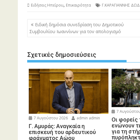
,
Ειδήσεις Ηπείρου
Επικαιρότητα
Γ.ΚΑΡΑΓΙΑΝΝΗΣ ΔΩ
Πλοήγηση
Ειδική δημόσια συνεδρίαση του Δημοτικού
άρθρων
Συμβουλίου Ιωαννίνων για τον απολογισμό
Σχετικές δημοσιεύσεις
7 Αυγούστου
7 Αυγούστου 2026
admin admin
Οι φορείς
ενώνουν τ
Γ. Αμυράς: Αναγκαία η
για τη στή
επισκευή του αρδευτικού
πυρόπληκ
φράγματος Αώου