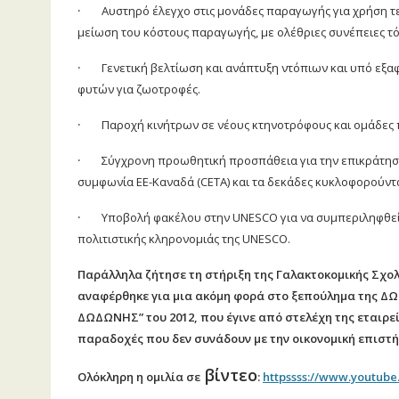
·
Αυστηρό έλεγχο στις μονάδες παραγωγής για χρήση τε
μείωση του κόστους παραγωγής, με ολέθριες συνέπειες τόσ
·
Γενετική βελτίωση και ανάπτυξη ντόπιων και υπό εξ
φυτών για ζωοτροφές.
·
Παροχή κινήτρων σε νέους κτηνοτρόφους και ομάδες
·
Σύγχρονη προωθητική προσπάθεια για την επικράτηση 
συμφωνία ΕΕ-Καναδά (
CETA
) και τα δεκάδες κυκλοφορούντ
·
Υποβολή φακέλου στην
UNESCO
για να συμπεριληφθεί
πολιτιστικής κληρονομιάς της
UNESCO
.
Παράλληλα ζήτησε τη στήριξη της Γαλακτοκομικής Σχολ
αναφέρθηκε για μια ακόμη φορά στο ξεπούλημα της ΔΩ
ΔΩΔΩΝΗΣ” του 2012, που έγινε από στελέχη της εταιρεί
παραδοχές που δεν συνάδουν με την οικονομική επιστή
βίντεο
Ολόκληρη η ομιλία σε
:
httpssss://www.youtub