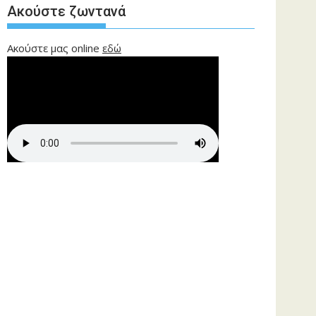
Ακούστε ζωντανά
Ακούστε μας online
εδώ