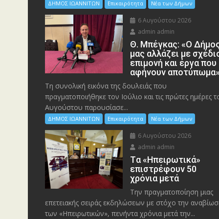
ΔΗΜΟΣ ΙΩΑΝΝΙΤΩΝ
Επικαιρότητα
Νέα των Δήμων
6 Αυγούστου 2026
admin admin
Θ. Μπέγκας: «Ο Δήμο
μας αλλάζει με σχέδι
επιμονή και έργα που
αφήνουν αποτύπωμα
Τη συνολική εικόνα της δουλειάς που
πραγματοποιήθηκε τον Ιούλιο και τις πρώτες ημέρες τ
Αυγούστου παρουσίασε...
ΔΗΜΟΣ ΙΩΑΝΝΙΤΩΝ
Επικαιρότητα
Νέα των Δήμων
6 Αυγούστου 2026
admin admin
Tα «Ηπειρωτικά»
επιστρέφουν 50
χρόνια μετά
Την πραγματοποίηση μιας
επετειακής σειράς εκδηλώσεων με στόχο την αναβίωσ
των «Ηπειρωτικών», πενήντα χρόνια μετά την...