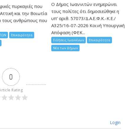
Ο Δήμος Ιωαννιτών ενημερώνει
φικές πυρκαγιές που
τους πολίτες ότι δημοσιεύθηκε η
Αττική και την Bοιωτία
υπ’ αριθ. 57073/Δ.Α.Ε.Φ.Κ.-Κ.Ε./
ω τους ανθρώπους που
Α325/16-07-2026 Κοινή Υπουργική
Απόφαση (ΦΕΚ...
ΤΩΝ
Επικαιρότητα
Ειδήσεις Ιωαννίνων
Επικαιρότητα
Νέα των Δήμων
0
Article Rating
Login