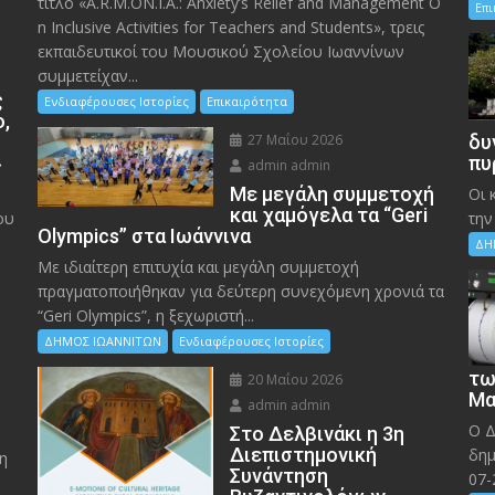
τίτλο «A.R.M.ON.I.A.: Anxiety’s Relief and Management O
Επ
n Inclusive Activities for Teachers and Students», τρεις
εκπαιδευτικοί του Μουσικού Σχολείου Ιωαννίνων
συμμετείχαν...
ς
Ενδιαφέρουσες Ιστορίες
Επικαιρότητα
ο,
27 Μαΐου 2026
δυ
»
πυ
admin admin
Με μεγάλη συμμετοχή
Οι 
και χαμόγελα τα “Geri
ου
την
Olympics” στα Ιωάννινα
ΔΗ
Με ιδιαίτερη επιτυχία και μεγάλη συμμετοχή
πραγματοποιήθηκαν για δεύτερη συνεχόμενη χρονιά τα
“Geri Olympics”, η ξεχωριστή...
ΔΗΜΟΣ ΙΩΑΝΝΙΤΩΝ
Ενδιαφέρουσες Ιστορίες
τω
20 Μαΐου 2026
Μα
admin admin
Ο Δ
Στο Δελβινάκι η 3η
Διεπιστημονική
δημ
η
Συνάντηση
07-