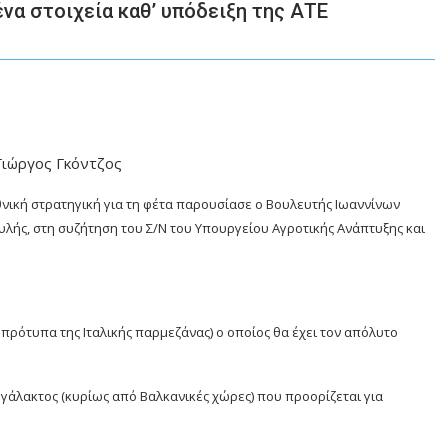
να στοιχεία καθ’ υπόδειξη της ΑΤΕ
Γιώργος Γκόντζος
θνική στρατηγική για τη φέτα παρουσίασε ο Βουλευτής Ιωαννίνων
ουλής, στη συζήτηση του
Σ/Ν του Υπουργείου Αγροτικής Ανάπτυξης και
πρότυπα της Ιταλικής παρμεζάνας) ο οποίος θα έχει τον απόλυτο
γάλακτος (κυρίως από Βαλκανικές χώρες) που προορίζεται για