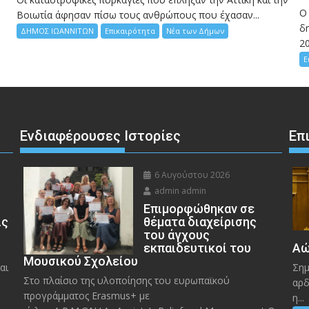
Ο
Bοιωτία άφησαν πίσω τους ανθρώπους που έχασαν...
δη
ΔΗΜΟΣ ΙΩΑΝΝΙΤΩΝ
Επικαιρότητα
Νέα των Δήμων
2
Ε
Ενδιαφέρουσες Ιστορίες
Επ
6 Αυγούστου 2026
admin admin
Eπιμορφώθηκαν σε
ις
θέματα διαχείρισης
του άγχους
εκπαιδευτικοί του
Αώ
Μουσικού Σχολείου
αι
Σημ
Στο πλαίσιο της υλοποίησης του ευρωπαϊκού
αρδ
προγράμματος Erasmus+ με
η...