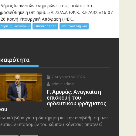
 Δήμος Ιωαννιτών ενημερώνει τους πολίτες ότι
μοσιεύθηκε η υπ’ αριθ. 57073/Δ.Α.Ε.Φ.Κ.-Κ.Ε./Α325/16-07-
026 Κοινή Υπουργική Απόφαση (ΦΕΚ...
ιδήσεις Ιωαννίνων
Επικαιρότητα
Νέα των Δήμων
ικαιρότητα
7 Αυγούστου 2026
admin admin
Γ. Αμυράς: Αναγκαία η
επισκευή του
αρδευτικού φράγματος
ου
αντικό βήμα για τη διατήρηση και την αναβάθμιση των
ευτικών υποδομών του κάμπου Κόνιτσας αποτελεί