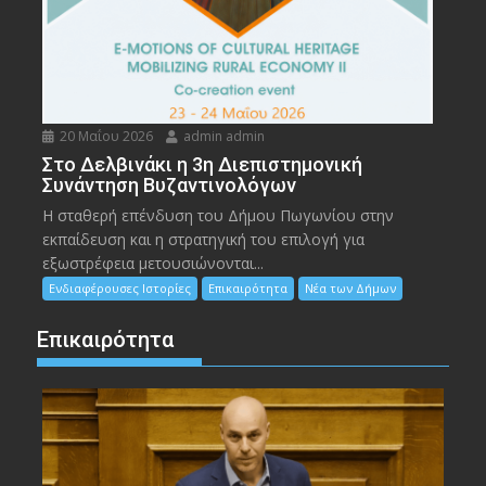
20 Μαΐου 2026
admin admin
Στο Δελβινάκι η 3η Διεπιστημονική
Συνάντηση Βυζαντινολόγων
Η σταθερή επένδυση του Δήμου Πωγωνίου στην
εκπαίδευση και η στρατηγική του επιλογή για
εξωστρέφεια μετουσιώνονται...
Ενδιαφέρουσες Ιστορίες
Επικαιρότητα
Νέα των Δήμων
Επικαιρότητα