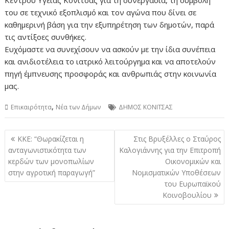
Κέντρου Υγείας Κόνιτσας για τη συνεργασία, τη συμβολή
του σε τεχνικό εξοπλισμό και τον αγώνα που δίνει σε
καθημερινή βάση για την εξυπηρέτηση των δημοτών, παρά
τις αντίξοες συνθήκες.
Ευχόμαστε να συνεχίσουν να ασκούν με την ίδια συνέπεια
και ανιδιοτέλεια το ιατρικό λειτούργημα και να αποτελούν
πηγή έμπνευσης προσφοράς και ανθρωπιάς στην κοινωνία
μας.
,
Επικαιρότητα
Νέα των Δήμων
ΔΗΜΟΣ ΚΟΝΙΤΣΑΣ
Πλοήγηση
ΚΚΕ: “Θωρακίζεται η
Στις Βρυξέλλες ο Σταύρος
άρθρων
ανταγωνιστικότητα των
Καλογιάννης για την Επιτροπή
κερδών των μονοπωλίων
Οικονομικών και
στην αγροτική παραγωγή”
Νομισματικών Υποθέσεων
του Ευρωπαϊκού
Κοινοβουλίου