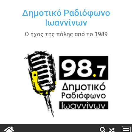
Περάστε
στο
Δημοτικό Ραδιόφωνο
περιεχόμενο
Ιωαννίνων
Ο ήχος της πόλης από το 1989