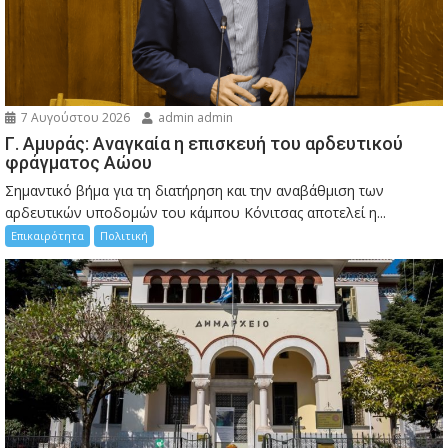
7 Αυγούστου 2026
admin admin
Γ. Αμυράς: Αναγκαία η επισκευή του αρδευτικού
φράγματος Αώου
Σημαντικό βήμα για τη διατήρηση και την αναβάθμιση των
αρδευτικών υποδομών του κάμπου Κόνιτσας αποτελεί η...
Επικαιρότητα
Πολιτική