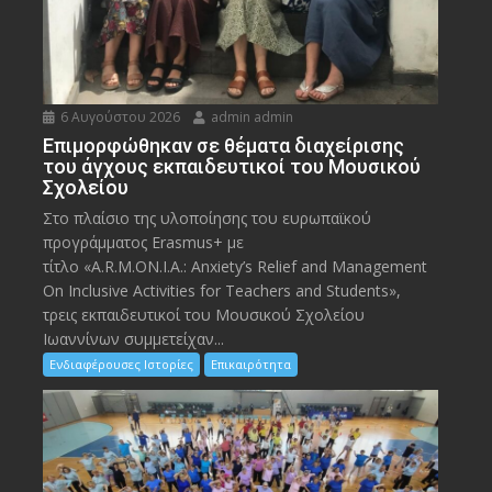
6 Αυγούστου 2026
admin admin
Eπιμορφώθηκαν σε θέματα διαχείρισης
του άγχους εκπαιδευτικοί του Μουσικού
Σχολείου
Στο πλαίσιο της υλοποίησης του ευρωπαϊκού
προγράμματος Erasmus+ με
τίτλο «A.R.M.ON.I.A.: Anxiety’s Relief and Management
On Inclusive Activities for Teachers and Students»,
τρεις εκπαιδευτικοί του Μουσικού Σχολείου
Ιωαννίνων συμμετείχαν...
Ενδιαφέρουσες Ιστορίες
Επικαιρότητα