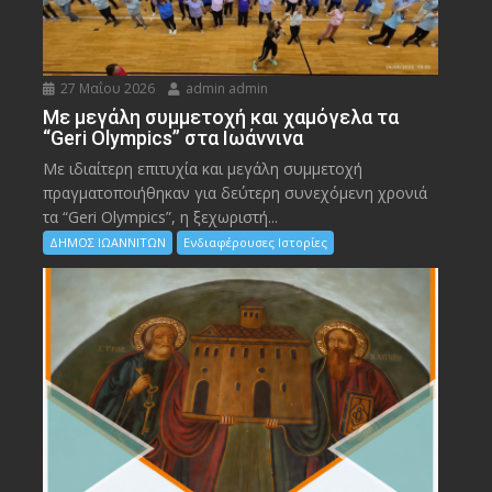
27 Μαΐου 2026
admin admin
Με μεγάλη συμμετοχή και χαμόγελα τα
“Geri Olympics” στα Ιωάννινα
Με ιδιαίτερη επιτυχία και μεγάλη συμμετοχή
πραγματοποιήθηκαν για δεύτερη συνεχόμενη χρονιά
τα “Geri Olympics”, η ξεχωριστή...
ΔΗΜΟΣ ΙΩΑΝΝΙΤΩΝ
Ενδιαφέρουσες Ιστορίες