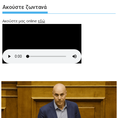
Ακούστε ζωντανά
Ακούστε μας online
εδώ