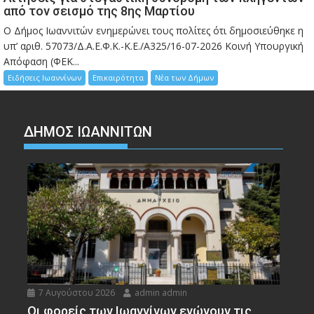
από τον σεισμό της 8ης Μαρτίου
Ο Δήμος Ιωαννιτών ενημερώνει τους πολίτες ότι δημοσιεύθηκε η
υπ’ αριθ. 57073/Δ.Α.Ε.Φ.Κ.-Κ.Ε./Α325/16-07-2026 Κοινή Υπουργική
Απόφαση (ΦΕΚ...
Ειδήσεις Ιωαννίνων
Επικαιρότητα
Νέα των Δήμων
ΔΗΜΟΣ ΙΩΑΝΝΙΤΩΝ
7 Αυγούστου 2026
admin admin
Οι φορείς των Ιωαννίνων ενώνουν τις