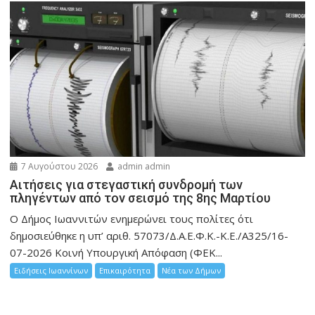
7 Αυγούστου 2026
admin admin
Αιτήσεις για στεγαστική συνδρομή των
πληγέντων από τον σεισμό της 8ης Μαρτίου
Ο Δήμος Ιωαννιτών ενημερώνει τους πολίτες ότι
δημοσιεύθηκε η υπ’ αριθ. 57073/Δ.Α.Ε.Φ.Κ.-Κ.Ε./Α325/16-
07-2026 Κοινή Υπουργική Απόφαση (ΦΕΚ...
Ειδήσεις Ιωαννίνων
Επικαιρότητα
Νέα των Δήμων