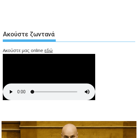
Ακούστε ζωντανά
Ακούστε μας online
εδώ