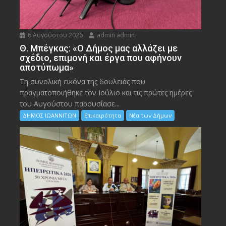
6 Αυγούστου 2026
admin admin
Θ. Μπέγκας: «Ο Δήμος μας αλλάζει με
σχέδιο, επιμονή και έργα που αφήνουν
αποτύπωμα»
Τη συνολική εικόνα της δουλειάς που
πραγματοποιήθηκε τον Ιούλιο και τις πρώτες ημέρες
του Αυγούστου παρουσίασε...
ΔΗΜΟΣ ΙΩΑΝΝΙΤΩΝ
Επικαιρότητα
Νέα των Δήμων