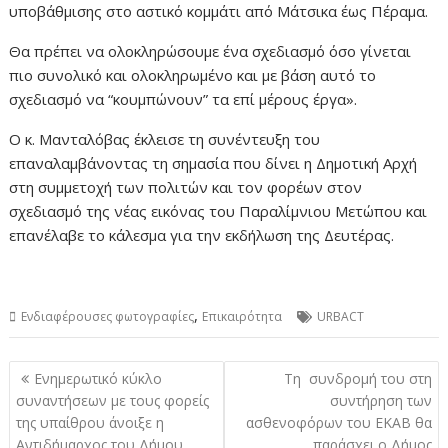
υποβάθμισης στο αστικό κομμάτι από Μάτσικα έως Πέραμα.
Θα πρέπει να ολοκληρώσουμε ένα σχεδιασμό όσο γίνεται
πιο συνολικό και ολοκληρωμένο και με βάση αυτό το
σχεδιασμό να “κουμπώνουν” τα επί μέρους έργα».
Ο κ. Μανταλόβας έκλεισε τη συνέντευξη του
επαναλαμβάνοντας τη σημασία που δίνει η Δημοτική Αρχή
στη συμμετοχή των πολιτών και τον φορέων στον
σχεδιασμό της νέας εικόνας του Παραλίμνιου Μετώπου και
επανέλαβε το κάλεσμα για την εκδήλωση της Δευτέρας.
,
Ενδιαφέρουσες φωτογραφίες
Επικαιρότητα
URBACT
Πλοήγηση
Ενημερωτικό κύκλο
Τη συνδρομή του στη
άρθρων
συναντήσεων με τους φορείς
συντήρηση των
της υπαίθρου άνοιξε η
ασθενοφόρων του ΕΚΑΒ θα
Αντιδήμαρχος του Δήμου
παράσχει ο Δήμος