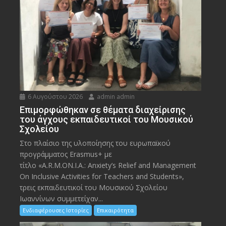
6 Αυγούστου 2026
admin admin
Eπιμορφώθηκαν σε θέματα διαχείρισης
του άγχους εκπαιδευτικοί του Μουσικού
Σχολείου
Στο πλαίσιο της υλοποίησης του ευρωπαϊκού
προγράμματος Erasmus+ με
τίτλο «A.R.M.ON.I.A.: Anxiety’s Relief and Management
On Inclusive Activities for Teachers and Students»,
τρεις εκπαιδευτικοί του Μουσικού Σχολείου
Ιωαννίνων συμμετείχαν...
Ενδιαφέρουσες Ιστορίες
Επικαιρότητα