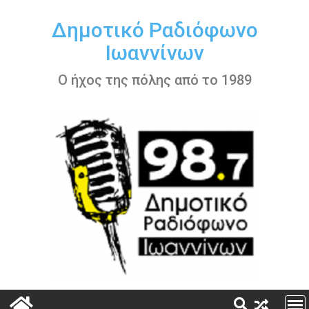
Περάστε
στο
Δημοτικό Ραδιόφωνο
περιεχόμενο
Ιωαννίνων
Ο ήχος της πόλης από το 1989