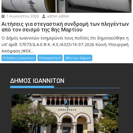
7 Αυγούστου 2026
admin admin
Αιτήσεις για στεγαστική συνδρομή των πληγέντων
από τον σεισμό της 8ης Μαρτίου
Ο Δήμος Ιωαννιτών ενημερώνει τους πολίτες ότι δημοσιεύθηκε η
υπ’ αριθ. 57073/Δ.Α.Ε.Φ.Κ.-Κ.Ε./Α325/16-07-2026 Κοινή Υπουργική
Απόφαση (ΦΕΚ...
Ειδήσεις Ιωαννίνων
Επικαιρότητα
Νέα των Δήμων
ΔΗΜΟΣ ΙΩΑΝΝΙΤΩΝ