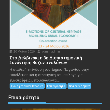
20 Μαΐου 2026
admin admin
Στο Δελβινάκι η 3η Διεπιστημονική
Συνάντηση Βυζαντινολόγων
Η σταθερή επένδυση του Δήμου Πωγωνίου στην
εκπαίδευση και η στρατηγική του επιλογή για
εξωστρέφεια μετουσιώνονται...
Ενδιαφέρουσες Ιστορίες
Επικαιρότητα
Νέα των Δήμων
Επικαιρότητα