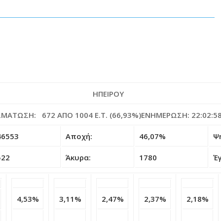
ΗΠΕΙΡΟΥ
ΜΆΤΩΣΗ: 672 ΑΠΌ 1004 E.T. (66,93%)ΕΝΗΜΈΡΩΣΗ: 22:02:5
46553
Αποχή:
46,07%
Ψ
522
Άκυρα:
1780
Έ
4,53%
3,11%
2,47%
2,37%
2,18%