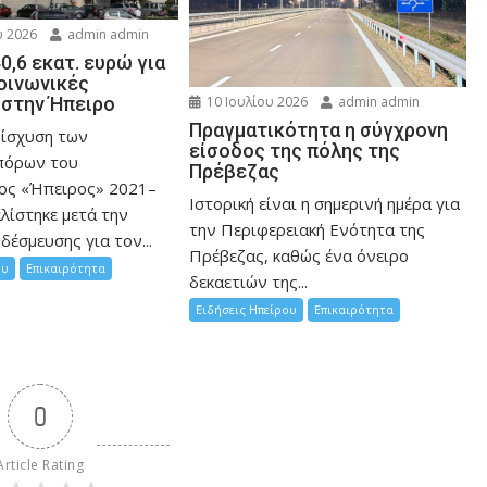
 2026
admin admin
0,6 εκατ. ευρώ για
κοινωνικές
στην Ήπειρο
10 Ιουλίου 2026
admin admin
Πραγματικότητα η σύγχρονη
νίσχυση των
είσοδος της πόλης της
πόρων του
Πρέβεζας
ος «Ήπειρος» 2021–
Ιστορική είναι η σημερινή ημέρα για
λίστηκε μετά την
την Περιφερειακή Ενότητα της
δέσμευσης για τον...
Πρέβεζας, καθώς ένα όνειρο
ου
Επικαιρότητα
δεκαετιών της...
Ειδήσεις Ηπείρου
Επικαιρότητα
0
Article Rating