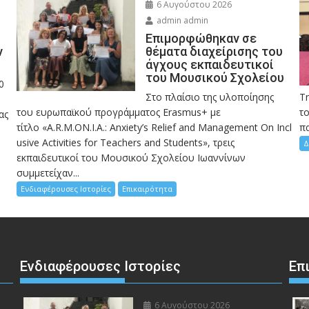
6 Αυγούστου 2026
admin admin
Eπιμορφώθηκαν σε
ν
θέματα διαχείρισης του
άγχους εκπαιδευτικοί
του Μουσικού Σχολείου
0
Στο πλαίσιο της υλοποίησης
Τ
του ευρωπαϊκού προγράμματος Erasmus+ με
το
ας
τίτλο «A.R.M.ON.I.A.: Anxiety’s Relief and Management On Incl
πα
usive Activities for Teachers and Students», τρεις
Δ
εκπαιδευτικοί του Μουσικού Σχολείου Ιωαννίνων
συμμετείχαν...
Ενδιαφέρουσες Ιστορίες
Επικαιρότητα
Ενδιαφέρουσες Ιστορίες
Επ
6 Αυγούστου 2026