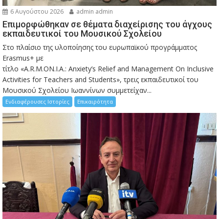
6 Αυγούστου 2026
admin admin
Eπιμορφώθηκαν σε θέματα διαχείρισης του άγχους
εκπαιδευτικοί του Μουσικού Σχολείου
Στο πλαίσιο της υλοποίησης του ευρωπαϊκού προγράμματος
Erasmus+ με
τίτλο «A.R.M.ON.I.A.: Anxiety’s Relief and Management On Inclusive
Activities for Teachers and Students», τρεις εκπαιδευτικοί του
Μουσικού Σχολείου Ιωαννίνων συμμετείχαν...
Ενδιαφέρουσες Ιστορίες
Επικαιρότητα