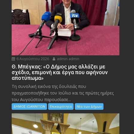
6 Αυγούστου 2026
admin admin
Θ. Μπέγκας: «Ο Δήμος μας αλλάζει με
σχέδιο, επιμονή και έργα που αφήνουν
αποτύπωμα»
Τη συνολική εικόνα της δουλειάς που
πραγματοποιήθηκε τον Ιούλιο και τις πρώτες ημέρες
του Αυγούστου παρουσίασε...
ΔΗΜΟΣ ΙΩΑΝΝΙΤΩΝ
Επικαιρότητα
Νέα των Δήμων