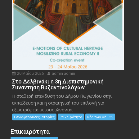
20 Μαΐου 2026
admin admin
Στο Δελβινάκι η 3η Διεπιστημονική
Συνάντηση Βυζαντινολόγων
Η σταθερή επένδυση του Δήμου Πωγωνίου στην
εκπαίδευση και η στρατηγική του επιλογή για
εξωστρέφεια μετουσιώνονται...
Ενδιαφέρουσες Ιστορίες
Επικαιρότητα
Νέα των Δήμων
Επικαιρότητα