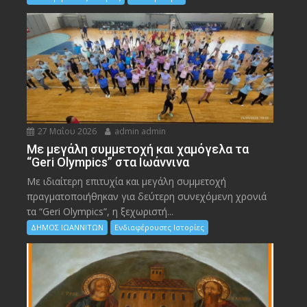
27 Μαΐου 2026
admin admin
Με μεγάλη συμμετοχή και χαμόγελα τα
“Geri Olympics” στα Ιωάννινα
Με ιδιαίτερη επιτυχία και μεγάλη συμμετοχή
πραγματοποιήθηκαν για δεύτερη συνεχόμενη χρονιά
τα “Geri Olympics”, η ξεχωριστή...
ΔΗΜΟΣ ΙΩΑΝΝΙΤΩΝ
Ενδιαφέρουσες Ιστορίες