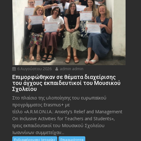
6 Αυγούστου 2026
admin admin
Eπιμορφώθηκαν σε θέματα διαχείρισης
του άγχους εκπαιδευτικοί του Μουσικού
Σχολείου
Στο πλαίσιο της υλοποίησης του ευρωπαϊκού
προγράμματος Erasmus+ με
τίτλο «A.R.M.ON.I.A.: Anxiety’s Relief and Management
On Inclusive Activities for Teachers and Students»,
τρεις εκπαιδευτικοί του Μουσικού Σχολείου
Ιωαννίνων συμμετείχαν...
Ενδιαφέρουσες Ιστορίες
Επικαιρότητα