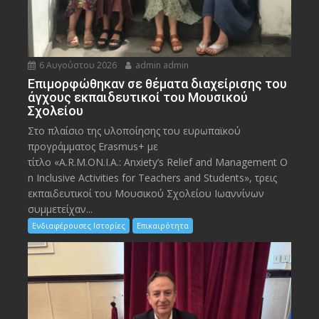
6 Αυγούστου 2026
admin admin
Eπιμορφώθηκαν σε θέματα διαχείρισης του
άγχους εκπαιδευτικοί του Μουσικού
Σχολείου
Στο πλαίσιο της υλοποίησης του ευρωπαϊκού
προγράμματος Erasmus+ με
τίτλο «A.R.M.ON.I.A.: Anxiety’s Relief and Management O
n Inclusive Activities for Teachers and Students», τρεις
εκπαιδευτικοί του Μουσικού Σχολείου Ιωαννίνων
συμμετείχαν...
Ενδιαφέρουσες Ιστορίες
Επικαιρότητα