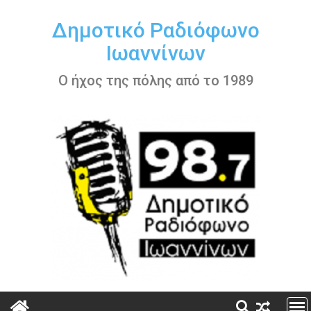
Περάστε
στο
Δημοτικό Ραδιόφωνο
περιεχόμενο
Ιωαννίνων
Ο ήχος της πόλης από το 1989