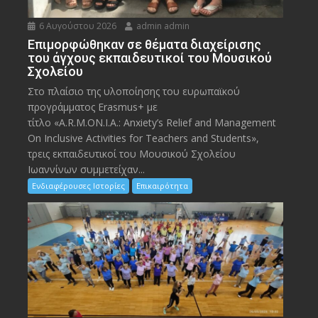
6 Αυγούστου 2026
admin admin
Eπιμορφώθηκαν σε θέματα διαχείρισης
του άγχους εκπαιδευτικοί του Μουσικού
Σχολείου
Στο πλαίσιο της υλοποίησης του ευρωπαϊκού
προγράμματος Erasmus+ με
τίτλο «A.R.M.ON.I.A.: Anxiety’s Relief and Management
On Inclusive Activities for Teachers and Students»,
τρεις εκπαιδευτικοί του Μουσικού Σχολείου
Ιωαννίνων συμμετείχαν...
Ενδιαφέρουσες Ιστορίες
Επικαιρότητα