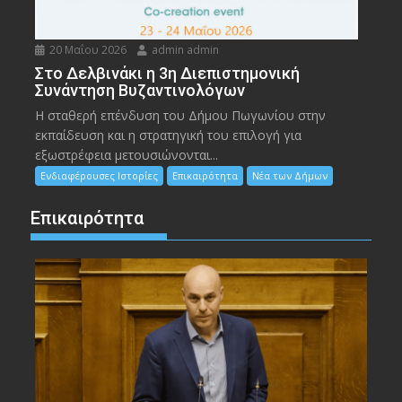
20 Μαΐου 2026
admin admin
Στο Δελβινάκι η 3η Διεπιστημονική
Συνάντηση Βυζαντινολόγων
Η σταθερή επένδυση του Δήμου Πωγωνίου στην
εκπαίδευση και η στρατηγική του επιλογή για
εξωστρέφεια μετουσιώνονται...
Ενδιαφέρουσες Ιστορίες
Επικαιρότητα
Νέα των Δήμων
Επικαιρότητα