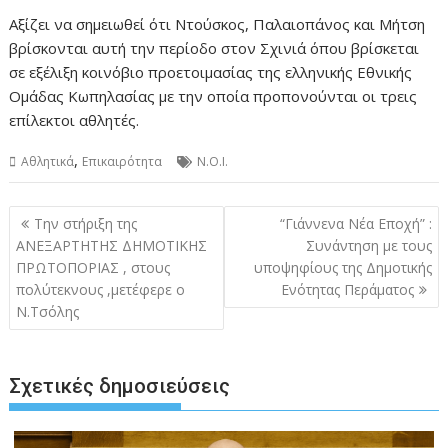
Aξίζει να σημειωθεί ότι Ντούσκος, Παλαιοπάνος και Μήτση
βρίσκονται αυτή την περίοδο στον Σχινιά όπου βρίσκεται
σε εξέλιξη κοινόβιο προετοιμασίας της ελληνικής Εθνικής
Ομάδας Κωπηλασίας με την οποία προπονούνται οι τρεις
επίλεκτοι αθλητές.
,
Αθλητικά
Επικαιρότητα
Ν.Ο.Ι.
Πλοήγηση
Την στήριξη της
“Γιάννενα Νέα Εποχή” :
άρθρων
ΑΝΕΞΑΡΤΗΤΗΣ ΔΗΜΟΤΙΚΗΣ
Συνάντηση με τους
ΠΡΩΤΟΠΟΡΙΑΣ , στους
υποψηφίους της Δημοτικής
πολύτεκνους ,μετέφερε ο
Ενότητας Περάματος
Ν.Τσόλης
Σχετικές δημοσιεύσεις