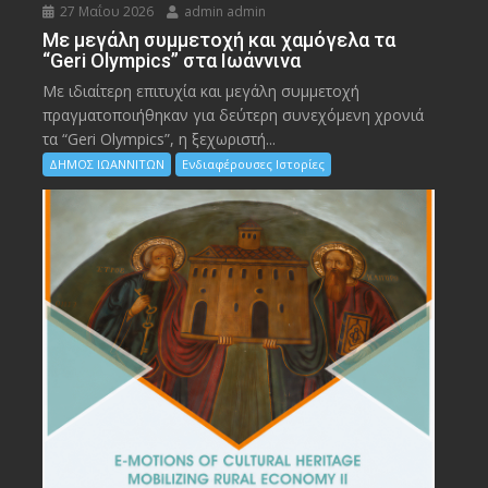
27 Μαΐου 2026
admin admin
Με μεγάλη συμμετοχή και χαμόγελα τα
“Geri Olympics” στα Ιωάννινα
Με ιδιαίτερη επιτυχία και μεγάλη συμμετοχή
πραγματοποιήθηκαν για δεύτερη συνεχόμενη χρονιά
τα “Geri Olympics”, η ξεχωριστή...
ΔΗΜΟΣ ΙΩΑΝΝΙΤΩΝ
Ενδιαφέρουσες Ιστορίες