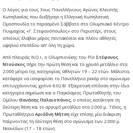
Ο λόγος για τους 3ους Πανελλήνιους Αγώνες Κλειστής
Κωπηλασίας που διεξήγαγε η Ελληνική Κωπηλατική
Ομοσπονδία το περασμένο Σάββατο στο Ολυμπιακό Κέντρο
Πυγμαχίας «Γ. Στεφανόπουλος» στο Περιστέρι, στους
οποίους έλαβαν μέρος πεντακόσιοι και πλέον αθλητές
υψηλού επιπέδου απ’ όλη τη χώρα.
Από πλευράς Ν.Ο.Ι., ο Ολυμπιονίκης του Ρίο
Στέφανος
Ντούσκος
πήρε την πρώτη θέση και το χρυσό μετάλλιο στα
2.000 μέτρα της κατηγορίας αθλητών 19 – 22 ετών. Μάλιστα,
κατάφερε να ισοφαρίσει το Πανελλήνιο ρεκόρ στο αγώνισμα
επιτυγχάνοντας χρόνο 6.02.8! Εξαιρετική επίδοση στην ίδια
κατηγορία σημείωσε και ο Παγκόσμιος Πρωταθλητής του
Ομίλου
Θανάσης Παλαιοπάνος
, ο οποίος κατέκτησε τη
δεύτερη θέση και το αργυρό μετάλλιο στα 2.000 μ.. Τέλος, η
Πρωταθλήτρια
Αριάδνη Μήτση
είχε επίσης μία διάκριση
παίρνοντας τη δεύτερη θέση στο αγώνισμα των 2.000 μ.
Νεανίδων (17 – 18 ετών).