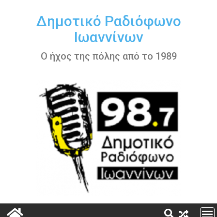
Περάστε
στο
Δημοτικό Ραδιόφωνο
περιεχόμενο
Ιωαννίνων
Ο ήχος της πόλης από το 1989