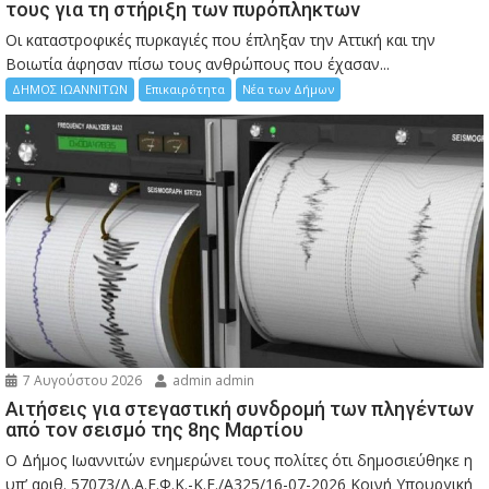
τους για τη στήριξη των πυρόπληκτων
Οι καταστροφικές πυρκαγιές που έπληξαν την Αττική και την
Bοιωτία άφησαν πίσω τους ανθρώπους που έχασαν...
ΔΗΜΟΣ ΙΩΑΝΝΙΤΩΝ
Επικαιρότητα
Νέα των Δήμων
7 Αυγούστου 2026
admin admin
Αιτήσεις για στεγαστική συνδρομή των πληγέντων
από τον σεισμό της 8ης Μαρτίου
Ο Δήμος Ιωαννιτών ενημερώνει τους πολίτες ότι δημοσιεύθηκε η
υπ’ αριθ. 57073/Δ.Α.Ε.Φ.Κ.-Κ.Ε./Α325/16-07-2026 Κοινή Υπουργική