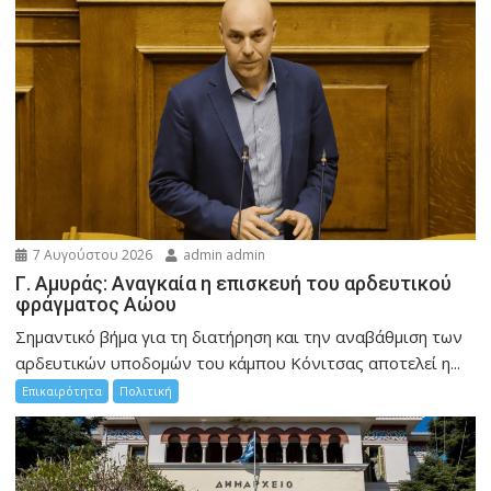
7 Αυγούστου 2026
admin admin
Γ. Αμυράς: Αναγκαία η επισκευή του αρδευτικού
φράγματος Αώου
Σημαντικό βήμα για τη διατήρηση και την αναβάθμιση των
αρδευτικών υποδομών του κάμπου Κόνιτσας αποτελεί η...
Επικαιρότητα
Πολιτική