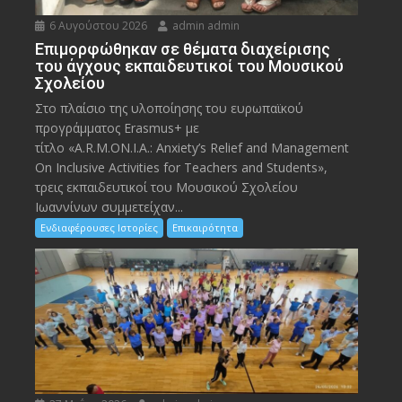
6 Αυγούστου 2026
admin admin
Eπιμορφώθηκαν σε θέματα διαχείρισης
του άγχους εκπαιδευτικοί του Μουσικού
Σχολείου
Στο πλαίσιο της υλοποίησης του ευρωπαϊκού
προγράμματος Erasmus+ με
τίτλο «A.R.M.ON.I.A.: Anxiety’s Relief and Management
On Inclusive Activities for Teachers and Students»,
τρεις εκπαιδευτικοί του Μουσικού Σχολείου
Ιωαννίνων συμμετείχαν...
Ενδιαφέρουσες Ιστορίες
Επικαιρότητα