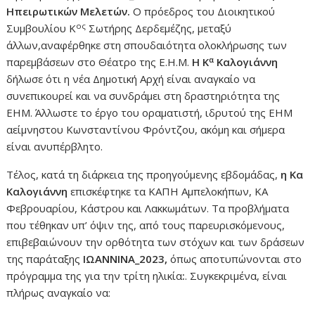
Ηπειρωτικών Μελετών.
Ο πρόεδρος του Διοικητικού
ος
Συμβουλίου Κ
Σωτήρης Δερδεμέζης, μεταξύ
άλλων,αναφέρθηκε στη σπουδαιότητα ολοκλήρωσης των
α
παρεμβάσεων στο Θέατρο της Ε.Η.Μ.
Η Κ
Καλογιάννη
δήλωσε ότι η νέα Δημοτική Αρχή είναι αναγκαίο να
συνεπικουρεί και να συνδράμει στη δραστηριότητα της
ΕΗΜ. Άλλωστε το έργο του οραματιστή, ιδρυτού της ΕΗΜ
αείμνηστου Κωνσταντίνου Φρόντζου, ακόμη και σήμερα
είναι ανυπέρβλητο.
Τέλος, κατά τη διάρκεια της προηγούμενης εβδομάδας,
η Κα
Καλογιάννη
επισκέφτηκε τα ΚΑΠΗ Αμπελοκήπων, ΚΑ
Φεβρουαρίου, Κάστρου και Λακκωμάτων. Τα προβλήματα
που τέθηκαν υπ’ όψιν της, από τους παρευρισκόμενους,
επιβεβαιώνουν την ορθότητα των στόχων και των δράσεων
της παράταξης
ΙΩΑΝΝΙΝΑ_2023,
όπως αποτυπώνονται στο
πρόγραμμα της για την τρίτη ηλικία
:
. Συγκεκριμένα, είναι
πλήρως αναγκαίο να: