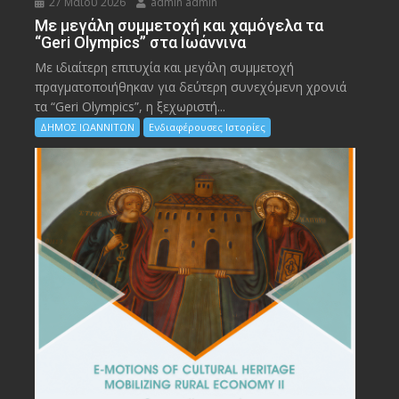
27 Μαΐου 2026
admin admin
Με μεγάλη συμμετοχή και χαμόγελα τα
“Geri Olympics” στα Ιωάννινα
Με ιδιαίτερη επιτυχία και μεγάλη συμμετοχή
πραγματοποιήθηκαν για δεύτερη συνεχόμενη χρονιά
τα “Geri Olympics”, η ξεχωριστή...
ΔΗΜΟΣ ΙΩΑΝΝΙΤΩΝ
Ενδιαφέρουσες Ιστορίες