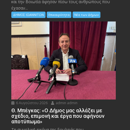
και την Bοιωτία άφησαν πίσω τους ανθρώπους που
έχασαν...
ΔΗΜΟΣ ΙΩΑΝΝΙΤΩΝ
Επικαιρότητα
Νέα των Δήμων
6 Αυγούστου 2026
admin admin
Θ. Μπέγκας: «Ο Δήμος μας αλλάζει με
σχέδιο, επιμονή και έργα που αφήνουν
αποτύπωμα»
Τη συνολική εικόνα της δουλειάς που