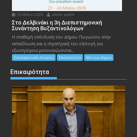
20 Μαΐου 2026
admin admin
Στο Δελβινάκι η 3η Διεπιστημονική
Συνάντηση Βυζαντινολόγων
Η σταθερή επένδυση του Δήμου Πωγωνίου στην
εκπαίδευση και η στρατηγική του επιλογή για
εξωστρέφεια μετουσιώνονται...
Ενδιαφέρουσες Ιστορίες
Επικαιρότητα
Νέα των Δήμων
Επικαιρότητα