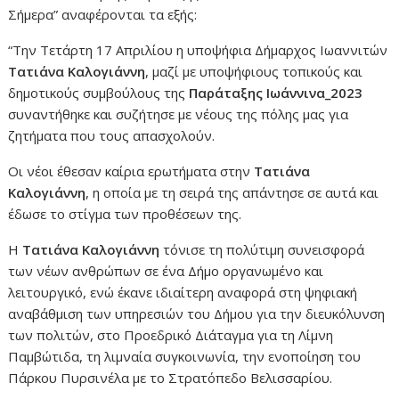
Σήμερα” αναφέρονται τα εξής:
“Την Τετάρτη 17 Απριλίου η υποψήφια Δήμαρχος Ιωαννιτών
Τατιάνα Καλογιάννη
, μαζί με υποψήφιους τοπικούς και
δημοτικούς συμβούλους της
Παράταξης Ιωάννινα_2023
συναντήθηκε και συζήτησε με νέους της πόλης μας για
ζητήματα που τους απασχολούν.
Οι νέοι έθεσαν καίρια ερωτήματα στην
Τατιάνα
Καλογιάννη
, η οποία με τη σειρά της απάντησε σε αυτά και
έδωσε το στίγμα των προθέσεων της.
Η
Τατιάνα Καλογιάννη
τόνισε τη πολύτιμη συνεισφορά
των νέων ανθρώπων σε ένα Δήμο οργανωμένο και
λειτουργικό, ενώ έκανε ιδιαίτερη αναφορά στη ψηφιακή
αναβάθμιση των υπηρεσιών του Δήμου για την διευκόλυνση
των πολιτών, στο Προεδρικό Διάταγμα για τη Λίμνη
Παμβώτιδα, τη λιμναία συγκοινωνία, την ενοποίηση του
Πάρκου Πυρσινέλα με το Στρατόπεδο Βελισσαρίου.