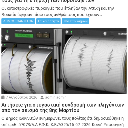
τους για τη στήριξη των πυρόπληκτων
Οι καταστροφικές πυρκαγιές που έπληξαν την Αττική και την
Bοιωτία άφησαν πίσω τους ανθρώπους που έχασαν...
ΔΗΜΟΣ ΙΩΑΝΝΙΤΩΝ
Επικαιρότητα
Νέα των Δήμων
7 Αυγούστου 2026
admin admin
Αιτήσεις για στεγαστική συνδρομή των πληγέντων
από τον σεισμό της 8ης Μαρτίου
Ο Δήμος Ιωαννιτών ενημερώνει τους πολίτες ότι δημοσιεύθηκε η
υπ’ αριθ. 57073/Δ.Α.Ε.Φ.Κ.-Κ.Ε./Α325/16-07-2026 Κοινή Υπουργική