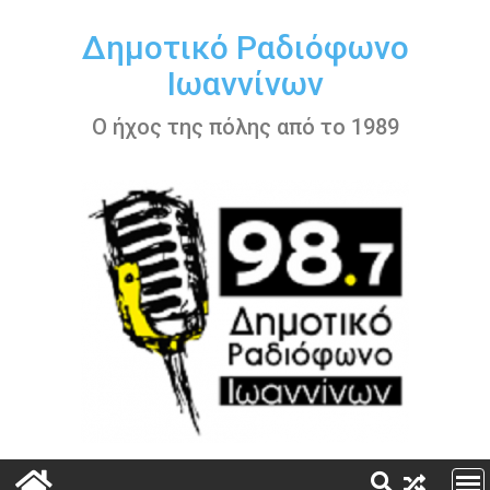
Περάστε
στο
Δημοτικό Ραδιόφωνο
περιεχόμενο
Ιωαννίνων
Ο ήχος της πόλης από το 1989