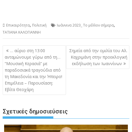
,
,
Επικαιρότητα
Πολιτική
Ιωάννινα 2023_ Το μέλλον σήμερα
ΤΑΤΙΑΝΑ ΚΑΛΟΓΙΑΝΝΗ
Πλοήγηση
… αύριο στη 13:00
Σημεία από την ομιλία του Αλ.
άρθρων
ανταμώνουμε γύρω από τη…
Καχριμάνη στην προεκλογική
“Μουσική Κερασιά” με
εκδήλωση των Ιωαννίνων
παραδοσιακά τραγούδια από
τη Μακεδονία και την Ήπειρο!
Επιμέλεια – Παρουσίαση:
Εβίτα Θεοχάρη
Σχετικές δημοσιεύσεις