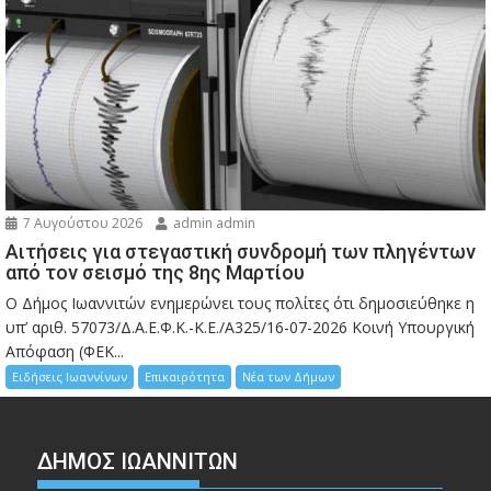
7 Αυγούστου 2026
admin admin
Αιτήσεις για στεγαστική συνδρομή των πληγέντων
από τον σεισμό της 8ης Μαρτίου
Ο Δήμος Ιωαννιτών ενημερώνει τους πολίτες ότι δημοσιεύθηκε η
υπ’ αριθ. 57073/Δ.Α.Ε.Φ.Κ.-Κ.Ε./Α325/16-07-2026 Κοινή Υπουργική
Απόφαση (ΦΕΚ...
Ειδήσεις Ιωαννίνων
Επικαιρότητα
Νέα των Δήμων
ΔΗΜΟΣ ΙΩΑΝΝΙΤΩΝ