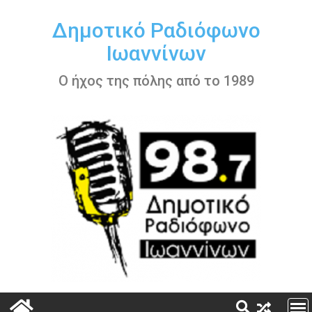
Περάστε
στο
Δημοτικό Ραδιόφωνο
περιεχόμενο
Ιωαννίνων
Ο ήχος της πόλης από το 1989