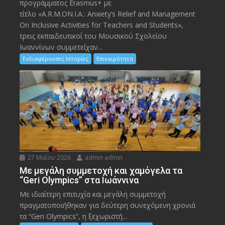
προγράμματος Erasmus+ με
τίτλο «A.R.M.ON.I.A.: Anxiety’s Relief and Management
On Inclusive Activities for Teachers and Students»,
τρεις εκπαιδευτικοί του Μουσικού Σχολείου
Ιωαννίνων συμμετείχαν...
Ενδιαφέρουσες Ιστορίες
Επικαιρότητα
27 Μαΐου 2026
admin admin
Με μεγάλη συμμετοχή και χαμόγελα τα
“Geri Olympics” στα Ιωάννινα
Με ιδιαίτερη επιτυχία και μεγάλη συμμετοχή
πραγματοποιήθηκαν για δεύτερη συνεχόμενη χρονιά
τα “Geri Olympics”, η ξεχωριστή...