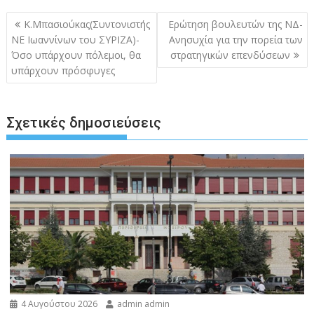
Πλοήγηση
Κ.Μπασιούκας(Συντονιστής
Ερώτηση βουλευτών της ΝΔ-
άρθρων
ΝΕ Ιωαννίνων του ΣΥΡΙΖΑ)-
Ανησυχία για την πορεία των
Όσο υπάρχουν πόλεμοι, θα
στρατηγικών επενδύσεων
υπάρχουν πρόσφυγες
Σχετικές δημοσιεύσεις
4 Αυγούστου 2026
admin admin