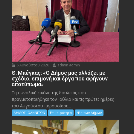
6 Αυγούστου 2026
admin admin
Θ. Μπέγκας: «Ο Δήμος μας αλλάζει με
σχέδιο, επιμονή και έργα που αφήνουν
αποτύπωμα»
Τη συνολική εικόνα της δουλειάς που
πραγματοποιήθηκε τον Ιούλιο και τις πρώτες ημέρες
του Αυγούστου παρουσίασε...
ΔΗΜΟΣ ΙΩΑΝΝΙΤΩΝ
Επικαιρότητα
Νέα των Δήμων