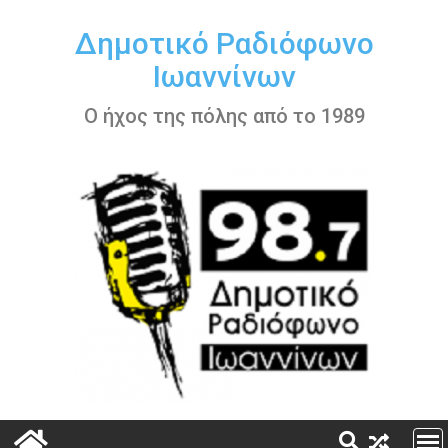
Περάστε
στο
Δημοτικό Ραδιόφωνο
περιεχόμενο
Ιωαννίνων
Ο ήχος της πόλης από το 1989