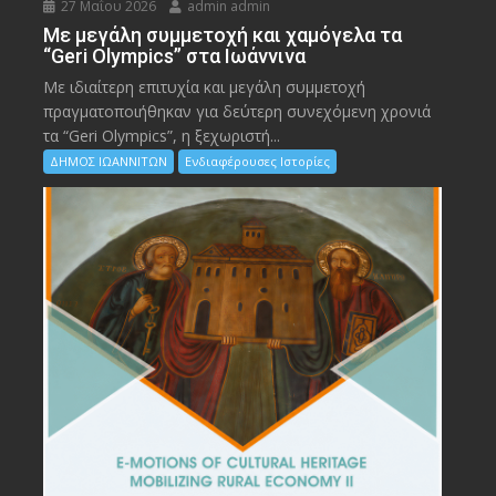
27 Μαΐου 2026
admin admin
Με μεγάλη συμμετοχή και χαμόγελα τα
“Geri Olympics” στα Ιωάννινα
Με ιδιαίτερη επιτυχία και μεγάλη συμμετοχή
πραγματοποιήθηκαν για δεύτερη συνεχόμενη χρονιά
τα “Geri Olympics”, η ξεχωριστή...
ΔΗΜΟΣ ΙΩΑΝΝΙΤΩΝ
Ενδιαφέρουσες Ιστορίες