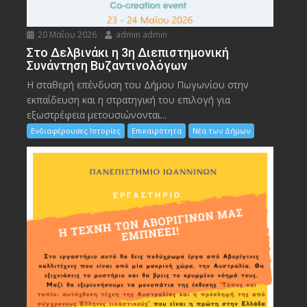
20 Μαΐου 2026
admin admin
Στο Δελβινάκι η 3η Διεπιστημονική
Συνάντηση Βυζαντινολόγων
Η σταθερή επένδυση του Δήμου Πωγωνίου στην
εκπαίδευση και η στρατηγική του επιλογή για
εξωστρέφεια μετουσιώνονται...
Ενδιαφέρουσες Ιστορίες
Επικαιρότητα
Νέα των Δήμων