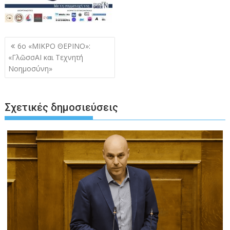
Πλοήγηση
6ο «ΜΙΚΡΟ ΘΕΡΙΝΟ»:
άρθρων
«ΓλῶσσΑΙ και Τεχνητή
Νοημοσύνη»
Σχετικές δημοσιεύσεις