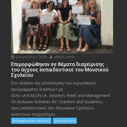
6 Αυγούστου 2026
admin admin
Eπιμορφώθηκαν σε θέματα διαχείρισης
του άγχους εκπαιδευτικοί του Μουσικού
Σχολείου
Στο πλαίσιο της υλοποίησης του ευρωπαϊκού
προγράμματος Erasmus+ με
τίτλο «A.R.M.ON.I.A.: Anxiety’s Relief and Management
On Inclusive Activities for Teachers and Students»,
τρεις εκπαιδευτικοί του Μουσικού Σχολείου
Ιωαννίνων συμμετείχαν...
Ενδιαφέρουσες Ιστορίες
Επικαιρότητα