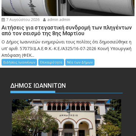
7 Αυγούστου 2026
admin admin
Αιτήσεις για στεγαστική συνδρομή των πληγέντων
από τον σεισμό της 8ης Μαρτίου
Ο Δήμος Ιωαννιτών ενημερώνει τους πολίτες ότι δημοσιεύθηκε η
υπ’ αριθ. 57073/Δ.Α.Ε.Φ.Κ.-Κ.Ε./Α325/16-07-2026 Κοινή Υπουργική
Απόφαση (ΦΕΚ...
Ειδήσεις Ιωαννίνων
Επικαιρότητα
Νέα των Δήμων
ΔΗΜΟΣ ΙΩΑΝΝΙΤΩΝ