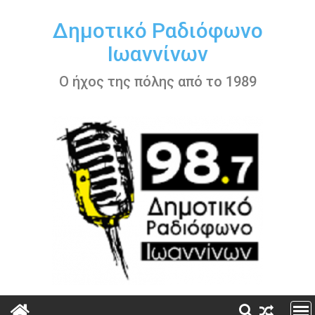
Περάστε
στο
Δημοτικό Ραδιόφωνο
περιεχόμενο
Ιωαννίνων
Ο ήχος της πόλης από το 1989