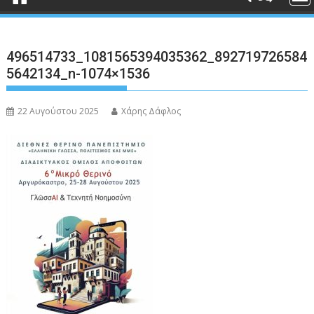
496514733_1081565394035362_892719726584
5642134_n-1074×1536
22 Αυγούστου 2025
Χάρης Δάφλος