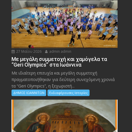
27 Μαΐου 2026
admin admin
Με μεγάλη συμμετοχή και χαμόγελα τα
“Geri Olympics” στα Ιωάννινα
Με ιδιαίτερη επιτυχία και μεγάλη συμμετοχή
πραγματοποιήθηκαν για δεύτερη συνεχόμενη χρονιά
τα “Geri Olympics”, η ξεχωριστή...
ΔΗΜΟΣ ΙΩΑΝΝΙΤΩΝ
Ενδιαφέρουσες Ιστορίες