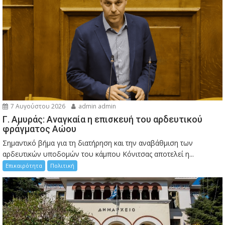
7 Αυγούστου 2026
admin admin
Γ. Αμυράς: Αναγκαία η επισκευή του αρδευτικού
φράγματος Αώου
Σημαντικό βήμα για τη διατήρηση και την αναβάθμιση των
αρδευτικών υποδομών του κάμπου Κόνιτσας αποτελεί η...
Επικαιρότητα
Πολιτική