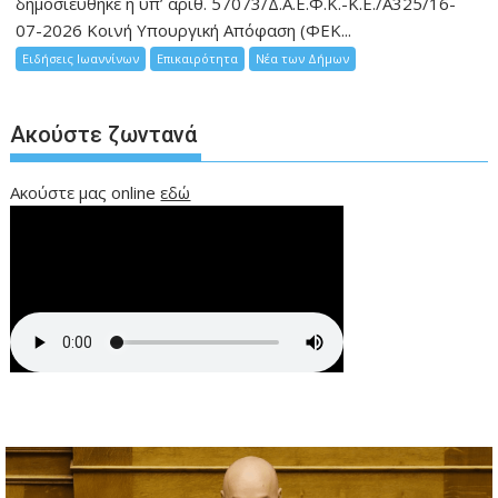
δημοσιεύθηκε η υπ’ αριθ. 57073/Δ.Α.Ε.Φ.Κ.-Κ.Ε./Α325/16-
07-2026 Κοινή Υπουργική Απόφαση (ΦΕΚ...
Ειδήσεις Ιωαννίνων
Επικαιρότητα
Νέα των Δήμων
Ακούστε ζωντανά
Ακούστε μας online
εδώ