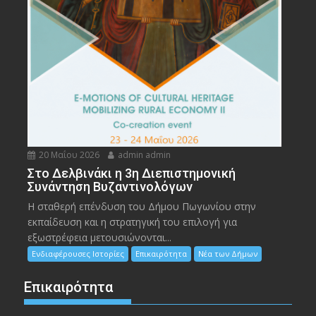
20 Μαΐου 2026
admin admin
Στο Δελβινάκι η 3η Διεπιστημονική
Συνάντηση Βυζαντινολόγων
Η σταθερή επένδυση του Δήμου Πωγωνίου στην
εκπαίδευση και η στρατηγική του επιλογή για
εξωστρέφεια μετουσιώνονται...
Ενδιαφέρουσες Ιστορίες
Επικαιρότητα
Νέα των Δήμων
Επικαιρότητα