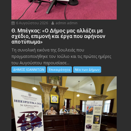
6 Αυγούστου 2026
admin admin
Θ. Μπέγκας: «Ο Δήμος μας αλλάζει με
σχέδιο, επιμονή και έργα που αφήνουν
αποτύπωμα»
Τη συνολική εικόνα της δουλειάς που
πραγματοποιήθηκε τον Ιούλιο και τις πρώτες ημέρες
του Αυγούστου παρουσίασε...
ΔΗΜΟΣ ΙΩΑΝΝΙΤΩΝ
Επικαιρότητα
Νέα των Δήμων