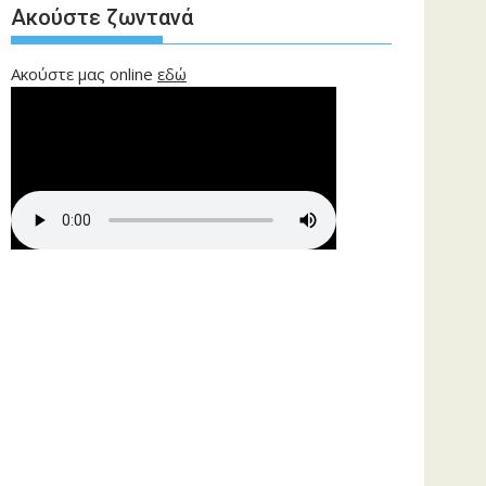
Ακούστε ζωντανά
Ακούστε μας online
εδώ