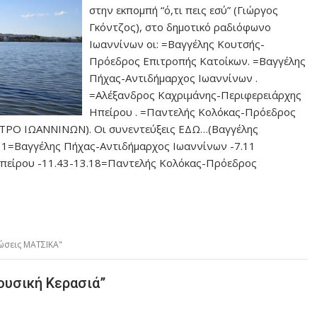
στην εκπομπή “ό,τι πεις εσύ” (Γιώργος
Γκόντζος), στο δημοτικό ραδιόφωνο
Ιωαννίνων οι: =Βαγγέλης Κουτσής-
Πρόεδρος Επιτροπής Κατοίκων. =Βαγγέλης
Πήχας-Αντιδήμαρχος Ιωαννίνων .
=Αλέξανδρος Καχριμάνης-Περιφερειάρχης
Ηπείρου . =Παντελής Κολόκας-Πρόεδρος
Ο ΙΩΑΝΝΙΝΩΝ). Οι συνεντεύξεις ΕΔΩ…(Βαγγέλης
1=Βαγγέλης Πήχας-Αντιδήμαρχος Ιωαννίνων -7.11
Ηπείρου -11.43-13.18=Παντελής Κολόκας-Πρόεδρος
ώσεις ΜΑΤΣΙΚΑ"
ουσική Κερασιά”