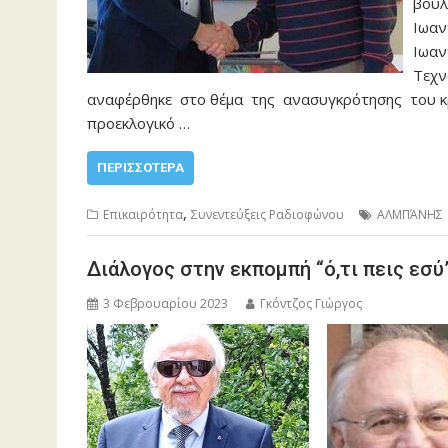
βουλ
Ιωαν
Ιωαν
Τεχν
αναφέρθηκε στο θέμα της ανασυγκρότησης του κ
προεκλογικό …
ΠΕΡΙΣΣΌΤΕΡΑ
,
Επικαιρότητα
Συνεντεύξεις Ραδιοφώνου
ΑΛΜΠΆΝΗΣ
Διάλογος στην εκπομπή “ό,τι πεις εσύ
3 Φεβρουαρίου 2023
Γκόντζος Γιώργος