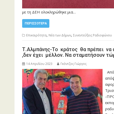
με τη ΔΕΗ ολοκληρώθηκε μια…
ΠΕΡΙΣΣΌΤΕΡΑ
,
,
Επικαιρότητα
Νέα των Δήμων
Συνεντεύξεις Ραδιοφώνου
Τ.Αλμπάνης-Το κράτος θα πρέπει να 
,δεν έχει μέλλον. Να σταματήσουν τώρ
14 Απριλίου 2023
Γκόντζος Γιώργος
Από:
απόψ
αφορ
Τρια
-ΠΡΟ
εκπο
ραδι