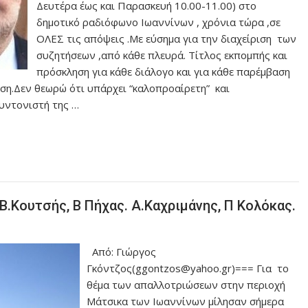
Δευτέρα έως και Παρασκευή 10.00-11.00) στο
δημοτικό ραδιόφωνο Ιωαννίνων , χρόνια τώρα ,σε
ΟΛΕΣ τις απόψεις .Με εύσημα για την διαχείριση των
συζητήσεων ,από κάθε πλευρά. Τίτλος εκπομπής και
πρόσκληση για κάθε διάλογο και για κάθε παρέμβαση
νιση.Δεν θεωρώ ότι υπάρχει “καλοπροαίρετη” και
συντονιστή της …
.Κουτσής, Β Πήχας. Α.Καχριμάνης, Π Κολόκας.
Από: Γιώργος
Γκόντζος(ggontzos@yahoo.gr)=== Για το
θέμα των απαλλοτριώσεων στην περιοχή
Μάτσικα των Ιωαννίνων μίλησαν σήμερα