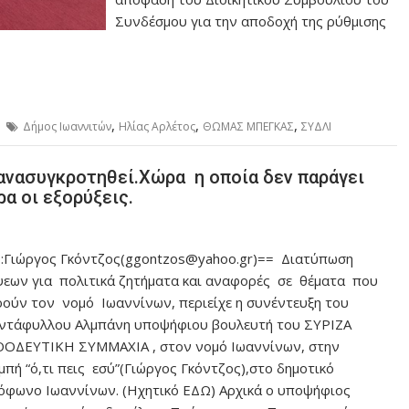
Συνδέσμου για την αποδοχή της ρύθμισης
,
,
,
Δήμος Ιωαννιτών
Ηλίας Αρλέτος
ΘΩΜΑΣ ΜΠΕΓΚΑΣ
ΣΥΔΛΙ
ανασυγκροτηθεί.Χώρα η οποία δεν παράγει
α οι εξορύξεις.
Γιώργος Γκόντζος(ggontzos@yahoo.gr)== Διατύπωση
εων για πολιτικά ζητήματα και αναφορές σε θέματα που
ούν τον νομό Ιωαννίνων, περιείχε η συνέντευξη του
ντάφυλλου Αλμπάνη υποψήφιου βουλευτή του ΣΥΡΙΖΑ
ΟΔΕΥΤΙΚΗ ΣΥΜΜΑΧΙΑ , στον νομό Ιωαννίνων, στην
μπή “ό,τι πεις εσύ”(Γιώργος Γκόντζος),στο δημοτικό
όφωνο Ιωαννίνων. (Ηχητικό ΕΔΩ) Αρχικά ο υποψήφιος