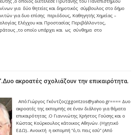
ευτής ,ο οποίος διετέλεσε Πρύτανης του Πανεπιστημίου
νίνων για δύο θητείες και δημοτικός σύμβουλος στο δήμο
νιτών για δυο επίσης περιόδους, Καθηγητής Χημείας –
ολογίας Ελέγχου και Προστασίας Περιβάλλοντος,
ράτους ,το οποίο υπάρχει και ως σύνθημα στο
”.Δυο ακροατές σχολιάζουν την επικαιρότητα.
Από:Γιώργος Γκόντζος(ggontzos@yahoo.gr==== Δυο
ακροατές της εκπομπής σε έναν διάλογο για θέματα
επικαιρότητας .Ο Γιαννιώτης Χρήστος Γούσης και ο
Κώστας Κούρκουλος κάτοικος Αθηνών. (Ηχητικό
ΕΔΩ).. Ανοικτή η εκπομπή “ό,τι πεις εσύ” (Από