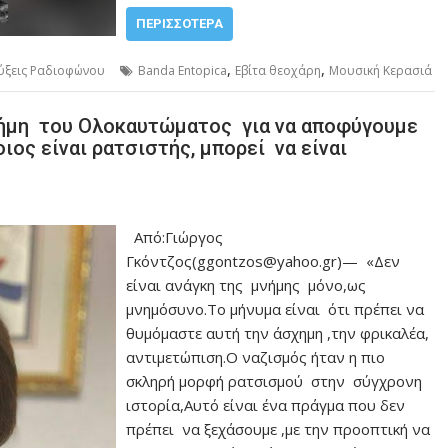
ΠΕΡΙΣΣΌΤΕΡΑ
,
,
ύξεις Ραδιοφώνου
Banda Entopica
Εβίτα θεοχάρη
Μουσική Κερασιά
νήμη του Ολοκαυτώματος για να αποφύγουμε
ιος είναι ρατσιστής, μπορεί να είναι
Από:Γιώργος
Γκόντζος(ggontzos@yahoo.gr)— «Δεν
είναι ανάγκη της μνήμης μόνο,ως
μνημόσυνο.Το μήνυμα είναι ότι πρέπει να
θυμόμαστε αυτή την άσχημη ,την φρικαλέα,
αντιμετώπιση.Ο ναζισμός ήταν η πιο
σκληρή μορφή ρατσισμού στην σύγχρονη
ιστορία,Αυτό είναι ένα πράγμα που δεν
πρέπει να ξεχάσουμε ,με την προοπτική να