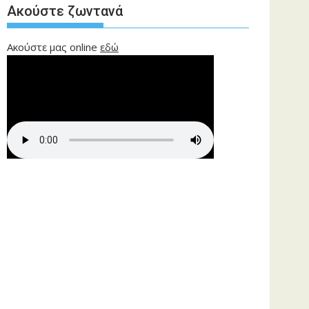
Ακούστε ζωντανά
Ακούστε μας online
εδώ