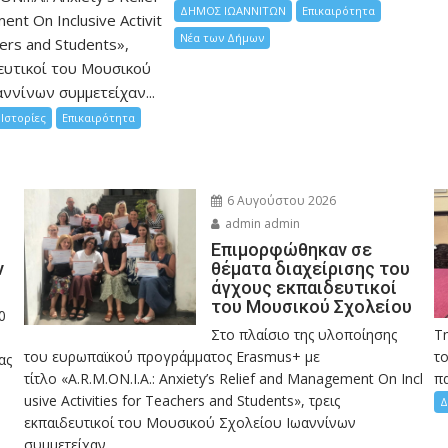
ΔΗΜΟΣ ΙΩΑΝΝΙΤΩΝ
Επικαιρότητα
nt On Inclusive Activit
Νέα των Δήμων
hers and Students»,
ευτικοί του Μουσικού
ννίνων συμμετείχαν...
Ιστορίες
Επικαιρότητα
6 Αυγούστου 2026
admin admin
Eπιμορφώθηκαν σε
ν
θέματα διαχείρισης του
άγχους εκπαιδευτικοί
του Μουσικού Σχολείου
0
Στο πλαίσιο της υλοποίησης
Τ
του ευρωπαϊκού προγράμματος Erasmus+ με
το
ας
τίτλο «A.R.M.ON.I.A.: Anxiety’s Relief and Management On Incl
πα
usive Activities for Teachers and Students», τρεις
Δ
εκπαιδευτικοί του Μουσικού Σχολείου Ιωαννίνων
συμμετείχαν...