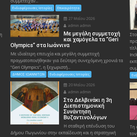
συμμετείχαν...
Ενδιαφέρουσες Ιστορίες
Επικαιρότητα
27 Μαΐου 2026
admin admin
Με μεγάλη συμμετοχή
η
Στο
και χαμόγελα τα “Geri
προ
Olympics” στα Ιωάννινα
τίτ
Με ιδιαίτερη επιτυχία και μεγάλη συμμετοχή
Inc
πραγματοποιήθηκαν για δεύτερη συνεχόμενη χρονιά τα
εκπ
“Geri Olympics”, η ξεχωριστή...
συμ
ΔΗΜΟΣ ΙΩΑΝΝΙΤΩΝ
Ενδιαφέρουσες Ιστορίες
Ενδ
20 Μαΐου 2026
admin admin
Στο Δελβινάκι η 3η
Διεπιστημονική
Συνάντηση
Βυζαντινολόγων
Η σταθερή επένδυση του
Τη 
Δήμου Πωγωνίου στην εκπαίδευση και η στρατηγική
τον