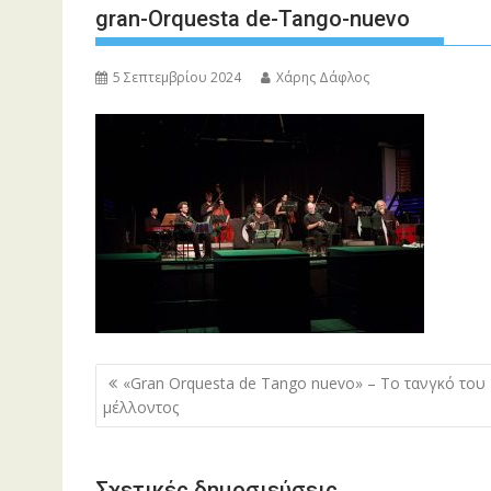
gran-Orquesta de-Tango-nuevo
5 Σεπτεμβρίου 2024
Χάρης Δάφλος
Πλοήγηση
«Gran Orquesta de Tango nuevo» – To τανγκό του
άρθρων
μέλλοντος
Σχετικές δημοσιεύσεις