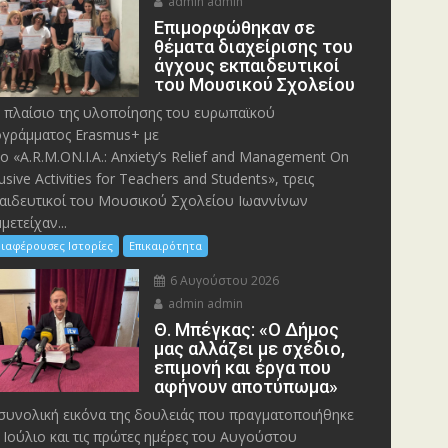
admin admin
Eπιμορφώθηκαν σε
θέματα διαχείρισης του
άγχους εκπαιδευτικοί
του Μουσικού Σχολείου
 πλαίσιο της υλοποίησης του ευρωπαϊκού
γράμματος Erasmus+ με
λο «A.R.M.ON.I.A.: Anxiety’s Relief and Management On
lusive Activities for Teachers and Students», τρεις
αιδευτικοί του Μουσικού Σχολείου Ιωαννίνων
μετείχαν...
ιαφέρουσες Ιστορίες
Επικαιρότητα
6 Αυγούστου 2026
admin admin
Θ. Μπέγκας: «Ο Δήμος
μας αλλάζει με σχέδιο,
επιμονή και έργα που
αφήνουν αποτύπωμα»
συνολική εικόνα της δουλειάς που πραγματοποιήθηκε
 Ιούλιο και τις πρώτες ημέρες του Αυγούστου