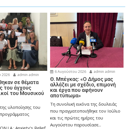
6 Αυγούστου 2026
admin admin
 2026
admin admin
Θ. Μπέγκας: «Ο Δήμος μας
ηκαν σε θέματα
αλλάζει με σχέδιο, επιμονή
ης του άγχους
και έργα που αφήνουν
ικοί του Μουσικού
αποτύπωμα»
Τη συνολική εικόνα της δουλειάς
 της υλοποίησης του
που πραγματοποιήθηκε τον Ιούλιο
 προγράμματος
και τις πρώτες ημέρες του
Αυγούστου παρουσίασε...
ON.I.A.: Anxiety’s Relief