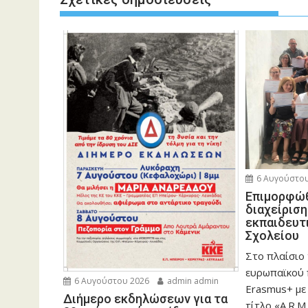
6 Αυγούστου
Eπιμορφώθ
διαχείρισ
εκπαιδευτ
Σχολείου
Στο πλαίσιο
ευρωπαϊκού
6 Αυγούστου 2026
admin admin
Erasmus+ με
Διήμερο εκδηλώσεων για τα
τίτλο «A.R.M.