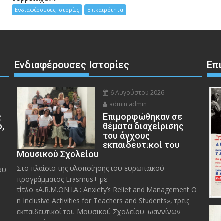
Ενδιαφέρουσες Ιστορίες
Επικαιρότητα
Ενδιαφέρουσες Ιστορίες
Επ
6 Αυγούστου 2026
admin admin
ς
Eπιμορφώθηκαν σε
ο,
θέματα διαχείρισης
του άγχους
»
εκπαιδευτικοί του
Μουσικού Σχολείου
Στο πλαίσιο της υλοποίησης του ευρωπαϊκού
ου
προγράμματος Erasmus+ με
τίτλο «A.R.M.ON.I.A.: Anxiety’s Relief and Management O
n Inclusive Activities for Teachers and Students», τρεις
εκπαιδευτικοί του Μουσικού Σχολείου Ιωαννίνων