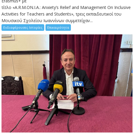
Erasmus+ με
τίτλο «A.R.M.ON.I.A.: Anxiety’s Relief and Management On Inclusive
Activities for Teachers and Students», τρεις εκπαιδευτικοί του
Μουσικού Σχολείου Ιωαννίνων συμμετείχαν...
Ενδιαφέρουσες Ιστορίες
Επικαιρότητα