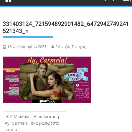
331403124_721594892901482_6472942749241
521343_n
16 Φεβρουαρίου 2023
Γκόντζος Γιώργος
Πλοήγηση
Κ.Μπιλάλη -Η παράσταση
άρθρων
Ay, Carmela!, ένα μανιφέστο
κατά της