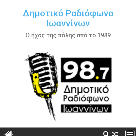
Περάστε
στο
Δημοτικό Ραδιόφωνο
περιεχόμενο
Ιωαννίνων
Ο ήχος της πόλης από το 1989