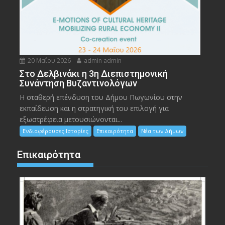
20 Μαΐου 2026
admin admin
Στο Δελβινάκι η 3η Διεπιστημονική
Συνάντηση Βυζαντινολόγων
Η σταθερή επένδυση του Δήμου Πωγωνίου στην
εκπαίδευση και η στρατηγική του επιλογή για
εξωστρέφεια μετουσιώνονται...
Ενδιαφέρουσες Ιστορίες
Επικαιρότητα
Νέα των Δήμων
Επικαιρότητα