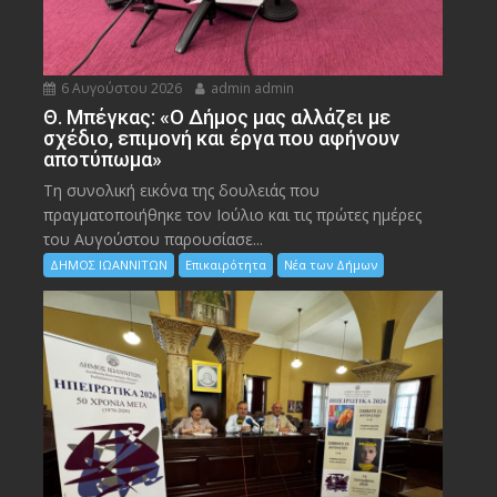
6 Αυγούστου 2026
admin admin
Θ. Μπέγκας: «Ο Δήμος μας αλλάζει με
σχέδιο, επιμονή και έργα που αφήνουν
αποτύπωμα»
Τη συνολική εικόνα της δουλειάς που
πραγματοποιήθηκε τον Ιούλιο και τις πρώτες ημέρες
του Αυγούστου παρουσίασε...
ΔΗΜΟΣ ΙΩΑΝΝΙΤΩΝ
Επικαιρότητα
Νέα των Δήμων