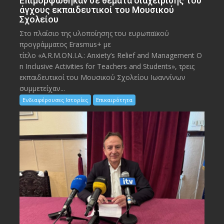
Eπιμορφώθηκαν σε θέματα διαχείρισης του
άγχους εκπαιδευτικοί του Μουσικού
Σχολείου
Στο πλαίσιο της υλοποίησης του ευρωπαϊκού
προγράμματος Erasmus+ με
τίτλο «A.R.M.ON.I.A.: Anxiety’s Relief and Management O
n Inclusive Activities for Teachers and Students», τρεις
εκπαιδευτικοί του Μουσικού Σχολείου Ιωαννίνων
συμμετείχαν...
Ενδιαφέρουσες Ιστορίες
Επικαιρότητα