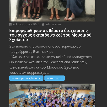
6 Αυγούστου 2026
admin admin
Eπιμορφώθηκαν σε θέματα διαχείρισης
του άγχους εκπαιδευτικοί του Μουσικού
Σχολείου
Στο πλαίσιο της υλοποίησης του ευρωπαϊκού
προγράμματος Erasmus+ με
τίτλο «A.R.M.ON.I.A.: Anxiety’s Relief and Management
On Inclusive Activities for Teachers and Students»,
τρεις εκπαιδευτικοί του Μουσικού Σχολείου
Ιωαννίνων συμμετείχαν...
Ενδιαφέρουσες Ιστορίες
Επικαιρότητα