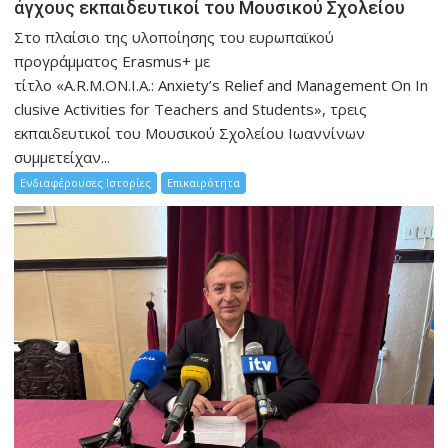
άγχους εκπαιδευτικοί του Μουσικού Σχολείου
Στο πλαίσιο της υλοποίησης του ευρωπαϊκού
προγράμματος Erasmus+ με
τίτλο «A.R.M.ON.I.A.: Anxiety’s Relief and Management On In
clusive Activities for Teachers and Students», τρεις
εκπαιδευτικοί του Μουσικού Σχολείου Ιωαννίνων
συμμετείχαν...
Ενδιαφέρουσες Ιστορίες
Επικαιρότητα