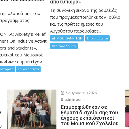
αποτύπωμα»
Τη συνολική εικόνα της δουλειάς
 της υλοποίησης του
που πραγματοποιήθηκε τον Ιούλιο
 προγράμματος
και τις πρώτες ημέρες του
Αυγούστου παρουσίασε...
ON.I.A.: Anxiety’s Relief
ΔΗΜΟΣ ΙΩΑΝΝΙΤΩΝ
Επικαιρότητα
nt On Inclusive Activit
Νέα των Δήμων
hers and Students»,
ευτικοί του Μουσικού
ννίνων συμμετείχαν...
Ιστορίες
Επικαιρότητα
6 Αυγούστου 2026
admin admin
Eπιμορφώθηκαν σε
ν
θέματα διαχείρισης του
άγχους εκπαιδευτικοί
του Μουσικού Σχολείου
0