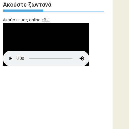
Ακούστε ζωντανά
Ακούστε μας online
εδώ