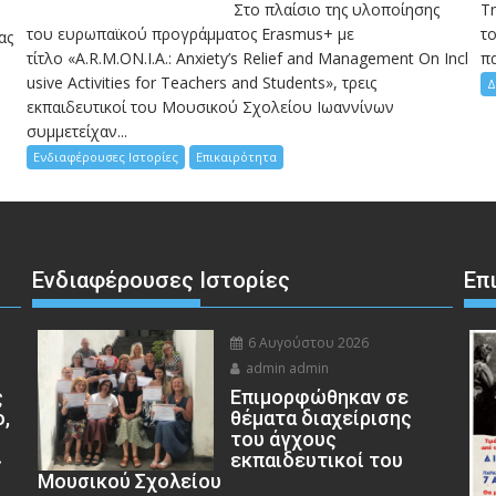
Στο πλαίσιο της υλοποίησης
Τ
του ευρωπαϊκού προγράμματος Erasmus+ με
το
ας
τίτλο «A.R.M.ON.I.A.: Anxiety’s Relief and Management On Incl
πα
usive Activities for Teachers and Students», τρεις
Δ
εκπαιδευτικοί του Μουσικού Σχολείου Ιωαννίνων
συμμετείχαν...
Ενδιαφέρουσες Ιστορίες
Επικαιρότητα
Ενδιαφέρουσες Ιστορίες
Επ
6 Αυγούστου 2026
admin admin
ς
Eπιμορφώθηκαν σε
ο,
θέματα διαχείρισης
του άγχους
»
εκπαιδευτικοί του
Μουσικού Σχολείου