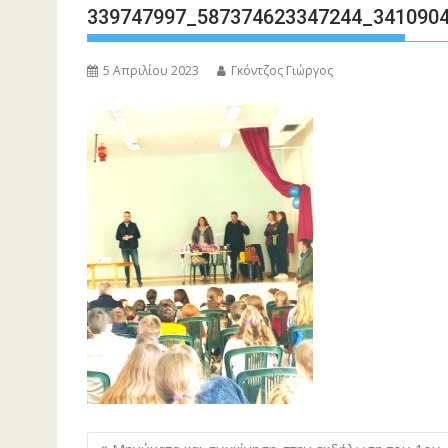
339747997_587374623347244_341090
5 Απριλίου 2023
Γκόντζος Γιώργος
Πλοήγηση