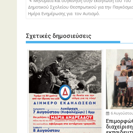
Μηνύματα και συγκίνηση στην εκδήλωση του 1ου
άρθρων
Δημοτικού Σχολείου Θεσπρωτικού για την Παγκόσμι
Ημέρα Ενημέρωσης για τον Αυτισμό.
Σχετικές δημοσιεύσεις
6 Αυγούστου
Eπιμορφώθ
διαχείρισ
εκπαιδευτ