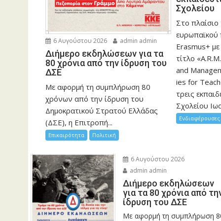
Σχολείου
Στο πλαίσιο
ευρωπαϊκού
6 Αυγούστου 2026
admin admin
Erasmus+ με
Διήμερο εκδηλώσεων για τα
τίτλο «A.R.M.
80 χρόνια από την ίδρυση του
and Manageme
ΔΣΕ
ies for Teac
Με αφορμή τη συμπλήρωση 80
τρεις εκπαιδ
χρόνων από την ίδρυση του
Σχολείου Ιωα
Δημοκρατικού Στρατού Ελλάδας
Ενδιαφέρουσες 
(ΔΣΕ), η Επιτροπή...
Επικαιρότητα
Πολιτική
6 Αυγούστου 2026
admin admin
Διήμερο εκδηλώσεων
για τα 80 χρόνια από τη
ίδρυση του ΔΣΕ
Με αφορμή τη συμπλήρωση 8