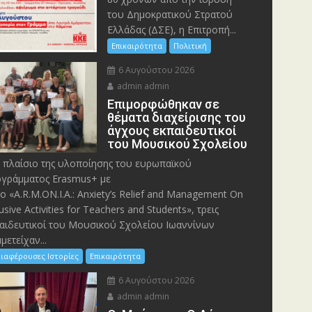
του Δημοκρατικού Στρατού
Ελλάδας (ΔΣΕ), η Επιτροπή...
Επικαιρότητα
Πολιτική
6 Αυγούστου 2026
admin admin
Eπιμορφώθηκαν σε
θέματα διαχείρισης του
άγχους εκπαιδευτικοί
του Μουσικού Σχολείου
 πλαίσιο της υλοποίησης του ευρωπαϊκού
γράμματος Erasmus+ με
λο «A.R.M.ON.I.A.: Anxiety’s Relief and Management On
lusive Activities for Teachers and Students», τρεις
αιδευτικοί του Μουσικού Σχολείου Ιωαννίνων
μετείχαν...
ιαφέρουσες Ιστορίες
Επικαιρότητα
6 Αυγούστου 2026
admin admin