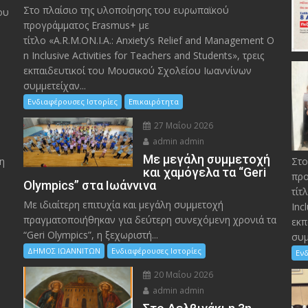
Στο πλαίσιο της υλοποίησης του ευρωπαϊκού
ου
προγράμματος Erasmus+ με
τίτλο «A.R.M.ON.I.A.: Anxiety’s Relief and Management O
n Inclusive Activities for Teachers and Students», τρεις
εκπαιδευτικοί του Μουσικού Σχολείου Ιωαννίνων
συμμετείχαν...
Ενδιαφέρουσες Ιστορίες
Επικαιρότητα
27 Μαΐου 2026
admin admin
Με μεγάλη συμμετοχή
η
Στο
και χαμόγελα τα “Geri
προ
Olympics” στα Ιωάννινα
τίτ
Με ιδιαίτερη επιτυχία και μεγάλη συμμετοχή
Inc
πραγματοποιήθηκαν για δεύτερη συνεχόμενη χρονιά τα
εκπ
“Geri Olympics”, η ξεχωριστή...
συμ
ΔΗΜΟΣ ΙΩΑΝΝΙΤΩΝ
Ενδιαφέρουσες Ιστορίες
Ενδ
20 Μαΐου 2026
admin admin