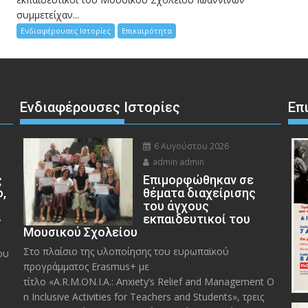
συμμετείχαν...
Ενδιαφέρουσες Ιστορίες
Επικαιρότητα
Ενδιαφέρουσες Ιστορίες
Επ
6 Αυγούστου 2026
admin admin
ς
Eπιμορφώθηκαν σε
ο,
θέματα διαχείρισης
του άγχους
»
εκπαιδευτικοί του
Μουσικού Σχολείου
Στο πλαίσιο της υλοποίησης του ευρωπαϊκού
ου
προγράμματος Erasmus+ με
τίτλο «A.R.M.ON.I.A.: Anxiety’s Relief and Management O
n Inclusive Activities for Teachers and Students», τρεις