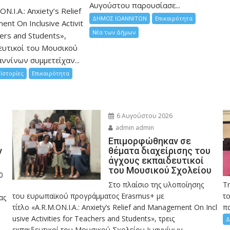
Αυγούστου παρουσίασε...
ON.I.A.: Anxiety’s Relief
ΔΗΜΟΣ ΙΩΑΝΝΙΤΩΝ
Επικαιρότητα
nt On Inclusive Activit
Νέα των Δήμων
hers and Students»,
ευτικοί του Μουσικού
ννίνων συμμετείχαν...
Ιστορίες
Επικαιρότητα
6 Αυγούστου 2026
admin admin
Eπιμορφώθηκαν σε
ν
θέματα διαχείρισης του
άγχους εκπαιδευτικοί
του Μουσικού Σχολείου
0
Στο πλαίσιο της υλοποίησης
Τ
του ευρωπαϊκού προγράμματος Erasmus+ με
το
ας
τίτλο «A.R.M.ON.I.A.: Anxiety’s Relief and Management On Incl
πα
usive Activities for Teachers and Students», τρεις
Δ
εκπαιδευτικοί του Μουσικού Σχολείου Ιωαννίνων