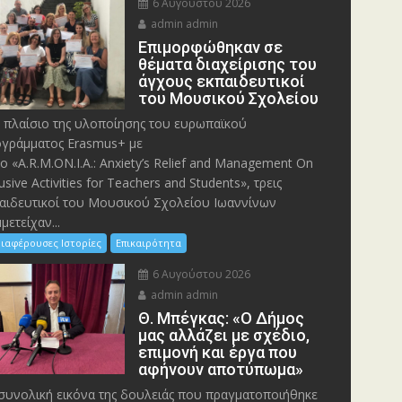
6 Αυγούστου 2026
admin admin
Eπιμορφώθηκαν σε
θέματα διαχείρισης του
άγχους εκπαιδευτικοί
του Μουσικού Σχολείου
 πλαίσιο της υλοποίησης του ευρωπαϊκού
γράμματος Erasmus+ με
λο «A.R.M.ON.I.A.: Anxiety’s Relief and Management On
lusive Activities for Teachers and Students», τρεις
αιδευτικοί του Μουσικού Σχολείου Ιωαννίνων
μετείχαν...
ιαφέρουσες Ιστορίες
Επικαιρότητα
6 Αυγούστου 2026
admin admin
Θ. Μπέγκας: «Ο Δήμος
μας αλλάζει με σχέδιο,
επιμονή και έργα που
αφήνουν αποτύπωμα»
συνολική εικόνα της δουλειάς που πραγματοποιήθηκε