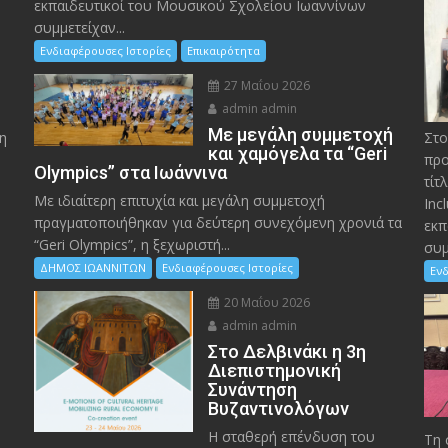
εκπαιδευτικοί του Μουσικού Σχολείου Ιωαννίνων
συμμετείχαν...
Ενδιαφέρουσες Ιστορίες
Επικαιρότητα
27 Μαΐου 2026
admin admin
Με μεγάλη συμμετοχή
η
Στο
και χαμόγελα τα “Geri
προ
Olympics” στα Ιωάννινα
τίτ
Με ιδιαίτερη επιτυχία και μεγάλη συμμετοχή
Inc
πραγματοποιήθηκαν για δεύτερη συνεχόμενη χρονιά τα
εκπ
“Geri Olympics”, η ξεχωριστή...
συμ
ΔΗΜΟΣ ΙΩΑΝΝΙΤΩΝ
Ενδιαφέρουσες Ιστορίες
Ενδ
20 Μαΐου 2026
admin admin
Στο Δελβινάκι η 3η
Διεπιστημονική
Συνάντηση
Βυζαντινολόγων
Η σταθερή επένδυση του
Τη 