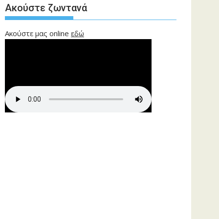
Ακούστε ζωντανά
Ακούστε μας online
εδώ