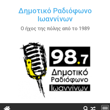
Περάστε
στο
Δημοτικό Ραδιόφωνο
περιεχόμενο
Ιωαννίνων
Ο ήχος της πόλης από το 1989