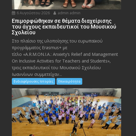
6 Αυγούστου 2026
admin admin
Eπιμορφώθηκαν σε θέματα διαχείρισης
του άγχους εκπαιδευτικοί του Μουσικού
Σχολείου
Στο πλαίσιο της υλοποίησης του ευρωπαϊκού
προγράμματος Erasmus+ με
τίτλο «A.R.M.ON.I.A.: Anxiety’s Relief and Management
On Inclusive Activities for Teachers and Students»,
τρεις εκπαιδευτικοί του Μουσικού Σχολείου
Ιωαννίνων συμμετείχαν...
Ενδιαφέρουσες Ιστορίες
Επικαιρότητα