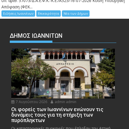
υπ’ αριθ. 57073/Δ.Α.Ε.Φ.Κ.-Κ.Ε./Α325/16-07-2026 Κοινή Υπουργική
Απόφαση (ΦΕΚ...
Ειδήσεις Ιωαννίνων
Επικαιρότητα
Νέα των Δήμων
ΔΗΜΟΣ ΙΩΑΝΝΙΤΩΝ
7 Αυγούστου 2026
admin admin
Οι φορείς των Ιωαννίνων ενώνουν τις
δυνάμεις τους για τη στήριξη των
πυρόπληκτων
Οι καταστροφικές πυρκαγιές που έπληξαν την Αττική