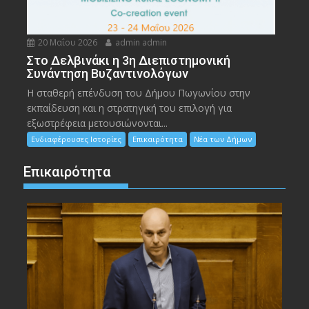
20 Μαΐου 2026
admin admin
Στο Δελβινάκι η 3η Διεπιστημονική
Συνάντηση Βυζαντινολόγων
Η σταθερή επένδυση του Δήμου Πωγωνίου στην
εκπαίδευση και η στρατηγική του επιλογή για
εξωστρέφεια μετουσιώνονται...
Ενδιαφέρουσες Ιστορίες
Επικαιρότητα
Νέα των Δήμων
Επικαιρότητα