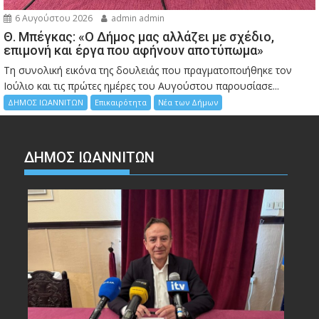
6 Αυγούστου 2026
admin admin
Θ. Μπέγκας: «Ο Δήμος μας αλλάζει με σχέδιο,
επιμονή και έργα που αφήνουν αποτύπωμα»
Τη συνολική εικόνα της δουλειάς που πραγματοποιήθηκε τον
Ιούλιο και τις πρώτες ημέρες του Αυγούστου παρουσίασε...
ΔΗΜΟΣ ΙΩΑΝΝΙΤΩΝ
Επικαιρότητα
Νέα των Δήμων
ΔΗΜΟΣ ΙΩΑΝΝΙΤΩΝ