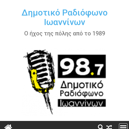
Περάστε
στο
Δημοτικό Ραδιόφωνο
περιεχόμενο
Ιωαννίνων
Ο ήχος της πόλης από το 1989