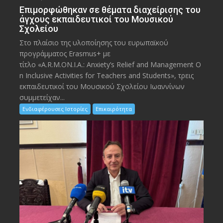
Eπιμορφώθηκαν σε θέματα διαχείρισης του
άγχους εκπαιδευτικοί του Μουσικού
Σχολείου
Στο πλαίσιο της υλοποίησης του ευρωπαϊκού
προγράμματος Erasmus+ με
τίτλο «A.R.M.ON.I.A.: Anxiety’s Relief and Management O
n Inclusive Activities for Teachers and Students», τρεις
εκπαιδευτικοί του Μουσικού Σχολείου Ιωαννίνων
συμμετείχαν...
Ενδιαφέρουσες Ιστορίες
Επικαιρότητα