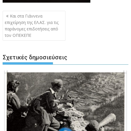
Πλοήγηση
Και στα Γιάννενα
άρθρων
επιχείρηση της ΕΛ.ΑΣ. για τις
παράνομες επιδοτήσεις από
τον ΟΠΕΚΕΠΕ
Σχετικές δημοσιεύσεις