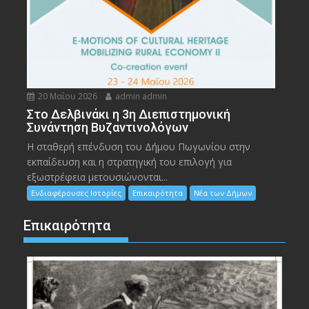
20 Μαΐου 2026
admin admin
Στο Δελβινάκι η 3η Διεπιστημονική
Συνάντηση Βυζαντινολόγων
Η σταθερή επένδυση του Δήμου Πωγωνίου στην
εκπαίδευση και η στρατηγική του επιλογή για
εξωστρέφεια μετουσιώνονται...
Ενδιαφέρουσες Ιστορίες
Επικαιρότητα
Νέα των Δήμων
Επικαιρότητα