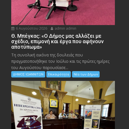
6 Αυγούστου 2026
admin admin
Θ. Μπέγκας: «Ο Δήμος μας αλλάζει με
σχέδιο, επιμονή και έργα που αφήνουν
αποτύπωμα»
Τη συνολική εικόνα της δουλειάς που
πραγματοποιήθηκε τον Ιούλιο και τις πρώτες ημέρες
του Αυγούστου παρουσίασε...
ΔΗΜΟΣ ΙΩΑΝΝΙΤΩΝ
Επικαιρότητα
Νέα των Δήμων