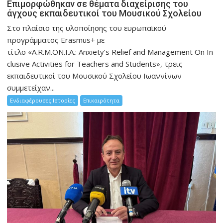
Eπιμορφώθηκαν σε θέματα διαχείρισης του
άγχους εκπαιδευτικοί του Μουσικού Σχολείου
Στο πλαίσιο της υλοποίησης του ευρωπαϊκού
προγράμματος Erasmus+ με
τίτλο «A.R.M.ON.I.A.: Anxiety’s Relief and Management On In
clusive Activities for Teachers and Students», τρεις
εκπαιδευτικοί του Μουσικού Σχολείου Ιωαννίνων
συμμετείχαν...
Ενδιαφέρουσες Ιστορίες
Επικαιρότητα