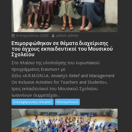
6 Αυγούστου 2026
admin admin
Eπιμορφώθηκαν σε θέματα διαχείρισης
του άγχους εκπαιδευτικοί του Μουσικού
Σχολείου
Στο πλαίσιο της υλοποίησης του ευρωπαϊκού
προγράμματος Erasmus+ με
τίτλο «A.R.M.ON.I.A.: Anxiety’s Relief and Management
On Inclusive Activities for Teachers and Students»,
τρεις εκπαιδευτικοί του Μουσικού Σχολείου
Ιωαννίνων συμμετείχαν...
Ενδιαφέρουσες Ιστορίες
Επικαιρότητα