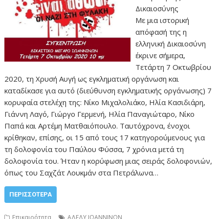
Δικαιοσύνης
Με μια ιστορική
απόφασή της η
ελληνική Δικαιοσύνη
έκρινε σήμερα,
Τετάρτη 7 Οκτωβρίου
2020, τη Χρυσή Αυγή ως εγκληματική οργάνωση και
καταδίκασε για αυτό (διεύθυνση εγκληματικής οργάνωσης) 7
κορυφαία στελέχη της: Νίκο Μιχαλολιάκο, Ηλία Κασιδιάρη,
Γιάννη Λαγό, Γιώργο Γερμενή, Ηλία Παναγιώταρο, Νίκο
Παπά και Αρτέμη Ματθαιόπουλο. Ταυτόχρονα, ένοχοι
κρίθηκαν, επίσης, οι 15 από τους 17 κατηγορούμενους για
τη δολοφονία του Παύλου Φύσσα, 7 χρόνια μετά τη
δολοφονία του. Ήταν η κορύφωση μιας σειράς δολοφονιών,
όπως του Σαχζάτ Λουκμάν στα Πετράλωνα…
ΠΕΡΙΣΣΌΤΕΡΑ
Επικαιρότητα
ΑΔΕΔΥ ΙΩΑΝΝΙΝΩΝ