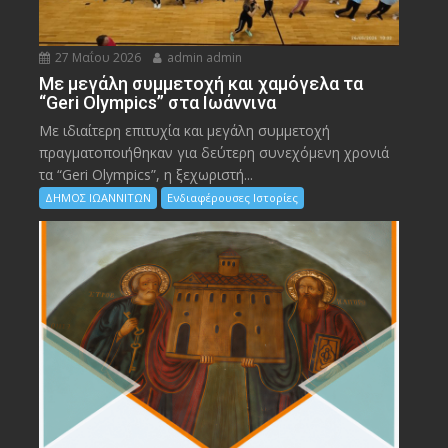
27 Μαΐου 2026
admin admin
Με μεγάλη συμμετοχή και χαμόγελα τα
“Geri Olympics” στα Ιωάννινα
Με ιδιαίτερη επιτυχία και μεγάλη συμμετοχή
πραγματοποιήθηκαν για δεύτερη συνεχόμενη χρονιά
τα “Geri Olympics”, η ξεχωριστή...
ΔΗΜΟΣ ΙΩΑΝΝΙΤΩΝ
Ενδιαφέρουσες Ιστορίες