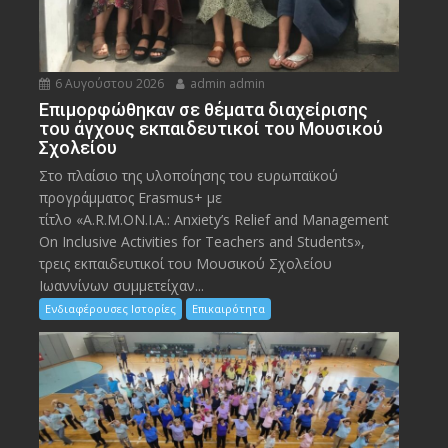
6 Αυγούστου 2026
admin admin
Eπιμορφώθηκαν σε θέματα διαχείρισης
του άγχους εκπαιδευτικοί του Μουσικού
Σχολείου
Στο πλαίσιο της υλοποίησης του ευρωπαϊκού
προγράμματος Erasmus+ με
τίτλο «A.R.M.ON.I.A.: Anxiety’s Relief and Management
On Inclusive Activities for Teachers and Students»,
τρεις εκπαιδευτικοί του Μουσικού Σχολείου
Ιωαννίνων συμμετείχαν...
Ενδιαφέρουσες Ιστορίες
Επικαιρότητα