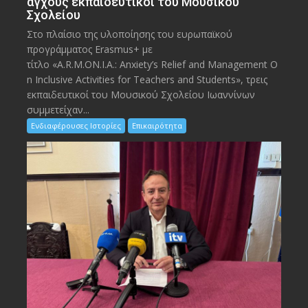
άγχους εκπαιδευτικοί του Μουσικού
Σχολείου
Στο πλαίσιο της υλοποίησης του ευρωπαϊκού
προγράμματος Erasmus+ με
τίτλο «A.R.M.ON.I.A.: Anxiety’s Relief and Management O
n Inclusive Activities for Teachers and Students», τρεις
εκπαιδευτικοί του Μουσικού Σχολείου Ιωαννίνων
συμμετείχαν...
Ενδιαφέρουσες Ιστορίες
Επικαιρότητα