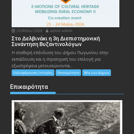
20 Μαΐου 2026
admin admin
Στο Δελβινάκι η 3η Διεπιστημονική
Συνάντηση Βυζαντινολόγων
Η σταθερή επένδυση του Δήμου Πωγωνίου στην
εκπαίδευση και η στρατηγική του επιλογή για
εξωστρέφεια μετουσιώνονται...
Ενδιαφέρουσες Ιστορίες
Επικαιρότητα
Νέα των Δήμων
Επικαιρότητα