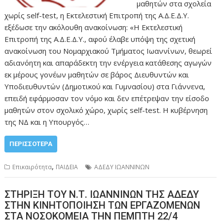
μαθητών στα σχολεία
χωρίς self-test, η Εκτελεστική Επιτροπή της Α.Δ.Ε.Δ.Υ.
εξέδωσε την ακόλουθη ανακοίνωση: «Η Εκτελεστική
Επιτροπή της Α.Δ.Ε.Δ.Υ., αφού έλαβε υπόψη της σχετική
ανακοίνωση του Νομαρχιακού Τμήματος Ιωαννίνων, θεωρεί
αδιανόητη και απαράδεκτη την ενέργεια κατάθεσης αγωγών
εκ μέρους γονέων μαθητών σε βάρος Διευθυντών και
Υποδιευθυντών (Δημοτικού και Γυμνασίου) στα Γιάννενα,
επειδή εφάρμοσαν τον νόμο και δεν επέτρεψαν την είσοδο
μαθητών στον σχολικό χώρο, χωρίς self-test. Η κυβέρνηση
της ΝΔ και η Υπουργός…
ΠΕΡΙΣΣΌΤΕΡΑ
,
Επικαιρότητα
ΠΑΙΔΕΙΑ
ΑΔΕΔΥ ΙΩΑΝΝΙΝΩΝ
ΣΤΗΡΙΞΗ ΤΟΥ Ν.Τ. ΙΩΑΝΝΙΝΩΝ ΤΗΣ ΑΔΕΔΥ
ΣΤΗΝ ΚΙΝΗΤΟΠΟΙΗΣΗ ΤΩΝ ΕΡΓΑΖΟΜΕΝΩΝ
ΣΤΑ ΝΟΣΟΚΟΜΕΙΑ ΤΗΝ ΠΕΜΠΤΗ 22/4