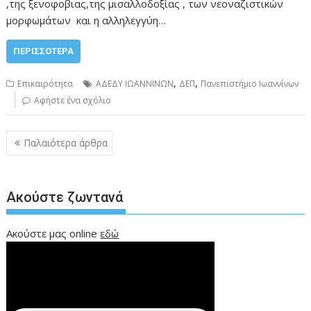
,της ξενοφοβιας,της μισαλλοδοξίας , των νεοναζιστικών
μορφωμάτων και η αλληλεγγύη…
ΠΕΡΙΣΣΌΤΕΡΑ
,
,
Επικαιρότητα
ΑΔΕΔΥ ΙΩΑΝΝΙΝΩΝ
ΔΕΠ
Πανεπιστήμιο Ιωαννίνων
Αφήστε ένα σχόλιο
Πλοήγηση
Παλαιότερα άρθρα
άρθρων
Ακούστε ζωντανά
Ακούστε μας online
εδώ