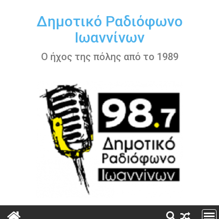
Περάστε
στο
Δημοτικό Ραδιόφωνο
περιεχόμενο
Ιωαννίνων
Ο ήχος της πόλης από το 1989