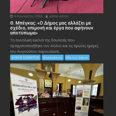
6 Αυγούστου 2026
admin admin
Θ. Μπέγκας: «Ο Δήμος μας αλλάζει με
σχέδιο, επιμονή και έργα που αφήνουν
αποτύπωμα»
Τη συνολική εικόνα της δουλειάς που
πραγματοποιήθηκε τον Ιούλιο και τις πρώτες ημέρες
του Αυγούστου παρουσίασε...
ΔΗΜΟΣ ΙΩΑΝΝΙΤΩΝ
Επικαιρότητα
Νέα των Δήμων