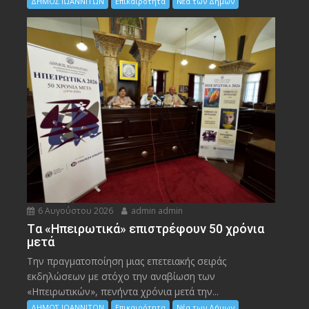
ΔΗΜΟΣ ΙΩΑΝΝΙΤΩΝ
Επικαιρότητα
Νέα των Δήμων
6 Αυγούστου 2026
admin admin
Tα «Ηπειρωτικά» επιστρέφουν 50 χρόνια
μετά
Την πραγματοποίηση μιας επετειακής σειράς
εκδηλώσεων με στόχο την αναβίωση των
«Ηπειρωτικών», πενήντα χρόνια μετά την...
ΔΗΜΟΣ ΙΩΑΝΝΙΤΩΝ
Επικαιρότητα
Νέα των Δήμων