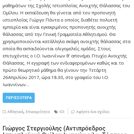
μαθημάτων της Σχολής Ιστιοπλοΐας Ανοιχτής Θάλασσας του
Ομίλου. Η εκπαίδευση θα γίνεται από τον προπονητή
ιστιοπλοΐας Γιώργο Πάντα ο οποίος διαθέτει πολυετή
εμπειρία και είναι εγκεκριμένος προπονητής ανοιχτής
θάλασσας από την Γενική Γραμματεία Αθλητισμού. Θα
χρησιμοποιούνται κατάλληλα σκάφη ανοιχτής θάλασσας στα
οποία θα εκπαιδεύονται ολιγομελείς ομάδες. Στους
επιτυχόντες ο Ι.Ο. Ιωαννίνων θ’ απονέμει Πτυχίο Ανοιχτής
Θάλασσας. Η εγγραφή των ενδιαφερομένων καθώς και το
πρώτο θεωρητικό μάθημα θα γίνουν την Τετάρτη
26Απριλίου 2017, ώρα 18.30, στο γραφείο του Ι.Ο.
Ιωαννίνων…
ΠΕΡΙΣΣΌΤΕΡΑ
,
Αθλητικά
Επικαιρότητα
ΙΟΙ
Αφήστε ένα σχόλιο
Γιώργος Στεργιούλης (Αντιπρόεδρος