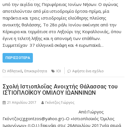
υπό την αιγίδα της Περιφέρειας Ιονίων Νήσων. Ο αγώνας
αποτελούνταν από μία ιστιοδρομία όρτσα-πρίμα, μία
παράκτια και τρεις ιστιοδρομίες ελεύθερης πλεύσης
ανοικτής θαλάσσης. Το 28ο ράλι Ιονίου εκκίνησε από την
Κέρκυρα και τερμάτισε στο Ληξούρι της Κεφαλλονιάς, όπου
έγινε η τελετή λήξης και η απονομή των επάθλων.
Συμμετείχαν 37 ελληνικά σκάφη και 4 ευρωπαϊκά…
ΠΕΡΙΣΣΌΤΕΡΑ
,
Αθλητικά
Επικαιρότητα
ΙΟΙ
Αφήστε ένα σχόλιο
Σχολή Ιστιοπλοΐας Ανοιχτής Θάλασσας του
ΙΣΤΙΟΠΛΟΪΚΟΥ ΟΜΙΛΟΥ ΙΩΑΝΝΙΝΩΝ
21 Απριλίου 2017
Γκόντζος Γιώργος
Από:Γιώργος
Γκόντζος(ggontzos@yahoo.gr)–Ο «Ιστιοπλοϊκός Όμιλος
Ιωαννίνων» (Ι.Ο.Ι.) ξεκινάει στις 26Απριλίου 2017νέα σειρά