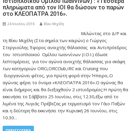
Ιστιοπλοϊκού Ομίλου Ιωαννίνων) : «Τέσσερα
πληρώματα από τον ΙΟΙ θα δώσουν το παρών
στο ΚΛΕΟΠΑΤΡΑ 2016».
24 Ιουνίου 2016
Βίκυ Μιχέλη
Μιλώντας στο Δ/Ρ και
τη Βίκυ Μιχέλη (Στα σημεία των καιρών) ο Γιώργος
Στεργιούλης Έφορος ανοιχτής θάλασσας και Αντιπρόεδρος
του Ιστιοπλοϊκού Ομίλου Ιωαννίνων (Ι.Ο.Ι.) έδωσε
λεπτομέρειες για τον αγώνα ανοιχτής θάλασσας για σκάφη
των κατηγοριών ORCi,ORCClub,IRC και Cruising που
διοργανώνει φέτος, για πρώτη φορά στην Ήπειρο,.Ο
αγώνας φέρει το όνομα «ΚΛΕΟΠΑΤΡΑ 2016».Ο αγώνας θα
είναι διήμερος και θα διεξαχθούν 2 ιστιοδρομίες:Η πρώτη θα
εκκινήσει το Σάββατο 25 Ιουνίου, στις 12.30,έξω από το
λιμένα της Λυγιάς Πρέβεζας με τερματισμό τον Γάιο Παξών
και η δεύτερη θα εκκινήσει την Κυριακή 26 Ιουνίου, στις
10.30…
ΠΕΡΙΣΣΌΤΕΡΑ