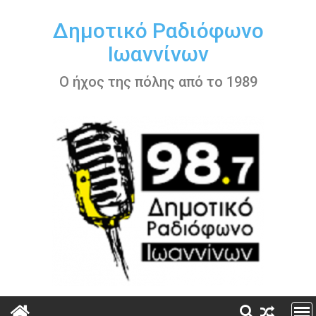
Περάστε
στο
Δημοτικό Ραδιόφωνο
περιεχόμενο
Ιωαννίνων
Ο ήχος της πόλης από το 1989