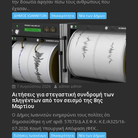
την Bοιωτία άφησαν πίσω τους ανθρώπους που
έχασαν...
ΔΗΜΟΣ ΙΩΑΝΝΙΤΩΝ
Επικαιρότητα
Νέα των Δήμων
7 Αυγούστου 2026
admin admin
Αιτήσεις για στεγαστική συνδρομή των
πληγέντων από τον σεισμό της 8ης
Μαρτίου
Ο Δήμος Ιωαννιτών ενημερώνει τους πολίτες ότι
δημοσιεύθηκε η υπ’ αριθ. 57073/Δ.Α.Ε.Φ.Κ.-Κ.Ε./Α325/16-
07-2026 Κοινή Υπουργική Απόφαση (ΦΕΚ...
Ειδήσεις Ιωαννίνων
Επικαιρότητα
Νέα των Δήμων