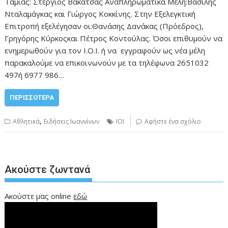
Ταμίας: Στέργιος Βακατσάς Αναπληρωματικά Μέλη:Βασίλης
Νταλαμάγκας και Γιώργος Κοκκίνης. Στην Εξελεγκτική
Επιτροπή εξελέγησαν οι:Θανάσης Δανάκας (Πρόεδρος),
Γρηγόρης Κύρκοςκαι Πέτρος Κοντούλας. Όσοι επιθυμούν να
ενημερωθούν για τον Ι.Ο.Ι. ή να εγγραφούν ως νέα μέλη
παρακαλούμε να επικοινωνούν με τα τηλέφωνα 2651032
497ή 6977 986…
ΠΕΡΙΣΣΌΤΕΡΑ
,
Αθλητικά
Ειδήσεις Ιωαννίνων
ΙΟΙ
Αφήστε ένα σχόλιο
Ακούστε ζωντανά
Ακούστε μας online
εδώ