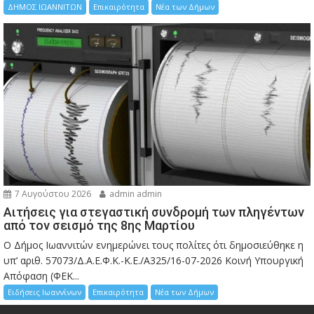
ΔΗΜΟΣ ΙΩΑΝΝΙΤΩΝ
Επικαιρότητα
Νέα των Δήμων
7 Αυγούστου 2026
admin admin
Αιτήσεις για στεγαστική συνδρομή των πληγέντων
από τον σεισμό της 8ης Μαρτίου
Ο Δήμος Ιωαννιτών ενημερώνει τους πολίτες ότι δημοσιεύθηκε η
υπ’ αριθ. 57073/Δ.Α.Ε.Φ.Κ.-Κ.Ε./Α325/16-07-2026 Κοινή Υπουργική
Απόφαση (ΦΕΚ...
Ειδήσεις Ιωαννίνων
Επικαιρότητα
Νέα των Δήμων