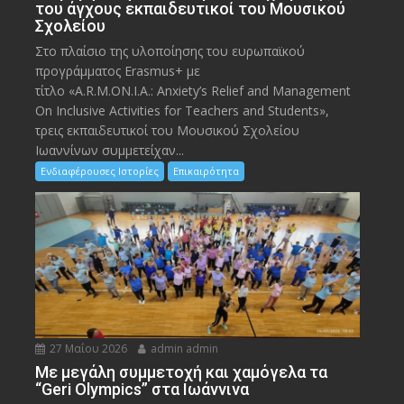
του άγχους εκπαιδευτικοί του Μουσικού
Σχολείου
Στο πλαίσιο της υλοποίησης του ευρωπαϊκού
προγράμματος Erasmus+ με
τίτλο «A.R.M.ON.I.A.: Anxiety’s Relief and Management
On Inclusive Activities for Teachers and Students»,
τρεις εκπαιδευτικοί του Μουσικού Σχολείου
Ιωαννίνων συμμετείχαν...
Ενδιαφέρουσες Ιστορίες
Επικαιρότητα
27 Μαΐου 2026
admin admin
Με μεγάλη συμμετοχή και χαμόγελα τα
“Geri Olympics” στα Ιωάννινα