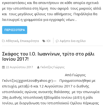
εγκαταστάσεις και θα απαντήσουν σε κάθε απορία σχετικά
με την ιστιοπλοϊα στη λίμνη που αφορά τους μικρούς αλλά
και τους μεγάλους φίλους του αθλήματος. Παράλληλα θα
λειτουργεί η γραμματεία για εγγραφές νέων…
ΠΕΡΙΣΣΌΤΕΡΑ
,
Αθλητικά
Επικαιρότητα
ΙΟΙ
Αφήστε ένα σχόλιο
Σκάφος του Ι.Ο. Ιωαννίνων, τρίτο στο ράλι
Ιονίου 2017!
22 Αυγούστου 2017
Γκόντζος Γιώργος
Από:Γιώργος
Γκόντζος(ggontzos@yahoo.gr)— Πραγματοποιήθηκε με
επιτυχία, μεταξύ 6 και 12 Αυγούστου 2017 ο διεθνής
ιστιοπλοϊκός αγώνας ανοικτής θαλάσσης με την επωνυμία:
28η Διεθνής Ιστιοπλοϊκή Εβδομάδα Ιονίου (ΔΙΕΙ) ή ράλι
Ιονίου, με διοργάνωση του Ιστιοπλοϊκού Ομίλου Κέρκυρας