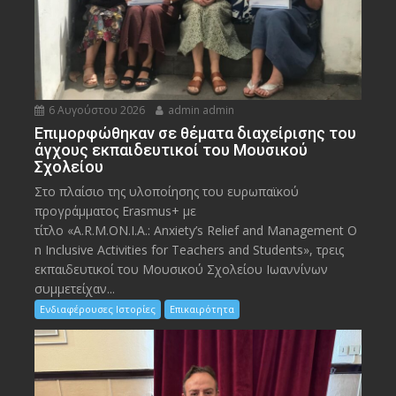
6 Αυγούστου 2026
admin admin
Eπιμορφώθηκαν σε θέματα διαχείρισης του
άγχους εκπαιδευτικοί του Μουσικού
Σχολείου
Στο πλαίσιο της υλοποίησης του ευρωπαϊκού
προγράμματος Erasmus+ με
τίτλο «A.R.M.ON.I.A.: Anxiety’s Relief and Management O
n Inclusive Activities for Teachers and Students», τρεις
εκπαιδευτικοί του Μουσικού Σχολείου Ιωαννίνων
συμμετείχαν...
Ενδιαφέρουσες Ιστορίες
Επικαιρότητα