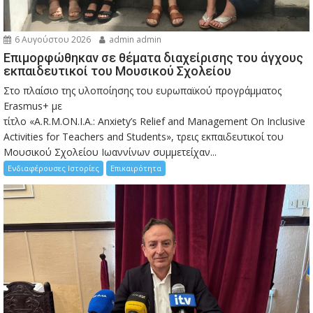
6 Αυγούστου 2026
admin admin
Eπιμορφώθηκαν σε θέματα διαχείρισης του άγχους
εκπαιδευτικοί του Μουσικού Σχολείου
Στο πλαίσιο της υλοποίησης του ευρωπαϊκού προγράμματος
Erasmus+ με
τίτλο «A.R.M.ON.I.A.: Anxiety’s Relief and Management On Inclusive
Activities for Teachers and Students», τρεις εκπαιδευτικοί του
Μουσικού Σχολείου Ιωαννίνων συμμετείχαν...
Ενδιαφέρουσες Ιστορίες
Επικαιρότητα