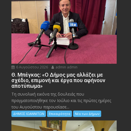
6 Αυγούστου 2026
admin admin
Θ. Μπέγκας: «Ο Δήμος μας αλλάζει με
σχέδιο, επιμονή και έργα που αφήνουν
αποτύπωμα»
Τη συνολική εικόνα της δουλειάς που
πραγματοποιήθηκε τον Ιούλιο και τις πρώτες ημέρες
του Αυγούστου παρουσίασε...
ΔΗΜΟΣ ΙΩΑΝΝΙΤΩΝ
Επικαιρότητα
Νέα των Δήμων