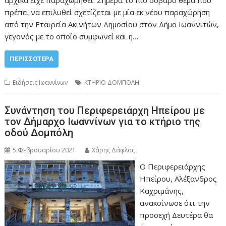
αρχικά είχε παραχωρηθεί. Σήμερα το πιο σοβαρό θέμα που
πρέπει να επιλυθεί σχετίζεται με μία εκ νέου παραχώρηση
από την Εταιρεία Ακινήτων Δημοσίου στον Δήμο Ιωαννιτών,
γεγονός με το οποίο συμφωνεί και η…
ΠΕΡΙΣΣΌΤΕΡΑ
Ειδήσεις Ιωαννίνων
ΚΤΗΡΙΟ ΔΟΜΠΟΛΗ
Συνάντηση του Περιφερειάρχη Ηπείρου με
τον Δήμαρχο Ιωαννίνων για το κτήριο της
οδού Δομπόλη
5 Φεβρουαρίου 2021
Χάρης Δάφλος
Ο Περιφερειάρχης
Ηπείρου, Αλέξανδρος
Καχριμάνης,
ανακοίνωσε ότι την
προσεχή Δευτέρα θα