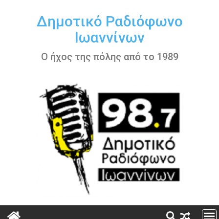
Περάστε
στο
Δημοτικό Ραδιόφωνο
περιεχόμενο
Ιωαννίνων
Ο ήχος της πόλης από το 1989