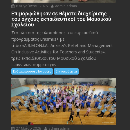
6 Αυγούστου 2026
admin admin
Eπιμορφώθηκαν σε θέματα διαχείρισης
του άγχους εκπαιδευτικοί του Μουσικού
Σχολείου
Στο πλαίσιο της υλοποίησης του ευρωπαϊκού
προγράμματος Erasmus+ με
τίτλο «A.R.M.ON.I.A.: Anxiety’s Relief and Management
On Inclusive Activities for Teachers and Students»,
τρεις εκπαιδευτικοί του Μουσικού Σχολείου
Ιωαννίνων συμμετείχαν...
Ενδιαφέρουσες Ιστορίες
Επικαιρότητα
27 Μαΐου 2026
admin admin