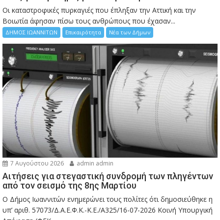
Οι καταστροφικές πυρκαγιές που έπληξαν την Αττική και την
Bοιωτία άφησαν πίσω τους ανθρώπους που έχασαν...
ΔΗΜΟΣ ΙΩΑΝΝΙΤΩΝ
Επικαιρότητα
Νέα των Δήμων
7 Αυγούστου 2026
admin admin
Αιτήσεις για στεγαστική συνδρομή των πληγέντων
από τον σεισμό της 8ης Μαρτίου
Ο Δήμος Ιωαννιτών ενημερώνει τους πολίτες ότι δημοσιεύθηκε η
υπ’ αριθ. 57073/Δ.Α.Ε.Φ.Κ.-Κ.Ε./Α325/16-07-2026 Κοινή Υπουργική