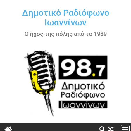
Περάστε
στο
Δημοτικό Ραδιόφωνο
περιεχόμενο
Ιωαννίνων
Ο ήχος της πόλης από το 1989