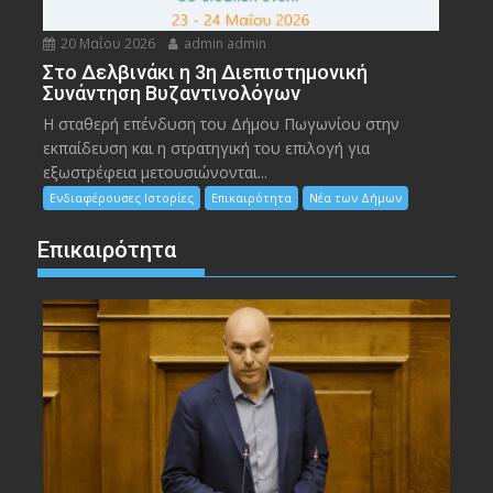
20 Μαΐου 2026
admin admin
Στο Δελβινάκι η 3η Διεπιστημονική
Συνάντηση Βυζαντινολόγων
Η σταθερή επένδυση του Δήμου Πωγωνίου στην
εκπαίδευση και η στρατηγική του επιλογή για
εξωστρέφεια μετουσιώνονται...
Ενδιαφέρουσες Ιστορίες
Επικαιρότητα
Νέα των Δήμων
Επικαιρότητα