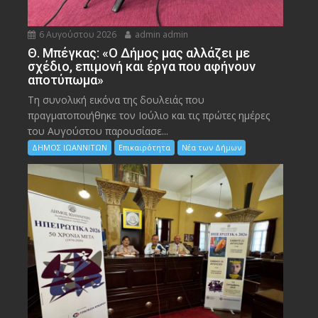
6 Αυγούστου 2026
admin admin
Θ. Μπέγκας: «Ο Δήμος μας αλλάζει με
σχέδιο, επιμονή και έργα που αφήνουν
αποτύπωμα»
Τη συνολική εικόνα της δουλειάς που
πραγματοποιήθηκε τον Ιούλιο και τις πρώτες ημέρες
του Αυγούστου παρουσίασε...
ΔΗΜΟΣ ΙΩΑΝΝΙΤΩΝ
Επικαιρότητα
Νέα των Δήμων