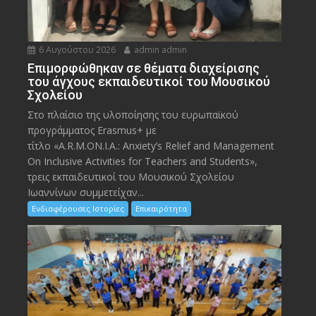
6 Αυγούστου 2026
admin admin
Eπιμορφώθηκαν σε θέματα διαχείρισης
του άγχους εκπαιδευτικοί του Μουσικού
Σχολείου
Στο πλαίσιο της υλοποίησης του ευρωπαϊκού
προγράμματος Erasmus+ με
τίτλο «A.R.M.ON.I.A.: Anxiety’s Relief and Management
On Inclusive Activities for Teachers and Students»,
τρεις εκπαιδευτικοί του Μουσικού Σχολείου
Ιωαννίνων συμμετείχαν...
Ενδιαφέρουσες Ιστορίες
Επικαιρότητα