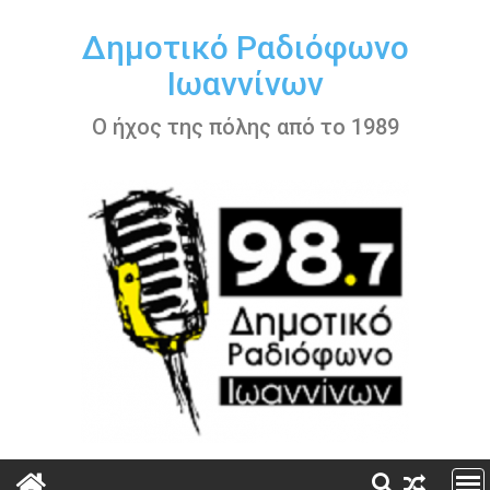
Περάστε
στο
Δημοτικό Ραδιόφωνο
περιεχόμενο
Ιωαννίνων
Ο ήχος της πόλης από το 1989