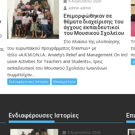
6 Αυγούστου 2026
admin admin
Eπιμορφώθηκαν σε
ν
θέματα διαχείρισης του
άγχους εκπαιδευτικοί
του Μουσικού Σχολείου
0
Στο πλαίσιο της υλοποίησης
Τ
του ευρωπαϊκού προγράμματος Erasmus+ με
το
ας
τίτλο «A.R.M.ON.I.A.: Anxiety’s Relief and Management On Incl
πα
usive Activities for Teachers and Students», τρεις
Δ
εκπαιδευτικοί του Μουσικού Σχολείου Ιωαννίνων
συμμετείχαν...
Ενδιαφέρουσες Ιστορίες
Επικαιρότητα
Ενδιαφέρουσες Ιστορίες
Επ
6 Αυγούστου 2026