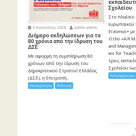
εκπαιδευτ
Σχολείου
Στο πλαίσιο
ευρωπαϊκού
6 Αυγούστου 2026
admin admin
Erasmus+ με
Διήμερο εκδηλώσεων για τα
τίτλο «A.R.M.
80 χρόνια από την ίδρυση του
and Manageme
ΔΣΕ
ies for Teac
Με αφορμή τη συμπλήρωση 80
τρεις εκπαιδ
χρόνων από την ίδρυση του
Σχολείου Ιωα
Δημοκρατικού Στρατού Ελλάδας
Ενδιαφέρουσες 
(ΔΣΕ), η Επιτροπή...
Επικαιρότητα
Πολιτική