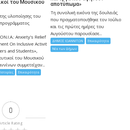
ικοί του Μουσικού
αποτύπωμα»
Τη συνολική εικόνα της δουλειάς
 της υλοποίησης του
που πραγματοποιήθηκε τον Ιούλιο
 προγράμματος
και τις πρώτες ημέρες του
Αυγούστου παρουσίασε...
ON.I.A.: Anxiety’s Relief
ΔΗΜΟΣ ΙΩΑΝΝΙΤΩΝ
Επικαιρότητα
nt On Inclusive Activit
Νέα των Δήμων
hers and Students»,
ευτικοί του Μουσικού
ννίνων συμμετείχαν...
Ιστορίες
Επικαιρότητα
0
Article Rating