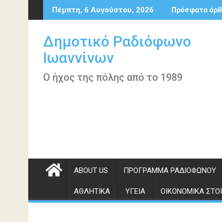
Περάστε
Πέμπτη, 6 Αυγούστου, 2026
Πρόσφατα άρθ
στο
περιεχόμενο
Δημοτικό Ραδιόφωνο
Ιωαννίνων
Ο ήχος της πόλης από το 1989
ABOUT US
ΠΡΌΓΡΑΜΜΑ ΡΑΔΙΟΦΏΝΟΥ
ΑΘΛΗΤΙΚΆ
ΥΓΕΊΑ
ΟΙΚΟΝΟΜΙΚΆ ΣΤΟΙ