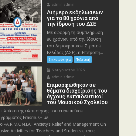
admin admin
Διήμερο εκδηλώσεων
για τα 80 χρόνια από
την ίδρυση του ΔΣΕ
Με αφορμή τη συμπλήρωση
80 χρόνων από την ίδρυση
του Δημοκρατικού Στρατού
Ελλάδας (ΔΣΕ), η Επιτροπή...
Επικαιρότητα
Πολιτική
6 Αυγούστου 2026
admin admin
Eπιμορφώθηκαν σε
θέματα διαχείρισης του
άγχους εκπαιδευτικοί
του Μουσικού Σχολείου
 πλαίσιο της υλοποίησης του ευρωπαϊκού
γράμματος Erasmus+ με
λο «A.R.M.ON.I.A.: Anxiety’s Relief and Management On
lusive Activities for Teachers and Students», τρεις