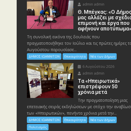
admin admin
Θ. Μπέγκας: «Ο Δήμο
μας αλλάζει με σχέδι
επιμονή και έργα που
αφήνουν αποτύπωμα
Τη συνολική εικόνα της δουλειάς που
πραγματοποιήθηκε τον Ιούλιο και τις πρώτες ημέρες τ
Αυγούστου παρουσίασε...
ΔΗΜΟΣ ΙΩΑΝΝΙΤΩΝ
Επικαιρότητα
Νέα των Δήμων
6 Αυγούστου 2026
admin admin
Tα «Ηπειρωτικά»
επιστρέφουν 50
χρόνια μετά
Την πραγματοποίηση μιας
επετειακής σειράς εκδηλώσεων με στόχο την αναβίωσ
των «Ηπειρωτικών», πενήντα χρόνια μετά την...
ΔΗΜΟΣ ΙΩΑΝΝΙΤΩΝ
Επικαιρότητα
Νέα των Δήμων
Πολιτισμός