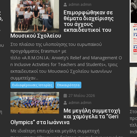
admin admin
ς
Eπιμορφώθηκαν σε
ο,
θέματα διαχείρισης
του άγχους
»
εκπαιδευτικοί του
Μουσικού Σχολείου
Στο πλαίσιο της υλοποίησης του ευρωπαϊκού
ου
προγράμματος Erasmus+ με
τίτλο «A.R.M.ON.I.A.: Anxiety’s Relief and Management O
n Inclusive Activities for Teachers and Students», τρεις
εκπαιδευτικοί του Μουσικού Σχολείου Ιωαννίνων
συμμετείχαν...
Ενδιαφέρουσες Ιστορίες
Επικαιρότητα
27 Μαΐου 2026
admin admin
Με μεγάλη συμμετοχή
η
Στο
και χαμόγελα τα “Geri
προ
Olympics” στα Ιωάννινα
τίτ
Με ιδιαίτερη επιτυχία και μεγάλη συμμετοχή
Inc