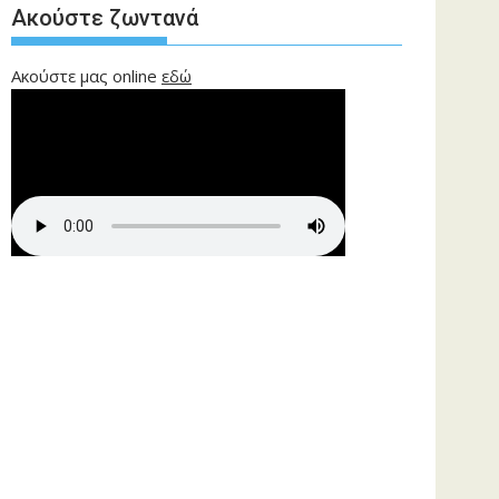
Ακούστε ζωντανά
Ακούστε μας online
εδώ