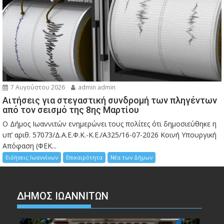
7 Αυγούστου 2026
admin admin
Αιτήσεις για στεγαστική συνδρομή των πληγέντων
από τον σεισμό της 8ης Μαρτίου
Ο Δήμος Ιωαννιτών ενημερώνει τους πολίτες ότι δημοσιεύθηκε η
υπ’ αριθ. 57073/Δ.Α.Ε.Φ.Κ.-Κ.Ε./Α325/16-07-2026 Κοινή Υπουργική
Απόφαση (ΦΕΚ...
Ειδήσεις Ιωαννίνων
Επικαιρότητα
Νέα των Δήμων
ΔΗΜΟΣ ΙΩΑΝΝΙΤΩΝ