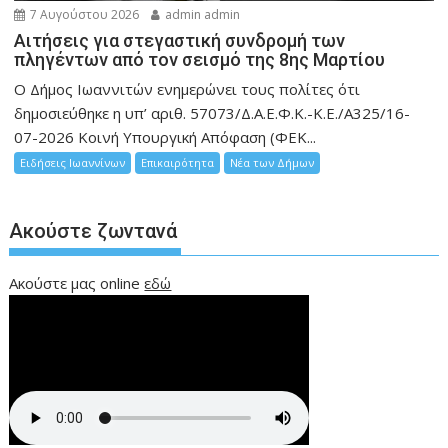
7 Αυγούστου 2026
admin admin
Αιτήσεις για στεγαστική συνδρομή των
πληγέντων από τον σεισμό της 8ης Μαρτίου
Ο Δήμος Ιωαννιτών ενημερώνει τους πολίτες ότι
δημοσιεύθηκε η υπ’ αριθ. 57073/Δ.Α.Ε.Φ.Κ.-Κ.Ε./Α325/16-
07-2026 Κοινή Υπουργική Απόφαση (ΦΕΚ...
Ειδήσεις Ιωαννίνων
Επικαιρότητα
Νέα των Δήμων
Ακούστε ζωντανά
Ακούστε μας online
εδώ