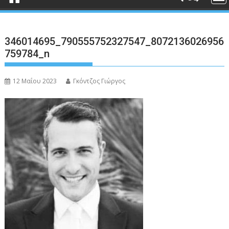
346014695_790555752327547_8072136026956
759784_n
12 Μαΐου 2023
Γκόντζος Γιώργος