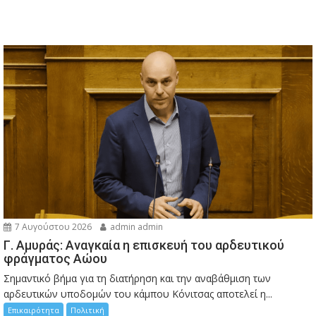
7 Αυγούστου 2026
admin admin
Γ. Αμυράς: Αναγκαία η επισκευή του αρδευτικού
φράγματος Αώου
Σημαντικό βήμα για τη διατήρηση και την αναβάθμιση των
αρδευτικών υποδομών του κάμπου Κόνιτσας αποτελεί η...
Επικαιρότητα
Πολιτική