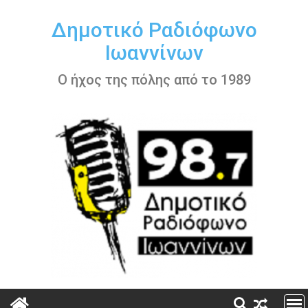
Περάστε
στο
Δημοτικό Ραδιόφωνο
περιεχόμενο
Ιωαννίνων
Ο ήχος της πόλης από το 1989