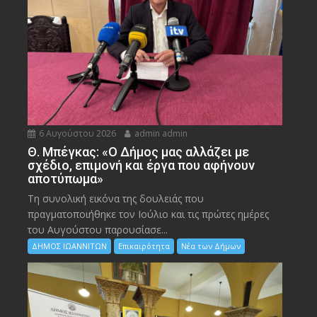
6 Αυγούστου 2026
admin admin
Θ. Μπέγκας: «Ο Δήμος μας αλλάζει με
σχέδιο, επιμονή και έργα που αφήνουν
αποτύπωμα»
Τη συνολική εικόνα της δουλειάς που
πραγματοποιήθηκε τον Ιούλιο και τις πρώτες ημέρες
του Αυγούστου παρουσίασε...
ΔΗΜΟΣ ΙΩΑΝΝΙΤΩΝ
Επικαιρότητα
Νέα των Δήμων