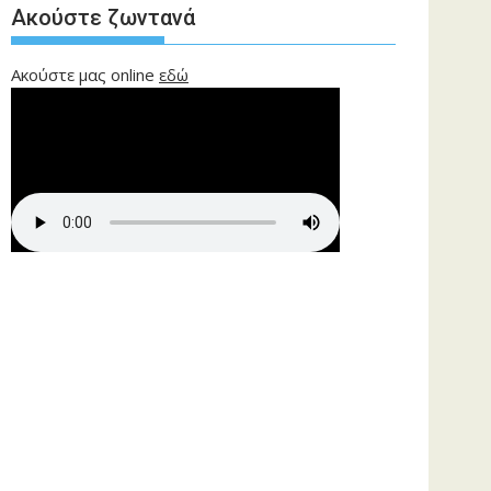
Ακούστε ζωντανά
Ακούστε μας online
εδώ