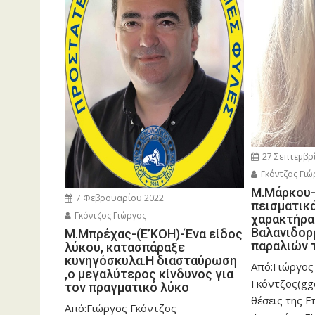
27 Σεπτεμβρ
Γκόντζος Γιώ
Μ.Μάρκου
7 Φεβρουαρίου 2022
πεισματικ
Γκόντζος Γιώργος
χαρακτήρα
Βαλανιδορ
Μ.Μπρέχας-(Ε’ΚΟΗ)-Ένα είδος
παραλιών 
λύκου, κατασπάραξε
κυνηγόσκυλα.Η διασταύρωση
Από:Γιώργος
,ο μεγαλύτερος κίνδυνος για
Γκόντζος(gg
τον πραγματικό λύκο
θέσεις της 
Από:Γιώργος Γκόντζος