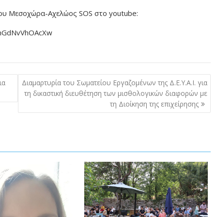
ύου Μεσοχώρα-Αχελώος SOS στο youtube:
FnGdNvVhOAcXw
ια
Διαμαρτυρία του Σωματείου Εργαζομένων της Δ.Ε.Υ.Α.Ι. για
τη δικαστική διευθέτηση των μισθολογικών διαφορών με
τη Διοίκηση της επιχείρησης