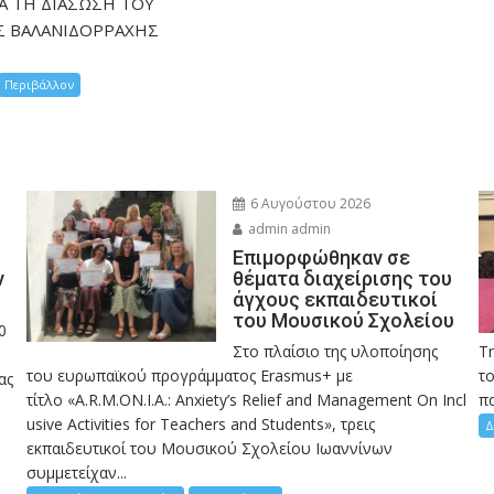
ΙΑ ΤΗ ΔΙΑΣΩΣΗ ΤΟΥ
Σ ΒΑΛΑΝΙΔΟΡΡΑΧΗΣ
Περιβάλλον
6 Αυγούστου 2026
admin admin
Eπιμορφώθηκαν σε
ν
θέματα διαχείρισης του
άγχους εκπαιδευτικοί
του Μουσικού Σχολείου
0
Στο πλαίσιο της υλοποίησης
Τ
του ευρωπαϊκού προγράμματος Erasmus+ με
το
ας
τίτλο «A.R.M.ON.I.A.: Anxiety’s Relief and Management On Incl
πα
usive Activities for Teachers and Students», τρεις
Δ
εκπαιδευτικοί του Μουσικού Σχολείου Ιωαννίνων
συμμετείχαν...