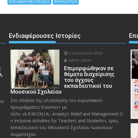
Ενδιαφέρουσες Ιστορίες
Επικαιρότητα
Ενδιαφέρουσες Ιστορίες
Επ
6 Αυγούστου 2026
admin admin
ς
Eπιμορφώθηκαν σε
ο,
θέματα διαχείρισης
του άγχους
»
εκπαιδευτικοί του
Μουσικού Σχολείου
Στο πλαίσιο της υλοποίησης του ευρωπαϊκού
ου
προγράμματος Erasmus+ με
τίτλο «A.R.M.ON.I.A.: Anxiety’s Relief and Management O
n Inclusive Activities for Teachers and Students», τρεις
εκπαιδευτικοί του Μουσικού Σχολείου Ιωαννίνων
συμμετείχαν...