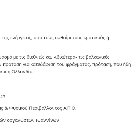
ι της ενέργειας, από τους αυθαίρετους κρατικούς ή
μό με τις διεθνείς και -ιδιαίτερα- τις βαλκανικές
ν πρόταση για κατεδάφιση του φράγματος, πρόταση, που ήδη
και η Ολλανδία.
tch
ας & Φυσικού Περιβάλλοντος Α.Π.Θ.
ικών οργανώσεων Ιωαννίνων