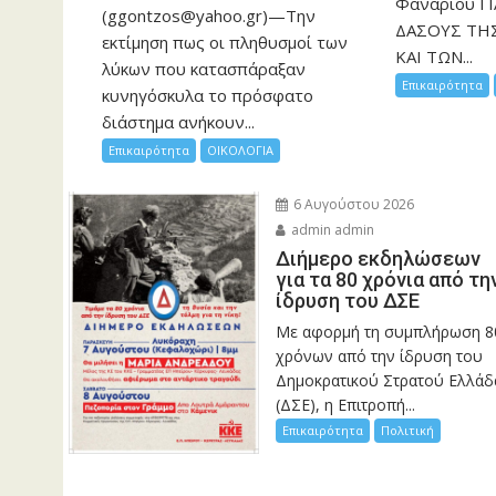
Φαναρίου Γ
(ggontzos@yahoo.gr)—Την
ΔΑΣΟΥΣ ΤΗ
εκτίμηση πως οι πληθυσμοί των
ΚΑΙ ΤΩΝ...
λύκων που κατασπάραξαν
Επικαιρότητα
κυνηγόσκυλα το πρόσφατο
διάστημα ανήκουν...
Επικαιρότητα
ΟΙΚΟΛΟΓΙΑ
6 Αυγούστου 2026
admin admin
Διήμερο εκδηλώσεων
για τα 80 χρόνια από τη
ίδρυση του ΔΣΕ
Με αφορμή τη συμπλήρωση 8
χρόνων από την ίδρυση του
Δημοκρατικού Στρατού Ελλάδ
(ΔΣΕ), η Επιτροπή...
Επικαιρότητα
Πολιτική