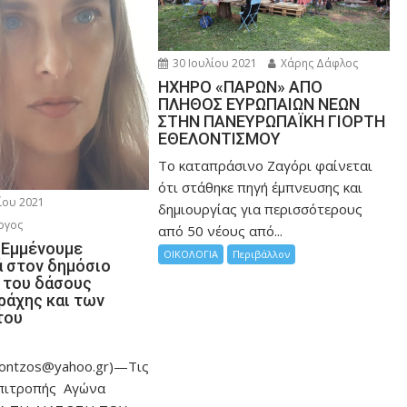
30 Ιουλίου 2021
Χάρης Δάφλος
ΗΧΗΡΟ «ΠΑΡΩΝ» ΑΠΟ
ΠΛΗΘΟΣ ΕΥΡΩΠΑΙΩΝ ΝΕΩΝ
ΣΤΗΝ ΠΑΝΕΥΡΩΠΑΪΚΗ ΓΙΟΡΤΗ
ΕΘΕΛΟΝΤΙΣΜΟΥ
Το καταπράσινο Ζαγόρι φαίνεται
ότι στάθηκε πηγή έμπνευσης και
ίου 2021
δημιουργίας για περισσότερους
ργος
από 50 νέους από...
-Εμμένουμε
ΟΙΚΟΛΟΓΙΑ
Περιβάλλον
ά στον δημόσιο
 του δάσους
ράχης και των
του
ontzos@yahoo.gr)—Τις
Επιτροπής Αγώνα