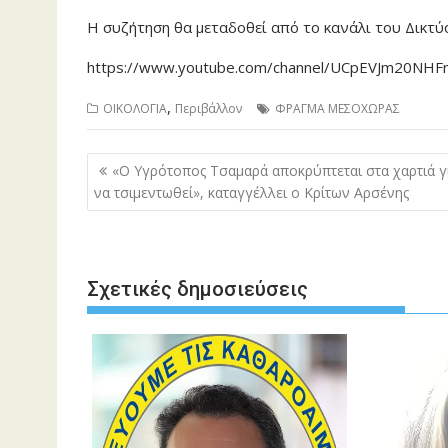
Η συζήτηση θα μεταδοθεί από το κανάλι του Δικτ
https://www.youtube.com/channel/UCpEVJm20NH
,
ΟΙΚΟΛΟΓΙΑ
Περιβάλλον
ΦΡΑΓΜΑ ΜΕΣΟΧΩΡΑΣ
Πλοήγηση
«Ο Υγρότοπος Τσαμαρά αποκρύπτεται στα χαρτιά γ
άρθρων
να τσιμεντωθεί», καταγγέλλει ο Κρίτων Αρσένης
Σχετικές δημοσιεύσεις