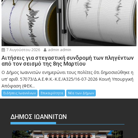
7 Αυγούστου 2026
admin admin
Αιτήσεις για στεγαστική συνδρομή των πληγέντων
από τον σεισμό της 8ης Μαρτίου
Ο Δήμος Ιωαννιτών ενημερώνει τους πολίτες ότι δημοσιεύθηκε η
υπ’ αριθ. 57073/Δ.Α.Ε.Φ.Κ.-Κ.Ε./Α325/16-07-2026 Κοινή Υπουργική
Απόφαση (ΦΕΚ...
Ειδήσεις Ιωαννίνων
Επικαιρότητα
Νέα των Δήμων
ΔΗΜΟΣ ΙΩΑΝΝΙΤΩΝ