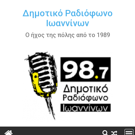
Περάστε
στο
Δημοτικό Ραδιόφωνο
περιεχόμενο
Ιωαννίνων
Ο ήχος της πόλης από το 1989