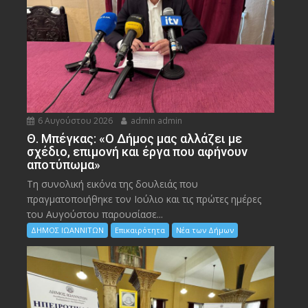
6 Αυγούστου 2026
admin admin
Θ. Μπέγκας: «Ο Δήμος μας αλλάζει με
σχέδιο, επιμονή και έργα που αφήνουν
αποτύπωμα»
Τη συνολική εικόνα της δουλειάς που
πραγματοποιήθηκε τον Ιούλιο και τις πρώτες ημέρες
του Αυγούστου παρουσίασε...
ΔΗΜΟΣ ΙΩΑΝΝΙΤΩΝ
Επικαιρότητα
Νέα των Δήμων