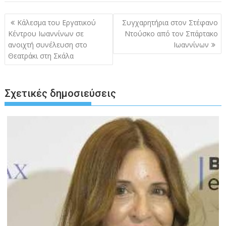
Πλοήγηση
Κάλεσμα του Εργατικού
Συγχαρητήρια στον Στέφανο
άρθρων
Κέντρου Ιωαννίνων σε
Ντούσκο από τον Σπάρτακο
ανοιχτή συνέλευση στο
Ιωαννίνων
Θεατράκι στη Σκάλα
Σχετικές δημοσιεύσεις