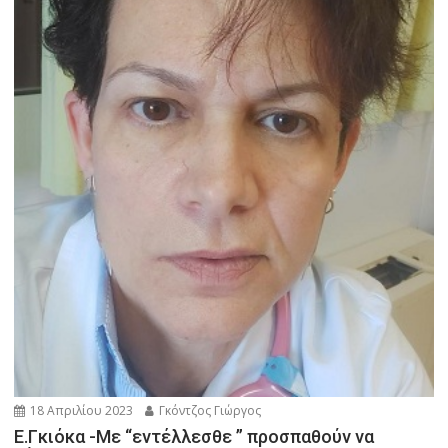
18 Απριλίου 2023
Γκόντζος Γιώργος
Ε.Γκιόκα -Με “εντέλλεσθε ” προσπαθούν να