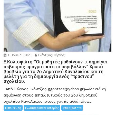
10 Ιουλίου 2023
Γκόντζος Γιώργος
Ε.Κολιοφώτη-“Οι μαθητές μαθαίνουν τι σημαίνει
σεβασμός πραγματικά στο περιβάλλον”.Χρυσό
βραβείο για το 2ο Δημοτικό Καναλακίου και τη
μελέτη για τη δημιουργία ενός “πράσινου”
σχολείου.
Από:Γιώργος Γκόντζος(ggontzos@yahoo.gr)—Με ειδική
αφιέρωση στους εκπαιδευτικούς του 2ου δημοτικού
σχολείου Καναλακίου ,στους γονείς αλλά πάνω...
Εκπαίδευση
Ενδιαφέρουσες Ιστορίες
Επικαιρότητα