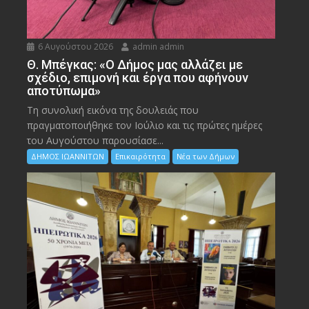
6 Αυγούστου 2026
admin admin
Θ. Μπέγκας: «Ο Δήμος μας αλλάζει με
σχέδιο, επιμονή και έργα που αφήνουν
αποτύπωμα»
Τη συνολική εικόνα της δουλειάς που
πραγματοποιήθηκε τον Ιούλιο και τις πρώτες ημέρες
του Αυγούστου παρουσίασε...
ΔΗΜΟΣ ΙΩΑΝΝΙΤΩΝ
Επικαιρότητα
Νέα των Δήμων