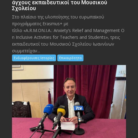
άγχους εκπαιδευτικοί του Μουσικού
Σχολείου
Στο πλαίσιο της υλοποίησης του ευρωπαϊκού
προγράμματος Erasmus+ με
τίτλο «A.R.M.ON.I.A.: Anxiety’s Relief and Management O
n Inclusive Activities for Teachers and Students», τρεις
εκπαιδευτικοί του Μουσικού Σχολείου Ιωαννίνων
συμμετείχαν...
Ενδιαφέρουσες Ιστορίες
Επικαιρότητα