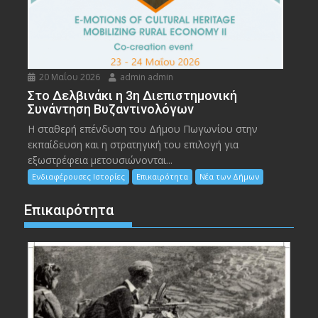
20 Μαΐου 2026
admin admin
Στο Δελβινάκι η 3η Διεπιστημονική
Συνάντηση Βυζαντινολόγων
Η σταθερή επένδυση του Δήμου Πωγωνίου στην
εκπαίδευση και η στρατηγική του επιλογή για
εξωστρέφεια μετουσιώνονται...
Ενδιαφέρουσες Ιστορίες
Επικαιρότητα
Νέα των Δήμων
Επικαιρότητα