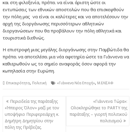
και στη φιλοξενία, πρέπει να είναι άριστη ώστε οι
εντυπώσεις των εθνικών αποστολών που θα επισκεφθούν
την πόλη μας να είναι οι καλύτερες και να αποτελέσουν την
αρχή της διοργάνωσης περισσότερων αθλητικών
διοργανώσεων που θα προβάλουν την πόλη αθλητικά και
τουριστικά διεθνώς.
Η επιστροφή μιας μεγάλης διοργάνωσης στην Παμβώτιδα θα
πρέπει να αποτελέσει μια νέα αφετηρία ώστε τα Γιάννενα να
καθιερωθούν ως το σημείο αναφοράς όσον αφορά την
κωπηλασία στην Ευρώπη.
,
,
Επικαιρότητα
Πολιτική
«Γιάννενα Νέα Εποχή»
Μ.ΕΛΙΣΑΦ
Πλοήγηση
Περιοδεία της παράταξης
«Γιάννενα Τώρα»:
άρθρων
«Ήπειρος Όλον» μαζί με τον
Ολοκληρώθηκε το PARTY της
υποψήφιο Περιφερειάρχη κ.
παράταξης – γιορτή πολιτικού
Δημήτρη Δημητρίου στην
πολιτισμού
πόλη της Πρέβεζας.