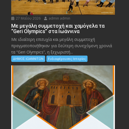
27 Μαΐου 2026
admin admin
Με μεγάλη συμμετοχή και χαμόγελα τα
“Geri Olympics” στα Ιωάννινα
Με ιδιαίτερη επιτυχία και μεγάλη συμμετοχή
πραγματοποιήθηκαν για δεύτερη συνεχόμενη χρονιά
τα “Geri Olympics”, η ξεχωριστή...
ΔΗΜΟΣ ΙΩΑΝΝΙΤΩΝ
Ενδιαφέρουσες Ιστορίες