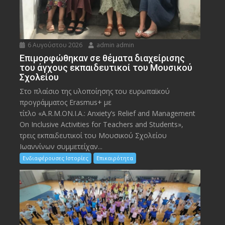
6 Αυγούστου 2026
admin admin
Eπιμορφώθηκαν σε θέματα διαχείρισης
του άγχους εκπαιδευτικοί του Μουσικού
Σχολείου
Στο πλαίσιο της υλοποίησης του ευρωπαϊκού
προγράμματος Erasmus+ με
τίτλο «A.R.M.ON.I.A.: Anxiety’s Relief and Management
On Inclusive Activities for Teachers and Students»,
τρεις εκπαιδευτικοί του Μουσικού Σχολείου
Ιωαννίνων συμμετείχαν...
Ενδιαφέρουσες Ιστορίες
Επικαιρότητα