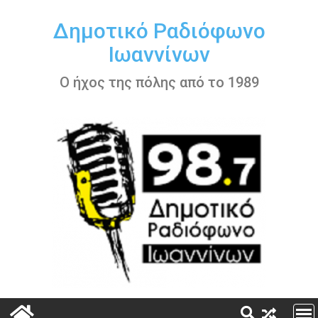
Περάστε
στο
Δημοτικό Ραδιόφωνο
περιεχόμενο
Ιωαννίνων
Ο ήχος της πόλης από το 1989