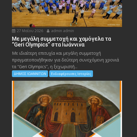
27 Μαΐου 2026
admin admin
Με μεγάλη συμμετοχή και χαμόγελα τα
“Geri Olympics” στα Ιωάννινα
Με ιδιαίτερη επιτυχία και μεγάλη συμμετοχή
πραγματοποιήθηκαν για δεύτερη συνεχόμενη χρονιά
τα “Geri Olympics”, η ξεχωριστή...
ΔΗΜΟΣ ΙΩΑΝΝΙΤΩΝ
Ενδιαφέρουσες Ιστορίες