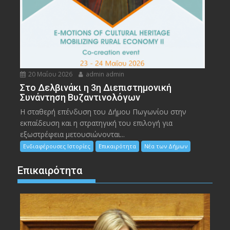
20 Μαΐου 2026
admin admin
Στο Δελβινάκι η 3η Διεπιστημονική
Συνάντηση Βυζαντινολόγων
Η σταθερή επένδυση του Δήμου Πωγωνίου στην
εκπαίδευση και η στρατηγική του επιλογή για
εξωστρέφεια μετουσιώνονται...
Ενδιαφέρουσες Ιστορίες
Επικαιρότητα
Νέα των Δήμων
Επικαιρότητα