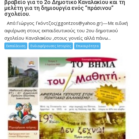
βραβείο για το 2ο Δημοτικό Καναλακίου και τη
μελέτη για τη δημιουργία ενός “πράσινου”
σχολείου.
Από:Γιώργος Γκόντζος(ggontzos@yahoo.gr)—Με ειδική
αφιέρωση στους εκπαιδευτικούς του 2ου δημοτικού
σχολείου Καναλακίου ,στους γονείς αλλά πάνω...
Εκπαίδευση
Ενδιαφέρουσες Ιστορίες
Επικαιρότητα