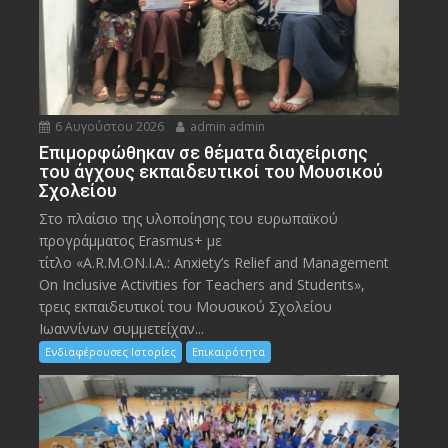
6 Αυγούστου 2026
admin admin
Eπιμορφώθηκαν σε θέματα διαχείρισης
του άγχους εκπαιδευτικοί του Μουσικού
Σχολείου
Στο πλαίσιο της υλοποίησης του ευρωπαϊκού
προγράμματος Erasmus+ με
τίτλο «A.R.M.ON.I.A.: Anxiety’s Relief and Management
On Inclusive Activities for Teachers and Students»,
τρεις εκπαιδευτικοί του Μουσικού Σχολείου
Ιωαννίνων συμμετείχαν...
Ενδιαφέρουσες Ιστορίες
Επικαιρότητα