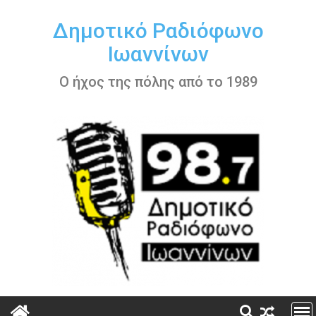
Περάστε
στο
Δημοτικό Ραδιόφωνο
περιεχόμενο
Ιωαννίνων
Ο ήχος της πόλης από το 1989