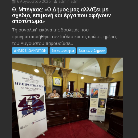
6 Αυγούστου 2026
admin admin
Θ. Μπέγκας: «Ο Δήμος μας αλλάζει με
σχέδιο, επιμονή και έργα που αφήνουν
αποτύπωμα»
Τη συνολική εικόνα της δουλειάς που
πραγματοποιήθηκε τον Ιούλιο και τις πρώτες ημέρες
του Αυγούστου παρουσίασε...
ΔΗΜΟΣ ΙΩΑΝΝΙΤΩΝ
Επικαιρότητα
Νέα των Δήμων