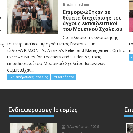
admin admin
Eπιμορφώθηκαν σε
ν
θέματα διαχείρισης του
άγχους εκπαιδευτικοί
του Μουσικού Σχολείου
0
Στο πλαίσιο της υλοποίησης
Τ
του ευρωπαϊκού προγράμματος Erasmus+ με
το
ας
τίτλο «A.R.M.ON.I.A.: Anxiety’s Relief and Management On Incl
πα
usive Activities for Teachers and Students», τρεις
Δ
εκπαιδευτικοί του Μουσικού Σχολείου Ιωαννίνων
συμμετείχαν...
Ενδιαφέρουσες Ιστορίες
Επικαιρότητα
Ενδιαφέρουσες Ιστορίες
Επ
6 Αυγούστου 2026