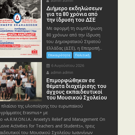
admin admin
Διήμερο εκδηλώσεων
για τα 80 χρόνια από
την ίδρυση του ΔΣΕ
Με αφορμή τη συμπλήρωση
80 χρόνων από την ίδρυση
του Δημοκρατικού Στρατού
Ελλάδας (ΔΣΕ), η Επιτροπή...
Επικαιρότητα
Πολιτική
6 Αυγούστου 2026
admin admin
Eπιμορφώθηκαν σε
θέματα διαχείρισης του
άγχους εκπαιδευτικοί
του Μουσικού Σχολείου
 πλαίσιο της υλοποίησης του ευρωπαϊκού
γράμματος Erasmus+ με
λο «A.R.M.ON.I.A.: Anxiety’s Relief and Management On
lusive Activities for Teachers and Students», τρεις
αιδευτικοί του Μουσικού Σχολείου Ιωαννίνων