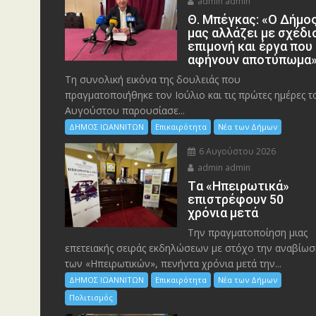
admin admin
Θ. Μπέγκας: «Ο Δήμο
μας αλλάζει με σχέδι
επιμονή και έργα που
αφήνουν αποτύπωμα
Τη συνολική εικόνα της δουλειάς που
πραγματοποιήθηκε τον Ιούλιο και τις πρώτες ημέρες τ
Αυγούστου παρουσίασε...
ΔΗΜΟΣ ΙΩΑΝΝΙΤΩΝ
Επικαιρότητα
Νέα των Δήμων
6 Αυγούστου 2026
admin admin
Tα «Ηπειρωτικά»
επιστρέφουν 50
χρόνια μετά
Την πραγματοποίηση μιας
επετειακής σειράς εκδηλώσεων με στόχο την αναβίωσ
των «Ηπειρωτικών», πενήντα χρόνια μετά την...
ΔΗΜΟΣ ΙΩΑΝΝΙΤΩΝ
Επικαιρότητα
Νέα των Δήμων
Πολιτισμός