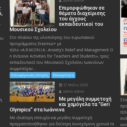
admin admin
ς
Eπιμορφώθηκαν σε
ο,
θέματα διαχείρισης
του άγχους
»
εκπαιδευτικοί του
Μουσικού Σχολείου
Στο πλαίσιο της υλοποίησης του ευρωπαϊκού
ου
προγράμματος Erasmus+ με
τίτλο «A.R.M.ON.I.A.: Anxiety’s Relief and Management O
n Inclusive Activities for Teachers and Students», τρεις
εκπαιδευτικοί του Μουσικού Σχολείου Ιωαννίνων
συμμετείχαν...
Ενδιαφέρουσες Ιστορίες
Επικαιρότητα
27 Μαΐου 2026
admin admin
Με μεγάλη συμμετοχή
η
Στο
και χαμόγελα τα “Geri
προ
Olympics” στα Ιωάννινα
τίτ
Με ιδιαίτερη επιτυχία και μεγάλη συμμετοχή
Inc
πραγματοποιήθηκαν για δεύτερη συνεχόμενη χρονιά τα
εκπ