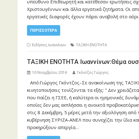
υπεύθυνο Επιθεωρητή και κατέθεσαν ερωτήσεις σχ
Χριστουγέννων και άλλα εργατικά ζητήματα. Οι απα
εργατικές διαφορές έχουν πάρει αναβολή στο αόρ
ΠΕΡΙΣΣΌΤΕΡΑ
Ειδήσεις Ιωαννίνων
ΤΑΞΙΚΗ ΕΝΟΤΗΤΑ
ΤΑΞΙΚΗ ΕΝΟΤΗΤΑ Ιωαννίνων:Θέμα ουσί
10 Νοεμβρίου 2016
Γκόντζος Γιώργος
Από:Γιώργος Γκόντζος–Σε ανακοίνωση της ΤΑΞΙ
κινητοποιήσεις τονίζονται τα εξής: ” Δεν χρειάζετα
που παίζει η ΓΣΕΕ, ή καλύτερα οι ηγεμονικές δυνά
οποίες δεν μας εκπλήσσει η ανοικτά προβοκατόρικ
στις 8 Δεκέμβρη, 5 μέρες μετά την αξιολόγηση από
κυβέρνηση ΣΥΡΙΖΑ-ΑΝΕΛ που συνεχίζει την ίδια κα
προκηρύξουν απεργία…