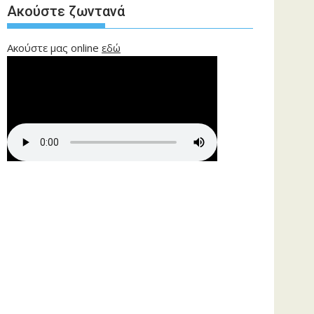
Ακούστε ζωντανά
Ακούστε μας online
εδώ