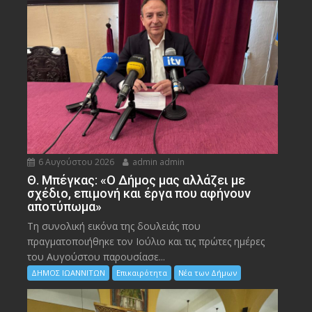
6 Αυγούστου 2026
admin admin
Θ. Μπέγκας: «Ο Δήμος μας αλλάζει με
σχέδιο, επιμονή και έργα που αφήνουν
αποτύπωμα»
Τη συνολική εικόνα της δουλειάς που
πραγματοποιήθηκε τον Ιούλιο και τις πρώτες ημέρες
του Αυγούστου παρουσίασε...
ΔΗΜΟΣ ΙΩΑΝΝΙΤΩΝ
Επικαιρότητα
Νέα των Δήμων