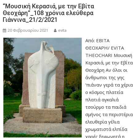
“Μουσική Κερασιά, με την Εβίτα
Θεοχάρη”_108 χρόνια ελεύθερα
Γιάννινα_21/2/2021
20 Φεβρουαρίου 2021
evita
Από: ΕΒΙΤΑ
ΘΕΟΧΑΡΗ/ EVITA
THEOCHARI Μουσική
Κερασιά, με την Εβίτα
Θεοχάρη Αν όλοι οι
άνθρωποι της γης
‘πιάναν γερά τα χέρια
ο κόσμος πλατεία
πλατιά αγκαλιά
τσούρμο τα παιδιά
σμήνος τα περιστέρια
ελευθερία γέλια
χρωματιστά ελπίδα
χαρές ξεφωνητά η