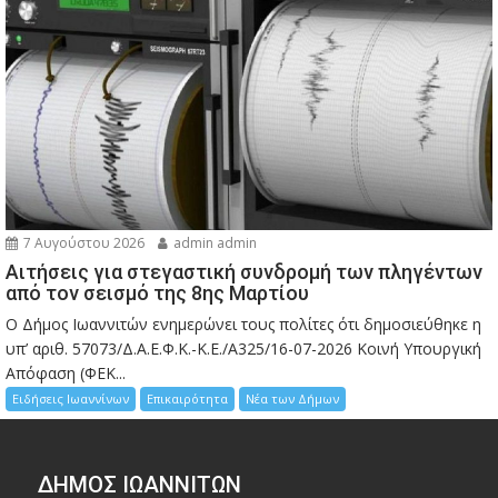
7 Αυγούστου 2026
admin admin
Αιτήσεις για στεγαστική συνδρομή των πληγέντων
από τον σεισμό της 8ης Μαρτίου
Ο Δήμος Ιωαννιτών ενημερώνει τους πολίτες ότι δημοσιεύθηκε η
υπ’ αριθ. 57073/Δ.Α.Ε.Φ.Κ.-Κ.Ε./Α325/16-07-2026 Κοινή Υπουργική
Απόφαση (ΦΕΚ...
Ειδήσεις Ιωαννίνων
Επικαιρότητα
Νέα των Δήμων
ΔΗΜΟΣ ΙΩΑΝΝΙΤΩΝ