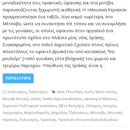
μοναδικότητα στις πρακτικές ύφανσης και στα μοτίβα,
παρουσιάζοντας ξεχωριστή αισθητική. Η «Μουσική Κερασιά»
πραγματοποίησε ένα ταξίδι, λίγο καιρό νωρίτερα, στο
Μέτσοβο, ώστε να συναντήσει επί τόπου και να συνομιλήσει
με τις γυναίκες, οι οποίες ύφαιναν στον αργαλειό ένα
πρωτότυπο σχέδιο στο πλαίσιο μίας νέας δράσης.
Συγκεκριμένα, στο παλιό Δημοτικό Σχολείο στους Αγίους
Αποστόλους το υφαντό βρισκόταν υπό κατασκευή “Ντι
μουλιέρι” [=από γυναίκες (στα βλάχικα)] του χωριού και
τριγύρω περιοχών. Υπεύθυνη της δράσης είναι η…
ΠΕΡΙΣΣΌΤΕΡΑ
,
,
,
,
πολιτισμος
Πολιτισμός
Evita Theochari
loom
Maria Varela
,
,
,
,
Mousiki Kerasia
textile
textile data visualization
weaving in Metsovo
,
,
,
,
Δημοτικό Ραδιόφωνο Ιωαννίνων
Εβίτα θεοχάρη
Ήπειρος
Ιστορία
,
,
,
,
Λαογραφία
Μαρία Βαρελά
Μαριλένα Τζαλονίκου
Μέτσοβο
Μουσική
,
,
,
Κερασιά
Πολιτισμός
Υφαντική
Υφαντική οπτικοποίηση δεδομένων