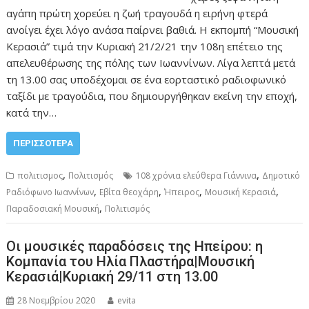
αγάπη πρώτη χορεύει η ζωή τραγουδά η ειρήνη φτερά
ανοίγει έχει λόγο ανάσα παίρνει βαθιά. Η εκπομπή “Μουσική
Κερασιά” τιμά την Κυριακή 21/2/21 την 108η επέτειο της
απελευθέρωσης της πόλης των Ιωαννίνων. Λίγα λεπτά μετά
τη 13.00 σας υποδέχομαι σε ένα εορταστικό ραδιοφωνικό
ταξίδι με τραγούδια, που δημιουργήθηκαν εκείνη την εποχή,
κατά την…
ΠΕΡΙΣΣΌΤΕΡΑ
,
,
πολιτισμος
Πολιτισμός
108 χρόνια ελεύθερα Γιάννινα
Δημοτικό
,
,
,
,
Ραδιόφωνο Ιωαννίνων
Εβίτα θεοχάρη
Ήπειρος
Μουσική Κερασιά
,
Παραδοσιακή Μουσική
Πολιτισμός
Οι μουσικές παραδόσεις της Ηπείρου: η
Κομπανία του Ηλία Πλαστήρα|Μουσική
Κερασιά|Κυριακή 29/11 στη 13.00
28 Νοεμβρίου 2020
evita