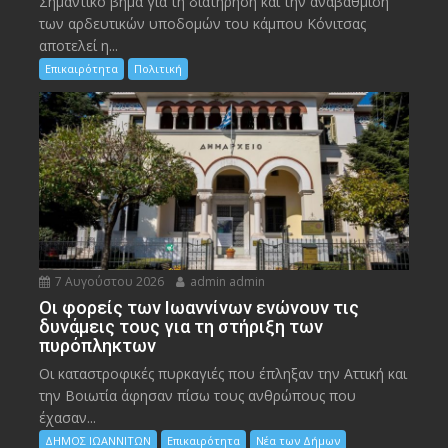
Σημαντικό βήμα για τη διατήρηση και την αναβάθμιση
των αρδευτικών υποδομών του κάμπου Κόνιτσας
αποτελεί η...
Επικαιρότητα
Πολιτική
7 Αυγούστου 2026
admin admin
Οι φορείς των Ιωαννίνων ενώνουν τις
δυνάμεις τους για τη στήριξη των
πυρόπληκτων
Οι καταστροφικές πυρκαγιές που έπληξαν την Αττική και
την Bοιωτία άφησαν πίσω τους ανθρώπους που
έχασαν...
ΔΗΜΟΣ ΙΩΑΝΝΙΤΩΝ
Επικαιρότητα
Νέα των Δήμων