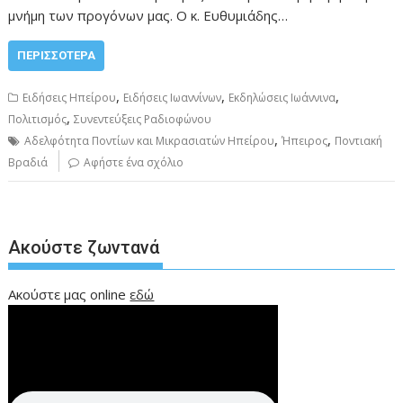
μνήμη των προγόνων μας. Ο κ. Ευθυμιάδης…
ΠΕΡΙΣΣΌΤΕΡΑ
,
,
,
Ειδήσεις Ηπείρου
Ειδήσεις Ιωαννίνων
Εκδηλώσεις Ιωάννινα
,
Πολιτισμός
Συνεντεύξεις Ραδιοφώνου
,
,
Αδελφότητα Ποντίων και Μικρασιατών Ηπείρου
Ήπειρος
Ποντιακή
Βραδιά
Αφήστε ένα σχόλιο
Ακούστε ζωντανά
Ακούστε μας online
εδώ