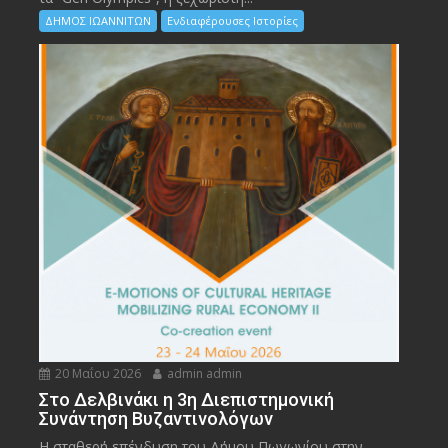
ΔΗΜΟΣ ΙΩΑΝΝΙΤΩΝ
Ενδιαφέρουσες Ιστορίες
20 Μαΐου 2026
admin admin
Στο Δελβινάκι η 3η Διεπιστημονική
Συνάντηση Βυζαντινολόγων
Η σταθερή επένδυση του Δήμου Πωγωνίου στην