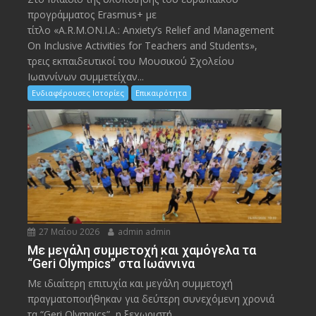
προγράμματος Erasmus+ με
τίτλο «A.R.M.ON.I.A.: Anxiety’s Relief and Management
On Inclusive Activities for Teachers and Students»,
τρεις εκπαιδευτικοί του Μουσικού Σχολείου
Ιωαννίνων συμμετείχαν...
Ενδιαφέρουσες Ιστορίες
Επικαιρότητα
27 Μαΐου 2026
admin admin
Με μεγάλη συμμετοχή και χαμόγελα τα
“Geri Olympics” στα Ιωάννινα
Με ιδιαίτερη επιτυχία και μεγάλη συμμετοχή
πραγματοποιήθηκαν για δεύτερη συνεχόμενη χρονιά
τα “Geri Olympics”, η ξεχωριστή...