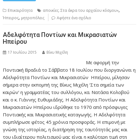
,
Επικαιρότητα
αποικίες. Στα άκρα του αρχαίου κόσμου»
,
Ήπειρος
μητροπόλεις
Αφήστε ένα σχόλιο
Αδελφότητα Ποντίων και Μικρασιατών
Ηπείρου
17 Ιουλίου 2015
Βίκυ Μιχέλη
Με αφορμή την
Ποντιακή Βραδιά το Σάββατο 18 Ιουλίου που διοργανώνει η
Αδελφότητα Ποντίων και Μικρασιατών Ηπείρου, μίλησαν
σήμερα στην εκπομπή της Βίκυς Μιχέλη ‘Στα σημεία των
καιρών’ η γραμματέας του συλλόγου, κα. Νατάσα Κολοβού
και ο κ. Γιάννης Ευθυμιάδης. Η Αδελφότητα Ποντίων και
Μικρασιατών Ηπείρου ιδρύθηκε το 1970 από πρόσφυγες
Ποντιακής και Μικρασιατικής καταγωγής. Η Αδελφότητα
συμπλήρωσε φέτος 45 χρόνια προσφοράς. Η επιμονή με
γνώση της ιστορίας, η διατήρηση της ταυτότητάς μας και
του ιδιαίτερου πολιτισμού μας είναι η καλύτερη τιμή στη