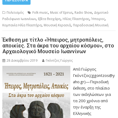
ΠΕΡΙΣΣΌΤΕΡΑ
,
,
,
Πολιτισμός
Folk music
Music of Epirus
Radio Show
Δημοτικό
,
,
,
,
Ραδιόφωνο Ιωαννίνων
Εβίτα θεοχάρη
Ηλίας Πλαστήρας
Ήπειρος
,
,
Κομπανία Ηλία Πλαστήρα
Μουσική Κερασιά
Παραδοσιακή Μουσική
Έκθεση με τίτλο «Ήπειρος, μητροπόλεις,
αποικίες. Στα άκρα του αρχαίου κόσμου», στο
Αρχαιολογικό Μουσείο Ιωαννίνων
28 Δεκεμβρίου 2019
Γκόντζος Γιώργος
Από:Γιώργος
Γκόντζος(ggontzos@y
aho.gr)—Περιοδική
έκθεση, στο πλαίσιο
των εκδηλώσεων για
τα 200 χρόνια από
την έναρξη της
Ελληνικής