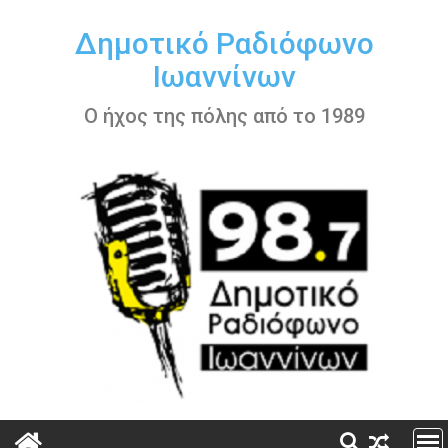
Περάστε
στο
Δημοτικό Ραδιόφωνο
περιεχόμενο
Ιωαννίνων
Ο ήχος της πόλης από το 1989